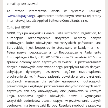
e-mail: sp10@tczew.pl
Ta strona internetowa działa w systemie EduPage
(
www.edupage.org
). Operatorem technicznym serwera tej strony
internetowej jest aSc Applied Software Consultants, s.r.o.
Co to jest GDPR?
GDPR, czyli po angielsku General Data Protection Regulation, to
europejskie rozporządzenie dotyczące ochrony danych
osobowych, które obowiązuje we wszystkich państwach Unii
Europejskiej i jest bezpośrednio stosowane w każdym z nich.
Pełna nazwa rozporządzenia to Rozporządzenie Parlamentu
Europejskiego i Rady (UE) 2016/679 z dnia 27 kwietnia 2016 r. w
sprawie ochrony osób fizycznych w związku z przetwarzaniem
danych osobowych oraz swobodnego przepływu takich danych,
uchylające dyrektywę 95/46/WE (ogólne rozporządzenie
o ochronie danych). Rozporządzenie powstało w celu określenia
wspólnych wymagań dla państw europejskich dotyczących
prawidłowego i legalnego przetwarzania danych osobowych osób
fizycznych, tak aby obowiązywały one jednakowo w każdym
kraju. Ustanawia ogólne obowiązki, prawa i wymagania
wszystkich podmiotów uczestniczących w przetwarzaniu danych
osobowych na terenie całej Europy. Reguluje swobodny przepływ