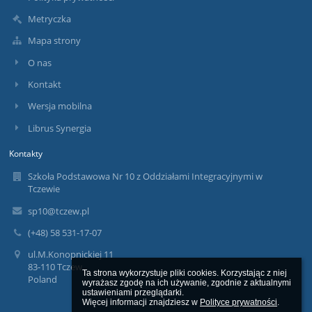
Metryczka
Mapa strony
O nas
Kontakt
Wersja mobilna
Librus Synergia
Kontakty
Szkoła Podstawowa Nr 10 z Oddziałami Integracyjnymi w
Tczewie
sp10@tczew.pl
(+48) 58 531-17-07
ul.M.Konopnickiej 11
83-110 Tczew
Ta strona wykorzystuje pliki cookies. Korzystając z niej 
Poland
wyrażasz zgodę na ich używanie, zgodnie z aktualnymi 
ustawieniami przeglądarki.

Więcej informacji znajdziesz w 
Polityce prywatności
.