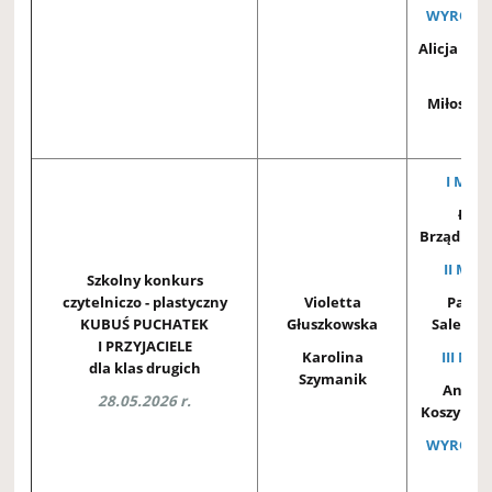
WYRÓŻNI
Alicja Tur
2C
Miłosz Sp
2A
I MIEJ
Łucj
Brządkow
II MIEJ
Szkolny konkurs
czytelniczo - plastyczny
Violetta
Patryc
KUBUŚ PUCHATEK
Głuszkowska
Saletyck
I PRZYJACIELE
Karolina
III MIE
dla klas drugich
Szymanik
Anton
28.05.2026 r.
Koszykow
WYRÓŻNI
Kaj