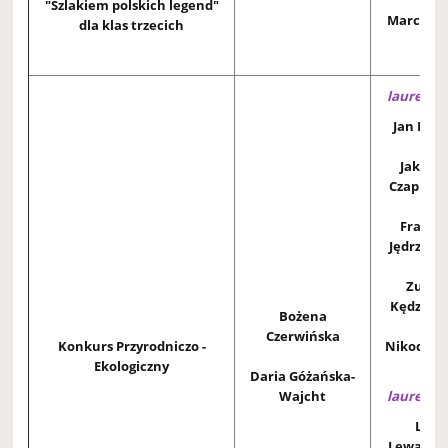
"Szlakiem polskich legend"
Marcel St
dla klas trzecich
3E
laureaci 
Jan Kozi
Jakub 
Czapiews
Franci
Jędrzejcz
Zuzan
Kędziers
Bożena
Czerwińska
Konkurs Przyrodniczo -
Nikodem 
Ekologiczny
2C
Daria Góżańska-
Wajcht
laureaci 
Laur
Lewando