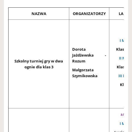
NAZWA
ORGANIZATORZY
LAURE
I MIEJ
Dorota
Klasa 3A
Jażdżewska -
II MIEJ
Szkolny turniej gry w dwa
Rozum
ognie dla klas 3
Klasa 3C
Małgorzata
Szymikowska
III MIE
Klasa
klasy 0 
I MIEJ