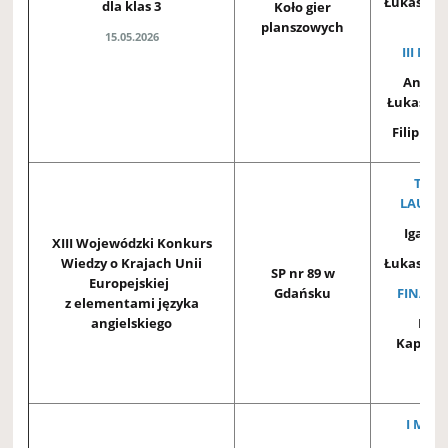
Łukasz G
dla klas 3
Koło gier
3A
planszowych
15.05.2026
III MIE
Anton
Łukasiewi
Filip Ros
TYTU
LAURE
Iga Jan
XIII Wojewódzki Konkurs
Wiedzy o Krajach Unii
Łukasz G
SP nr 89 w
Europejskiej
Gdańsku
FINALI
z elementami języka
angielskiego
Maj
Kapczy
I MIEJ