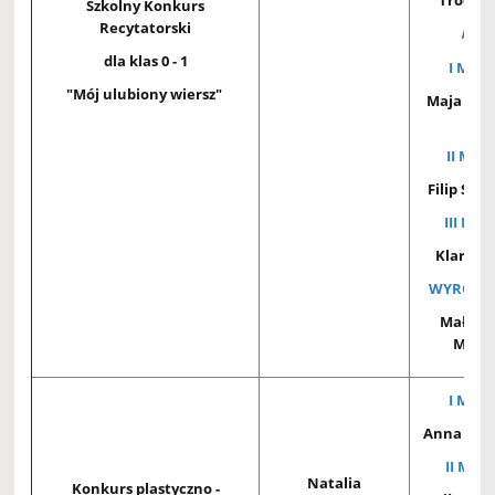
Szkolny Konkurs
Recytatorski
klasy 
dla klas 0 - 1
I MIEJ
"Mój ulubiony wiersz"
Maja Szy
1B
II MIEJ
Filip Skal
III MIE
Klara Mu
WYRÓŻNI
Małgor
Miśk
I MIEJ
Anna Kra
II MIEJ
Natalia
Konkurs plastyczno -