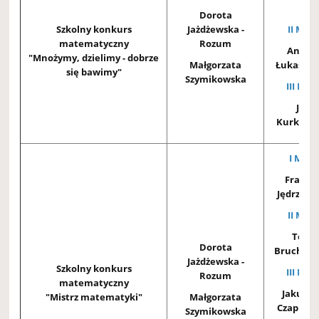
3A
Dorota
Szkolny konkurs
Jażdżewska -
II MIEJ
matematyczny
Rozum
Anton
"Mnożymy, dzielimy - dobrze
Małgorzata
Łukasiewi
się bawimy"
Szymikowska
III MIE
Jaku
Kurkiewi
I MIEJ
Franci
Jędrzejcz
II MIEJ
Toma
Dorota
Bruchma
Jażdżewska -
Szkolny konkurs
III MIE
Rozum
matematyczny
Jakub Sa
"Mistrz matematyki"
Małgorzata
Czapiews
Szymikowska