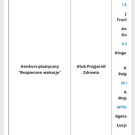
I MIEJ
Julia
Trochows
Anton
Dudzic
II MIEJ
Kinga Bo
3B
Konkurs plastyczny
Klub Przyjaciół
Kacp
"Bezpieczne wakacje"
Zdrowia
Pelplińs
III MIE
Amel
Wojewsk
WYRÓŻNI
Agata We
Łucja D
1A