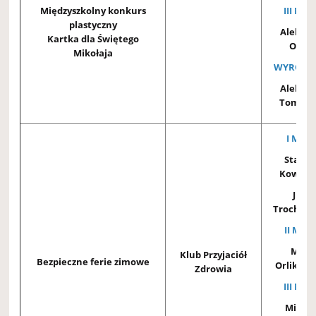
Międzyszkolny konkurs
III MIE
plastyczny
Aleksa
Kartka dla Świętego
Otta 
Mikołaja
WYRÓŻNI
Aleksa
Tomcza
I MIEJ
Stanis
Kowalsk
Julia
Trochows
II MIEJ
Mich
Klub Przyjaciół
Bezpieczne ferie zimowe
Orlikows
Zdrowia
III MIE
Mikod