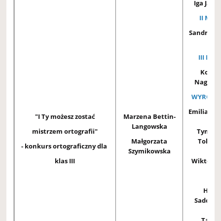
Iga Janu
II MIEJ
Sandra R
3D
III MIE
Korne
Nagórsk
WYRÓŻNI
Emilia Su
"I Ty możesz zostać
Marzena Bettin-
Langowska
mistrzem ortografii"
Tymote
Małgorzata
Tobiasz
- konkurs ortograficzny dla
Szymikowska
klas III
Wiktor Sk
3B
Hann
Sadowsk
Tadeu