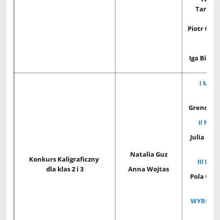
Tarase
Piotr Gali
3D
Iga Bieliń
I MIEJ
Pol
Grendziń
II MIEJ
Julia Man
3A
Natalia Guz
Konkurs Kaligraficzny
III MIE
dla klas 2 i 3
Anna Wojtas
Pola Oss
3A
WYRÓŻNI
Sar