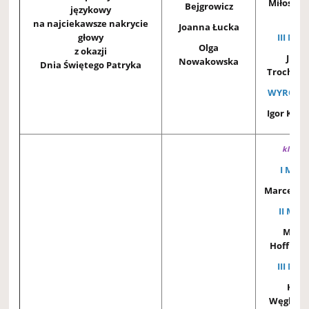
Miłosz Sp
Bejgrowicz
językowy
2A
na najciekawsze nakrycie
Joanna Łucka
głowy
III MIE
Olga
z okazji
Julia
Nowakowska
Dnia Świętego Patryka
Trochows
WYRÓŻNI
Igor Krau
klasy 0 
I MIEJ
Marcel Ell
II MIEJ
Mikoł
Hoffman
III MIE
King
Węglers