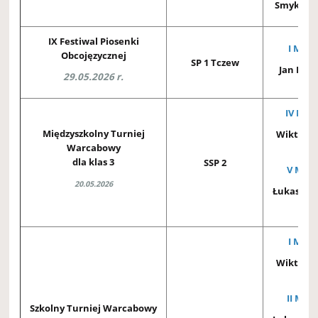
Smykows
IX Festiwal Piosenki
I MIEJ
Obcojęzycznej
SP 1 Tczew
Jan Kozi
29.05.2026 r.
IV MIEJ
Międzyszkolny Turniej
Wiktor M
Warcabowy
3E
dla klas 3
SSP 2
V MIEJ
20.05.2026
Łukasz G
3A
I MIEJ
Wiktor M
3E
II MIEJ
Szkolny Turniej Warcabowy