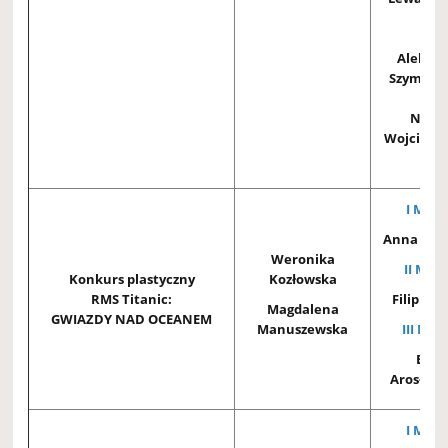
3D
Aleksa
Szymańs
Natal
Wojciech
3B
I MIEJ
Anna Kra
Weronika
II MIEJ
Konkurs plastyczny
Kozłowska
RMS Titanic:
Filip Ros
Magdalena
GWIAZDY NAD OCEANEM
Manuszewska
III MIE
Bory
Arosłan
I MIEJ