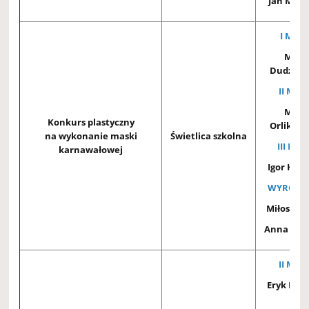
Jan Meln
I MIEJ
Mile
Dudzińs
II MIEJ
Mich
Konkurs plastyczny
Orlikows
na wykonanie maski
Świetlica szkolna
III MIE
karnawałowej
Igor Krau
WYRÓŻNI
Miłosz Sa
Anna Kra
II MIEJ
Eryk Kotł
3d