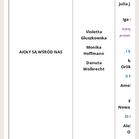
Julia Jan
1A
Iga Dzia
kategoria
Violetta
przestrzenna
Głuszkowska
III
Monika
I MIEJ
AIOŁY SĄ WŚRÓD NAS
Hoffmann
Mich
Danuta
Orlikows
Wolbrecht
II MIEJ
Amelia 
2A
Emili
Nowakows
III MIE
Aleksa
Otta 