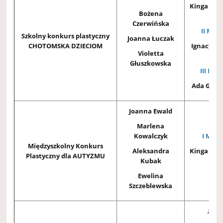
Kinga Bo
Bożena
3B
Czerwińska
II MIEJ
Szkolny konkurs plastyczny
Joanna Łuczak
CHOTOMSKA DZIECIOM
Ignacy D
Violetta
3B
Głuszkowska
III MIE
Ada Geni
Joanna Ewald
Marlena
Kowalczyk
I MIEJ
Międzyszkolny Konkurs
Aleksandra
Kinga Bo
Plastyczny dla AUTYZMU
Kubak
3B
Ewelina
Szczeblewska
2 klas