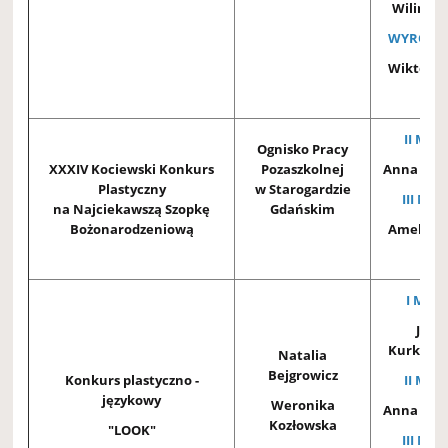
Wilimcz
WYRÓŻNI
Wiktor Sk
3B
II MIEJ
Ognisko Pracy
XXXIV Kociewski Konkurs
Pozaszkolnej
Anna Kra
Plastyczny
w Starogardzie
III MIE
na Najciekawszą Szopkę
Gdańskim
Bożonarodzeniową
Amelia 
2A
I MIEJ
Jaku
Kurkiewi
Natalia
Bejgrowicz
Konkurs plastyczno -
II MIEJ
językowy
Weronika
Anna Kra
Kozłowska
"LOOK"
III MIE