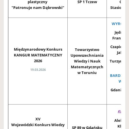
plastyczny
SP 1 Tczew
Ofeli
"Patronuje nam Dąbrowski"
Stasiorow
WYRÓŻNI
Jędrzej
Francisz
Czapiewsk
Międzynarodowy Konkurs
Towarzystwo
Jakub
KANGUR MATEMATYCZNY
Upowszechniania
2026
Wiedzy i Nauk
Turzyńska 
Matematycznych
2C
19.03.2026
w Toruniu
BARDZO 
WYNI
Gdaniec 
3A
finali
XV
Aleksa
Wojewódzki Konkurs Wiedzy
Klein 
SP 89 w Gdańsku