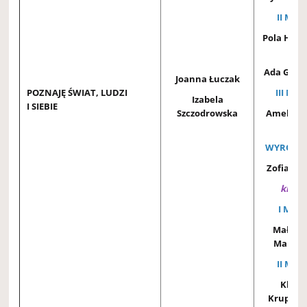
II MIEJ
Pola Hej
2A
Ada Geni
Joanna Łuczak
POZNAJĘ ŚWIAT, LUDZI
III MIE
Izabela
I SIEBIE
Szczodrowska
Amelia 
2A
WYRÓŻNI
Zofia Szu
klasy 
I MIEJ
Małgor
Malick
II MIEJ
Klaud
Krupińs