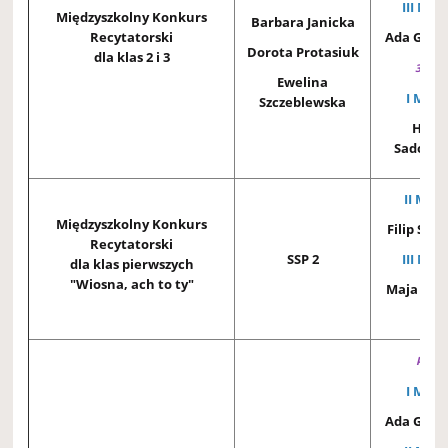
III MIE
Międzyszkolny Konkurs
Barbara Janicka
Recytatorski
Ada Geni
Dorota Protasiuk
dla klas 2 i 3
3 kla
Ewelina
I MIEJ
Szczeblewska
Hann
Sadowsk
II MIEJ
Międzyszkolny Konkurs
Filip Skal
Recytatorski
SSP 2
III MIE
dla klas pierwszych
"Wiosna, ach to ty"
Maja Szy
1B
klasy 
I MIEJ
Ada Geni