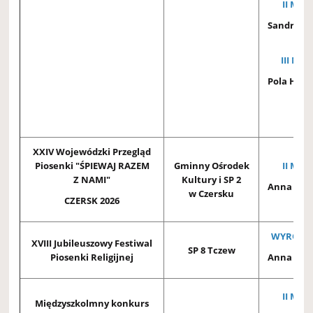
II MIEJ
Sandra R
3D
III MIE
Pola Hej
2A
XXIV Wojewódzki Przegląd
Piosenki "ŚPIEWAJ RAZEM
Gminny Ośrodek
II MIEJ
Z NAMI"
Kultury i SP 2
Anna Kra
w Czersku
CZERSK 2026
WYRÓŻNI
XVIII Jubileuszowy Festiwal
SP 8 Tczew
Piosenki Religijnej
Anna Kra
II MIEJ
Międzyszkolmny konkurs