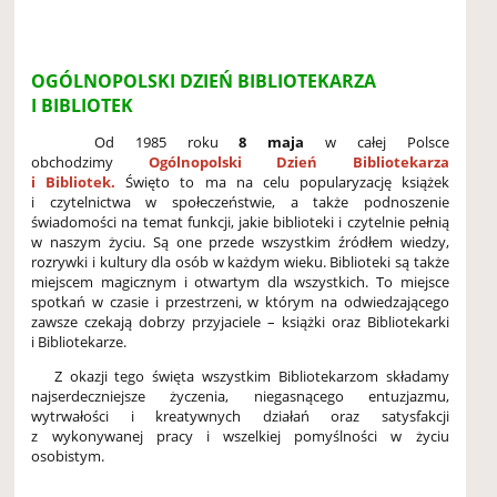
OGÓLNOPOLSKI DZIEŃ BIBLIOTEKARZA
I BIBLIOTEK
Od 1985 roku
8 maja
w całej Polsce
obchodzimy
Ogólnopolski Dzień Bibliotekarza
i Bibliotek.
Święto to ma na celu popularyzację książek
i czytelnictwa w społeczeństwie, a także podnoszenie
świadomości na temat funkcji, jakie biblioteki i czytelnie pełnią
w naszym życiu. Są one przede wszystkim źródłem wiedzy,
rozrywki i kultury dla osób w każdym wieku. Biblioteki są także
miejscem magicznym i otwartym dla wszystkich. To miejsce
spotkań w czasie i przestrzeni, w którym na odwiedzającego
zawsze czekają dobrzy przyjaciele – książki oraz Bibliotekarki
i Bibliotekarze.
Z okazji tego święta wszystkim Bibliotekarzom składamy
najserdeczniejsze życzenia, niegasnącego entuzjazmu,
wytrwałości i kreatywnych działań oraz satysfakcji
z wykonywanej pracy i wszelkiej pomyślności w życiu
osobistym.