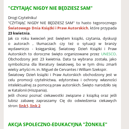
"CZYTAJĄC NIGDY NIE BĘDZIESZ SAM"
Drogi Czytelniku!
"CZYTAJĄC NIGDY NIE BĘDZIESZ SAM" to hasto tegorocznego
Światowego Dnia Książki i Praw Autorskich
,
które przypada
23 kwietnia
.
Jak co roku kwiecień jest świętem książki, czytania, dyskusji
o autorach , tłumaczach czy też o sytuacji w branży
wydawniczo - księgarskiej. Światowy Dzień Książki i Praw
Autorskich to doroczne święto organizowane przez
UNESCO
.
Obchodzony jest 23 kwietnia. Data ta wybrana została, jako
symboliczna dla literatury światowej, bo w tym dniu zmarli
wielcy artyści m. in. Miguel de Cervantes i William Szekspir.
Światowy Dzień książki i Praw Autorskich obchodzony jest w
celu promocji czytelnictwa, edytorstwa i ochrony własności
intelektualnej za pomocą praw autorskich. Święto narodziło się
w Katalonii (Hiszpania).
Jeśli chcesz poznać ciekawostki związane z książką oraz jeśli
lubisz zabawę zapraszamy Cię do odwiedzenia ciekawych
stron:
link
1,
link 2
AKCJA SPOŁECZNO-EDUKACYJNA "ŻONKILE"