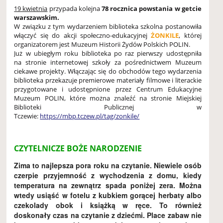
19 kwietnia
przypada kolejna
78 rocznica powstania w getcie
warszawskim.
W związku z tym wydarzeniem biblioteka szkolna postanowiła
włączyć się do akcji społeczno-edukacyjnej
ŻONKILE
, której
organizatorem jest Muzeum Historii Żydów Polskich POLIN.
Już w ubiegłym roku biblioteka po raz pierwszy udostępniła
na stronie internetowej szkoły za pośrednictwem Muzeum
ciekawe projekty. Włączając się do obchodów tego wydarzenia
biblioteka przekazuje premierowe materiały filmowe i literackie
przygotowane i udostępnione przez Centrum Edukacyjne
Muzeum POLIN, które można znaleźć na stronie Miejskiej
Biblioteki Publicznej w
Tczewie:
https://mbp.tczew.pl/tag/zonkile/
CZYTELNICZE BOŻE NARODZENIE
Zima to najlepsza pora roku na czytanie. Niewiele osób
czerpie przyjemność z wychodzenia z domu, kiedy
temperatura na zewnątrz spada poniżej zera. Można
wtedy usiąść w fotelu z kubkiem gorącej herbaty albo
czekolady obok i książką w ręce. To również
doskonały czas na czytanie z dziećmi. Place zabaw nie