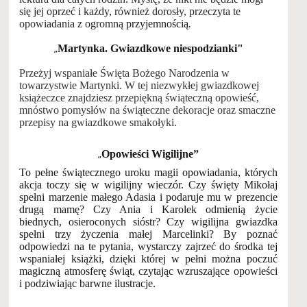
się jej oprzeć i każdy, również dorosły, przeczyta te
opowiadania z ogromną
przyjemnością
.
„
Martynka. Gwiazdkowe niespodzianki"
Przeżyj wspaniałe Święta Bożego Narodzenia w
towarzystwie Martynki.
W tej niezwykłej gwiazdkowej
książeczce znajdziesz przepiękną świąteczną opowieść,
mnóstwo pomysłów na świąteczne dekoracje oraz smaczne
przepisy na gwiazdkowe smakołyki.
„
Opowieści Wigilijne”
To pełne świątecznego uroku magii opowiadania, których
akcja toczy się w wigilijny wieczór. Czy święty Mikołaj
spełni marzenie małego Adasia i podaruje mu w prezencie
drugą mamę? Czy Ania i Karolek odmienią życie
biednych, osieroconych sióstr? Czy wigilijna gwiazdka
spełni trzy życzenia małej Marcelinki? By poznać
odpowiedzi na te pytania, wystarczy zajrzeć do środka tej
wspaniałej książki, dzięki której w pełni można poczuć
magiczną atmosferę świąt, czytając wzruszające opowieści
i podziwiając barwne ilustracje.