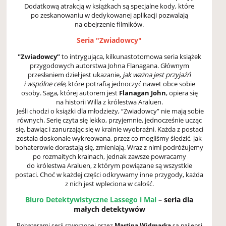
Dodatkową atrakcją w książkach są specjalne kody, które
po zeskanowaniu w dedykowanej aplikacji pozwalają
na obejrzenie filmików.
S
eria "Zwiadowcy"
"Zwiadowcy”
to intrygująca, kilkunastotomowa seria książek
przygodowych autorstwa Johna Flanagana. Głównym
przesłaniem dzieł jest ukazanie,
jak ważna jest przyjaźń
i wspólne cele
, które potrafią jednoczyć nawet obce sobie
osoby. Saga, której autorem jest
Flanagan John
, opiera się
na historii Willa z królestwa Araluen.
Jeśli chodzi o książki dla młodzieży, “Zwiadowcy” nie mają sobie
równych. Serię czyta się lekko, przyjemnie, jednocześnie ucząc
się, bawiąc i zanurzając się w krainie wyobraźni. Każda z postaci
została doskonale wykreowana, przez co mogliśmy śledzić, jak
bohaterowie dorastają się, zmieniają. Wraz z nimi podróżujemy
po rozmaitych krainach, jednak zawsze powracamy
do królestwa Araluen, z którym powiązane są wszystkie
postaci. Choć w każdej części odkrywamy inne przygody, każda
z nich jest wpleciona w całość.
Biuro Detektywistyczne Lassego i Mai
– seria dla
małych detektywów
Bohaterami serii stworzonej przez
Martina Widmarka
są najlepsi