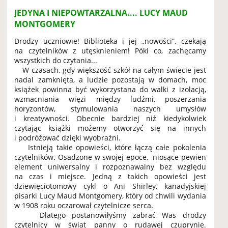
JEDYNA I NIEPOWTARZALNA.... LUCY MAUD
MONTGOMERY
Drodzy uczniowie! Biblioteka i jej „nowości”, czekają
na czytelników z utęsknieniem! Póki co, zachęcamy
wszystkich do czytania...
W czasach, gdy większość szkół na całym świecie jest
nadal zamknięta, a ludzie pozostają w domach, moc
książek powinna być wykorzystana do walki z izolacją,
wzmacniania więzi między ludźmi, poszerzania
horyzontów, stymulowania naszych umysłów
i kreatywności. Obecnie bardziej niż kiedykolwiek
czytając książki możemy otworzyć się na innych
i podróżować dzięki wyobraźni.
Istnieją takie opowieści, które łączą całe pokolenia
czytelników. Osadzone w swojej epoce, niosące pewien
element uniwersalny i rozpoznawalny bez względu
na czas i miejsce. Jedną z takich opowieści jest
dziewięciotomowy cykl o Ani Shirley, kanadyjskiej
pisarki Lucy Maud Montgomery, który od chwili wydania
w 1908 roku oczarował czytelnicze serca.
Dlatego postanowiłyśmy zabrać Was drodzy
czytelnicy w świat panny o rudawej czuprynie.