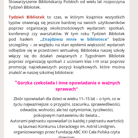
Stowarzyszenie Bibliotekarzy Polskich od wielu lat rozpoczyna
Tydzień Bibliotek.
Tydzień Bibliotek
to czas, w którym książnice wszystkich
typów otwierają się jeszcze bardziej na swoich użytkowników
poprzez organizację okolicznościowych wydarzeń: spotkań,
konferencji czy warsztatów. W tym roku Tydzień Bibliotek
pod hasłem
„Znajdziesz mnie w bibliotece”
będzie
szczególny – ze względu na stan epidemii większość wydarzeń
odbędzie się w przestrzeni wirtualnej. Biblioteka naszej szkoły
włączy się do działań związanych z Tygodniem Bibliotek
poprzez organizację spotkań z uczniami klas I-III oraz poprzez
promocję najciekawszych pozycji książkowych, które można
znaleźć w naszej szkolnej bibliotece:
"
Gorzka czekolada i inne opowiadania o ważnych
sprawach"
Zbiór opowiadań dla dzieci w wieku 11–15 lat – o tym, co w
życiu najważniejsze: o przyjaźni, szacunku, sprawiedliwości,
odwadze, wolności, ale też optymizmie, życzliwości,
pokojowym nastawieniu do świata…
Autorami piętnastu opowiadań (o każdej z piętnastu wartości)
są laureaci Konkursu Literackiego im. Astrid Lindgren,
organizowanego przez Fundację ABC XXI Cała Polska czyta
dzieciom.