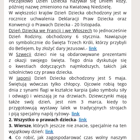
Początkowo Dzień Dziecka nazywał się Dniem Róży,
później nazwę zmieniono na Kwiatową Niedzielę.
W większości krajów Dzień Dziecka obchodzony jest w
rocznice uchwalenia Deklaracji Praw Dziecka oraz
Konwencji o Prawach Dziecka - 20 listopada.
Dzień Dziecka we Francji i we Włoszech
to jednocześnie
Dzień Rodziny, obchodzony 6 stycznia. Nawiązuje
on symbolicznie do Święta Trzech Króli, którzy przybyli
do Betlejem, by złożyć dary Jezusowi.-
link
W
Szwecji
dzieci nie są obdarowywane prezentami
z okazji swojego święta. Tego dnia dyskutuje się
o kwestiach dotyczących najmłodszych, takich jak
szkolnictwo czy prawa dziecka.
W
Japonii
Dzień Dziecka obchodzony jest 5 maja.
Świętują wówczas tylko chłopcy. Ojcowie robią tego
dnia z synami flagi w kształcie karpia (jako symbolu siły
i odwagi) i wieszają je na drzwiach. Dziewczynki mają
także swój dzień, jest nim 3 marca, kiedy to
przygotowują wystawy lalek w tradycyjnych strojach
i piją specjalny napój ryżowy-
link
2. Wszystko o prawach dziecka
-
link
3.
Wiersze
, których jeszcze nie znacie, specjalnie na ten
wyjątkowy dzień:
link
4
. Co robić, jak zagospodarować czas wolny naszym