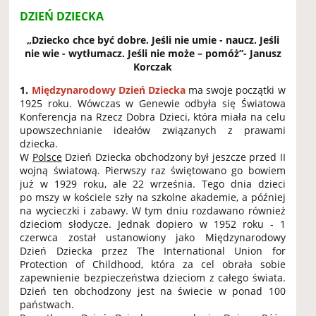
DZIEŃ DZIECKA
„Dziecko chce być dobre. Jeśli nie umie - naucz. Jeśli
nie wie - wytłumacz. Jeśli nie może – pomóż”- Janusz
Korczak
1.
Międzynarodowy Dzień Dziecka
ma swoje początki w
1925 roku. Wówczas w Genewie odbyła się Światowa
Konferencja na Rzecz Dobra Dzieci, która miała na celu
upowszechnianie ideałów związanych z prawami
dziecka.
W
Polsce
Dzień Dziecka obchodzony był jeszcze przed II
wojną światową. Pierwszy raz świętowano go bowiem
już w 1929 roku, ale 22 września. Tego dnia dzieci
po mszy w kościele szły na szkolne akademie, a później
na wycieczki i zabawy. W tym dniu rozdawano również
dzieciom słodycze. Jednak dopiero w 1952 roku - 1
czerwca został ustanowiony jako Międzynarodowy
Dzień Dziecka przez The International Union for
Protection of Childhood, która za cel obrała sobie
zapewnienie bezpieczeństwa dzieciom z całego świata.
Dzień ten obchodzony jest na świecie w ponad 100
państwach.