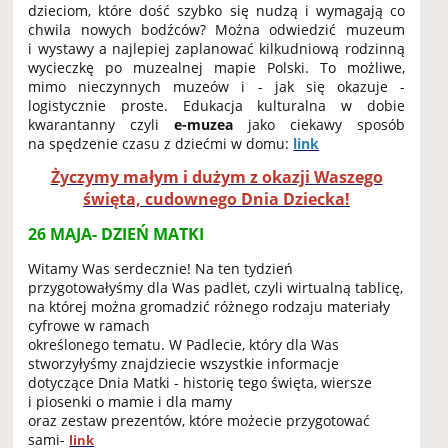
dzieciom, które dość szybko się nudzą i wymagają co
chwila nowych bodźców? Można odwiedzić muzeum
i wystawy a najlepiej zaplanować kilkudniową rodzinną
wycieczkę po muzealnej mapie Polski. To możliwe,
mimo nieczynnych muzeów i - jak się okazuje -
logistycznie proste. Edukacja kulturalna w dobie
kwarantanny czyli
e-muzea
jako ciekawy sposób
na spędzenie czasu z dziećmi w domu:
link
Życzymy małym i dużym z okazji Waszego
święta, cudownego Dnia Dziecka!
26 MAJA- DZIEŃ MATKI
Witamy Was serdecznie! Na ten tydzień
przygotowałyśmy dla Was padlet, czyli wirtualną tablicę,
na której można gromadzić różnego rodzaju materiały
cyfrowe w ramach
określonego tematu. W Padlecie, który dla Was
stworzyłyśmy znajdziecie wszystkie informacje
dotyczące Dnia Matki - historię tego święta, wiersze
i piosenki o mamie i dla mamy
oraz zestaw prezentów, które możecie przygotować
sami-
link