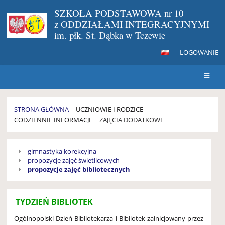
SZKOŁA PODSTAWOWA nr 10
z ODDZIAŁAMI INTEGRACYJNYMI
im. płk. St. Dąbka w Tczewie
LOGOWANIE
STRONA GŁÓWNA
UCZNIOWIE I RODZICE
CODZIENNIE INFORMACJE
ZAJĘCIA DODATKOWE
ZAJĘCIA
gimnastyka korekcyjna
DODATKOWE
propozycje zajęć świetlicowych
propozycje zajęć bibliotecznych
TYDZIEŃ BIBLIOTEK
Ogólnopolski Dzień Bibliotekarza i Bibliotek zainicjowany przez