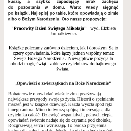
kuszą,
a szybko zapadający mrok zachęca
do pozostania w domu. Warto wtedy sięgnąć
po książki. Najlepiej po takie, które opowiadają o zimie
albo o Bożym Narodzeniu. Oto nasze propozycje:
"Pracowity Dzień Świętego Mikołaja”
- wyd. Elżbieta
Jarmołkiewicz
Książkę polecamy zarówno dzieciom, jak i dorosłym. Są to
cztery opowiadania, które łączy jednen wspólny temat:
Święta Bożego Narodzenia. Niewątpliwie pozycja ta
obudzi magię świąt i zabierze czytelników do bajkowego
świata.
Opowieści o zwierzątkach na Boże Narodzenie”
„
Bohaterowie opowiadań właśnie zimą przeżywają
największe przygody swojego życia. H
istorii
o spełnianiu
marzeń
jest w książce dziewięć. Każda wyszła spod ręki
innego autora. Mimo to tworzą spójną i interesującą dla
czytelnika całość.
Dziewięć wspaniałych, pełnych ciepła
opowiadań świetnie nadaje się do czytania pod choinką.
Rozgrzewają serca i wzruszają. To bardzo przyjemna
lektura dla całych rodzin. Myślę, że nikt nie będzie mógł