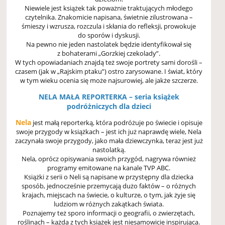
Niewiele jest książek tak poważnie traktujących młodego
czytelnika. Znakomicie napisana, świetnie zilustrowana –
śmieszy i wzrusza, rozczula i skłania do refleksji, prowokuje
do sporów i dyskusji.
Na pewno nie jeden nastolatek będzie identyfikował się
z bohaterami „Gorzkiej czekolady”.
W tych opowiadaniach znajdą też swoje portrety sami dorośli –
czasem (jak w „Rajskim ptaku”) ostro zarysowane. I świat, który
w tym wieku ocenia się może najsurowiej, ale jakże szczerze.
NELA MAŁA REPORTERKA – seria książek
podróżniczych dla dzieci
Nela
jest małą reporterką, która podróżuje po świecie i opisuje
swoje przygody w książkach – jest ich już naprawdę wiele, Nela
zaczynała swoje przygody, jako mała dziewczynka, teraz jest już
nastolatką.
Nela, oprócz opisywania swoich przygód, nagrywa również
programy emitowane na kanale TVP ABC.
Książki z serii o Neli są napisane w przystępny dla dziecka
sposób, jednocześnie przemycają dużo faktów – o różnych
krajach, miejscach na świecie, o kulturze, o tym, jak żyje się
ludziom w różnych zakątkach świata.
Poznajemy też sporo informacji o geografii, o zwierzętach,
roślinach – każda z tych książek jest niesamowicie inspirująca.