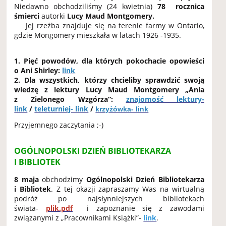
Niedawno obchodziliśmy (24 kwietnia)
78 rocznica
śmierci
autorki
Lucy Maud Montgomery.
Jej rzeźba znajduje się na terenie farmy w Ontario,
gdzie Mongomery mieszkała w latach 1926 -1935.
1. Pięć powodów, dla których pokochacie opowieści
o Ani Shirley:
link
2. Dla wszystkich, którzy chcieliby sprawdzić swoją
wiedzę z lektury Lucy Maud Montgomery „Ania
z Zielonego Wzgórza”:
znajomość lektury-
link
/
teleturniej- link
/
krzyżówka- link
Przyjemnego zaczytania ;-)
OGÓLNOPOLSKI DZIEŃ BIBLIOTEKARZA
I BIBLIOTEK
8 maja
obchodzimy
Ogólnopolski Dzień Bibliotekarza
i Bibliotek
. Z tej okazji zapraszamy Was na wirtualną
podróż po najsłynniejszych bibliotekach
świata-
plik.pdf
i zapoznanie się z zawodami
związanymi z „Pracownikami Książki”-
link
.