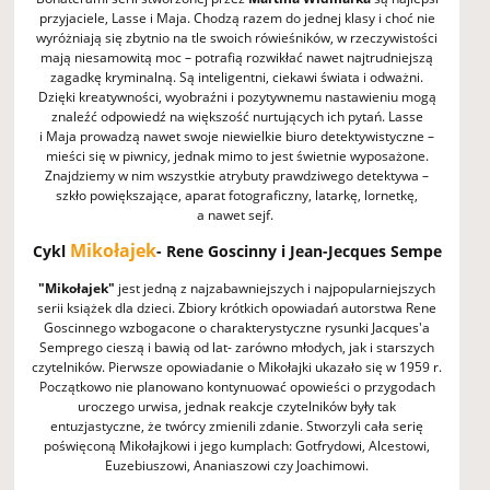
przyjaciele, Lasse i Maja. Chodzą razem do jednej klasy i choć nie
wyróżniają się zbytnio na tle swoich rówieśników, w rzeczywistości
mają niesamowitą moc – potrafią rozwikłać nawet najtrudniejszą
zagadkę kryminalną. Są inteligentni, ciekawi świata i odważni.
Dzięki kreatywności, wyobraźni i pozytywnemu nastawieniu mogą
znaleźć odpowiedź na większość nurtujących ich pytań. Lasse
i Maja prowadzą nawet swoje niewielkie biuro detektywistyczne –
mieści się w piwnicy, jednak mimo to jest świetnie wyposażone.
Znajdziemy w nim wszystkie atrybuty prawdziwego detektywa –
szkło powiększające, aparat fotograficzny, latarkę, lornetkę,
a nawet sejf.
Mikołajek
Cykl
- Rene Goscinny i Jean-Jecques Sempe
"Mikołajek"
jest jedną z najzabawniejszych i najpopularniejszych
serii książek dla dzieci. Zbiory krótkich opowiadań autorstwa Rene
Goscinnego wzbogacone o charakterystyczne rysunki Jacques'a
Semprego cieszą i bawią od lat- zarówno młodych, jak i starszych
czytelników. Pierwsze opowiadanie o Mikołajki ukazało się w 1959 r.
Początkowo nie planowano kontynuować opowieści o przygodach
uroczego urwisa, jednak reakcje czytelników były tak
entuzjastyczne, że twórcy zmienili zdanie. Stworzyli cała serię
poświęconą Mikołajkowi i jego kumplach: Gotfrydowi, Alcestowi,
Euzebiuszowi, Ananiaszowi czy Joachimowi.