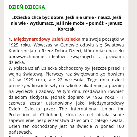
DZIEŃ DZIECKA
„Dziecko chce być dobre. Jeśli nie umie - naucz. Jeśli
nie wie - wytłumacz. Jeśli nie może – pomóż”- Janusz
Korczak
1.
Międzynarodowy Dzień Dziecka
ma swoje początki w
1925 roku. Wówczas w Genewie odbyła się Światowa
Konferencja na Rzecz Dobra Dzieci, która miała na celu
upowszechnianie ideałów związanych z prawami
dziecka.
W
Polsce
Dzień Dziecka obchodzony był jeszcze przed II
wojną światową. Pierwszy raz świętowano go bowiem
już w 1929 roku, ale 22 września. Tego dnia dzieci
po mszy w kościele szły na szkolne akademie, a później
na wycieczki i zabawy. W tym dniu rozdawano również
dzieciom słodycze. Jednak dopiero w 1952 roku - 1
czerwca został ustanowiony jako Międzynarodowy
Dzień Dziecka przez The International Union for
Protection of Childhood, która za cel obrała sobie
zapewnienie bezpieczeństwa dzieciom z całego świata.
Dzień ten obchodzony jest na świecie w ponad 100
państwach.