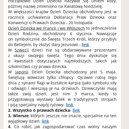
Początkowo Dzień Dziecka nazywał się Dniem Róży,
później nazwę zmieniono na Kwiatową Niedzielę.
W większości krajów Dzień Dziecka obchodzony jest w
rocznice uchwalenia Deklaracji Praw Dziecka oraz
Konwencji o Prawach Dziecka - 20 listopada.
Dzień Dziecka we Francji i we Włoszech
to jednocześnie
Dzień Rodziny, obchodzony 6 stycznia. Nawiązuje
on symbolicznie do Święta Trzech Króli, którzy przybyli
do Betlejem, by złożyć dary Jezusowi.-
link
W
Szwecji
dzieci nie są obdarowywane prezentami
z okazji swojego święta. Tego dnia dyskutuje się
o kwestiach dotyczących najmłodszych, takich jak
szkolnictwo czy prawa dziecka.
W
Japonii
Dzień Dziecka obchodzony jest 5 maja.
Świętują wówczas tylko chłopcy. Ojcowie robią tego
dnia z synami flagi w kształcie karpia (jako symbolu siły
i odwagi) i wieszają je na drzwiach. Dziewczynki mają
także swój dzień, jest nim 3 marca, kiedy to
przygotowują wystawy lalek w tradycyjnych strojach
i piją specjalny napój ryżowy-
link
2. Wszystko o prawach dziecka
-
link
3.
Wiersze
, których jeszcze nie znacie, specjalnie na ten
wyjątkowy dzień:
link
4
. Co robić, jak zagospodarować czas wolny naszym