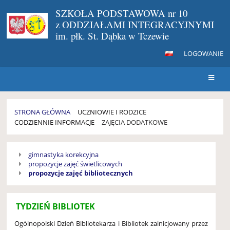
SZKOŁA PODSTAWOWA nr 10
z ODDZIAŁAMI INTEGRACYJNYMI
im. płk. St. Dąbka w Tczewie
LOGOWANIE
STRONA GŁÓWNA
UCZNIOWIE I RODZICE
CODZIENNIE INFORMACJE
ZAJĘCIA DODATKOWE
ZAJĘCIA
gimnastyka korekcyjna
DODATKOWE
propozycje zajęć świetlicowych
propozycje zajęć bibliotecznych
TYDZIEŃ BIBLIOTEK
Ogólnopolski Dzień Bibliotekarza i Bibliotek zainicjowany przez