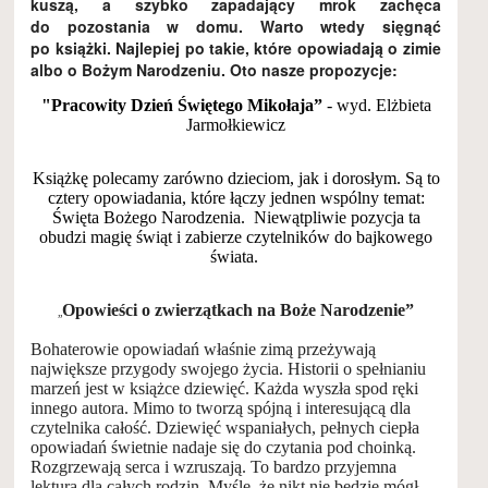
kuszą,
a szybko zapadający mrok zachęca
do pozostania w domu. Warto wtedy sięgnąć
po książki. Najlepiej po takie, które opowiadają o zimie
albo o Bożym Narodzeniu. Oto nasze propozycje:
"Pracowity Dzień Świętego Mikołaja”
- wyd. Elżbieta
Jarmołkiewicz
Książkę polecamy zarówno dzieciom, jak i dorosłym. Są to
cztery opowiadania, które łączy jednen wspólny temat:
Święta Bożego Narodzenia. Niewątpliwie pozycja ta
obudzi magię świąt i zabierze czytelników do bajkowego
świata.
Opowieści o zwierzątkach na Boże Narodzenie”
„
Bohaterowie opowiadań właśnie zimą przeżywają
największe przygody swojego życia. H
istorii
o spełnianiu
marzeń
jest w książce dziewięć. Każda wyszła spod ręki
innego autora. Mimo to tworzą spójną i interesującą dla
czytelnika całość.
Dziewięć wspaniałych, pełnych ciepła
opowiadań świetnie nadaje się do czytania pod choinką.
Rozgrzewają serca i wzruszają. To bardzo przyjemna
lektura dla całych rodzin. Myślę, że nikt nie będzie mógł