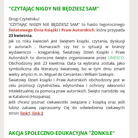
"CZYTAJĄC NIGDY NIE BĘDZIESZ SAM"
Drogi Czytelniku!
"CZYTAJĄC NIGDY NIE BĘDZIESZ SAM" to hasto tegorocznego
Światowego Dnia Książki i Praw Autorskich
,
które przypada
23 kwietnia
.
Jak co roku kwiecień jest świętem książki, czytania, dyskusji
o autorach , tłumaczach czy też o sytuacji w branży
wydawniczo - księgarskiej. Światowy Dzień Książki i Praw
Autorskich to doroczne święto organizowane przez
UNESCO
.
Obchodzony jest 23 kwietnia. Data ta wybrana została, jako
symboliczna dla literatury światowej, bo w tym dniu zmarli
wielcy artyści m. in. Miguel de Cervantes i William Szekspir.
Światowy Dzień książki i Praw Autorskich obchodzony jest w
celu promocji czytelnictwa, edytorstwa i ochrony własności
intelektualnej za pomocą praw autorskich. Święto narodziło się
w Katalonii (Hiszpania).
Jeśli chcesz poznać ciekawostki związane z książką oraz jeśli
lubisz zabawę zapraszamy Cię do odwiedzenia ciekawych
stron:
link
1,
link 2
AKCJA SPOŁECZNO-EDUKACYJNA "ŻONKILE"