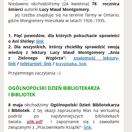
Niedawno obchodziliśmy (24 kwietnia)
78 rocznica
śmierci
autorki
Lucy Maud Montgomery.
Jej rzeźba znajduje się na terenie farmy w Ontario,
gdzie Mongomery mieszkała w latach 1926 -1935.
1. Pięć powodów, dla których pokochacie opowieści
o Ani Shirley:
link
2. Dla wszystkich, którzy chcieliby sprawdzić swoją
wiedzę z lektury Lucy Maud Montgomery „Ania
z Zielonego Wzgórza”:
znajomość lektury-
link
/
teleturniej- link
/
krzyżówka- link
Przyjemnego zaczytania ;-)
OGÓLNOPOLSKI DZIEŃ BIBLIOTEKARZA
I BIBLIOTEK
8 maja
obchodzimy
Ogólnopolski Dzień Bibliotekarza
i Bibliotek
. Z tej okazji zapraszamy Was na wirtualną
podróż po najsłynniejszych bibliotekach
świata-
plik.pdf
i zapoznanie się z zawodami
związanymi z „Pracownikami Książki”-
link
.