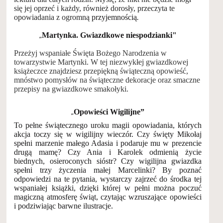
się jej oprzeć i każdy, również dorosły, przeczyta te
opowiadania z ogromną
przyjemnością
.
„
Martynka. Gwiazdkowe niespodzianki"
Przeżyj wspaniałe Święta Bożego Narodzenia w
towarzystwie Martynki.
W tej niezwykłej gwiazdkowej
książeczce znajdziesz przepiękną świąteczną opowieść,
mnóstwo pomysłów na świąteczne dekoracje oraz smaczne
przepisy na gwiazdkowe smakołyki.
„
Opowieści Wigilijne”
To pełne świątecznego uroku magii opowiadania, których
akcja toczy się w wigilijny wieczór. Czy święty Mikołaj
spełni marzenie małego Adasia i podaruje mu w prezencie
drugą mamę? Czy Ania i Karolek odmienią życie
biednych, osieroconych sióstr? Czy wigilijna gwiazdka
spełni trzy życzenia małej Marcelinki? By poznać
odpowiedzi na te pytania, wystarczy zajrzeć do środka tej
wspaniałej książki, dzięki której w pełni można poczuć
magiczną atmosferę świąt, czytając wzruszające opowieści
i podziwiając barwne ilustracje.