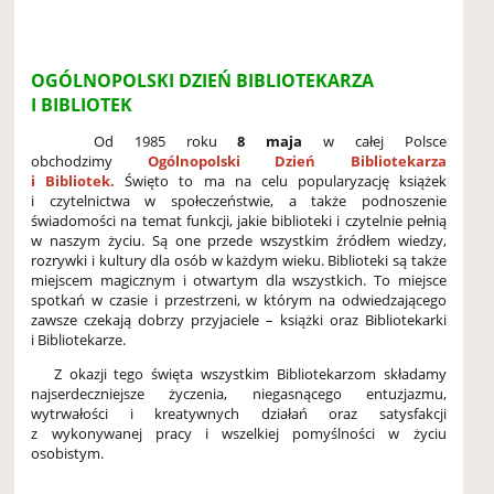
OGÓLNOPOLSKI DZIEŃ BIBLIOTEKARZA
I BIBLIOTEK
Od 1985 roku
8 maja
w całej Polsce
obchodzimy
Ogólnopolski Dzień Bibliotekarza
i Bibliotek.
Święto to ma na celu popularyzację książek
i czytelnictwa w społeczeństwie, a także podnoszenie
świadomości na temat funkcji, jakie biblioteki i czytelnie pełnią
w naszym życiu. Są one przede wszystkim źródłem wiedzy,
rozrywki i kultury dla osób w każdym wieku. Biblioteki są także
miejscem magicznym i otwartym dla wszystkich. To miejsce
spotkań w czasie i przestrzeni, w którym na odwiedzającego
zawsze czekają dobrzy przyjaciele – książki oraz Bibliotekarki
i Bibliotekarze.
Z okazji tego święta wszystkim Bibliotekarzom składamy
najserdeczniejsze życzenia, niegasnącego entuzjazmu,
wytrwałości i kreatywnych działań oraz satysfakcji
z wykonywanej pracy i wszelkiej pomyślności w życiu
osobistym.