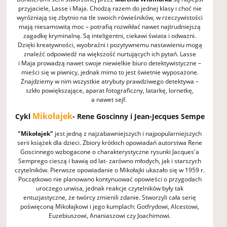
przyjaciele, Lasse i Maja. Chodzą razem do jednej klasy i choć nie
wyróżniają się zbytnio na tle swoich rówieśników, w rzeczywistości
mają niesamowitą moc – potrafią rozwikłać nawet najtrudniejszą
zagadkę kryminalną. Są inteligentni, ciekawi świata i odważni.
Dzięki kreatywności, wyobraźni i pozytywnemu nastawieniu mogą
znaleźć odpowiedź na większość nurtujących ich pytań. Lasse
i Maja prowadzą nawet swoje niewielkie biuro detektywistyczne –
mieści się w piwnicy, jednak mimo to jest świetnie wyposażone.
Znajdziemy w nim wszystkie atrybuty prawdziwego detektywa –
szkło powiększające, aparat fotograficzny, latarkę, lornetkę,
a nawet sejf.
Mikołajek
Cykl
- Rene Goscinny i Jean-Jecques Sempe
"Mikołajek"
jest jedną z najzabawniejszych i najpopularniejszych
serii książek dla dzieci. Zbiory krótkich opowiadań autorstwa Rene
Goscinnego wzbogacone o charakterystyczne rysunki Jacques'a
Semprego cieszą i bawią od lat- zarówno młodych, jak i starszych
czytelników. Pierwsze opowiadanie o Mikołajki ukazało się w 1959 r.
Początkowo nie planowano kontynuować opowieści o przygodach
uroczego urwisa, jednak reakcje czytelników były tak
entuzjastyczne, że twórcy zmienili zdanie. Stworzyli cała serię
poświęconą Mikołajkowi i jego kumplach: Gotfrydowi, Alcestowi,
Euzebiuszowi, Ananiaszowi czy Joachimowi.