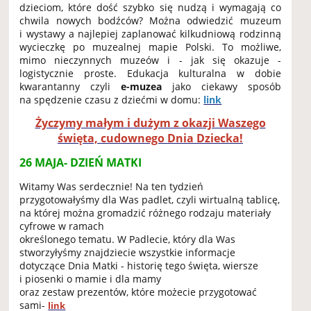
dzieciom, które dość szybko się nudzą i wymagają co
chwila nowych bodźców? Można odwiedzić muzeum
i wystawy a najlepiej zaplanować kilkudniową rodzinną
wycieczkę po muzealnej mapie Polski. To możliwe,
mimo nieczynnych muzeów i - jak się okazuje -
logistycznie proste. Edukacja kulturalna w dobie
kwarantanny czyli
e-muzea
jako ciekawy sposób
na spędzenie czasu z dziećmi w domu:
link
Życzymy małym i dużym z okazji Waszego
święta, cudownego Dnia Dziecka!
26 MAJA- DZIEŃ MATKI
Witamy Was serdecznie! Na ten tydzień
przygotowałyśmy dla Was padlet, czyli wirtualną tablicę,
na której można gromadzić różnego rodzaju materiały
cyfrowe w ramach
określonego tematu. W Padlecie, który dla Was
stworzyłyśmy znajdziecie wszystkie informacje
dotyczące Dnia Matki - historię tego święta, wiersze
i piosenki o mamie i dla mamy
oraz zestaw prezentów, które możecie przygotować
sami-
link