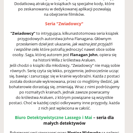
Dodatkową atrakcją w książkach są specjalne kody, które
po zeskanowaniu w dedykowanej aplikacji pozwalają
na obejrzenie filmików.
S
eria "Zwiadowcy"
"Zwiadowcy”
to intrygująca, kilkunastotomowa seria książek
przygodowych autorstwa Johna Flanagana. Głównym
przesłaniem dzieł jest ukazanie,
jak ważna jest przyjaźń
i wspólne cele
, które potrafią jednoczyć nawet obce sobie
osoby. Saga, której autorem jest
Flanagan John
, opiera się
na historii Willa z królestwa Araluen.
Jeśli chodzi o książki dla młodzieży, “Zwiadowcy” nie mają sobie
równych. Serię czyta się lekko, przyjemnie, jednocześnie ucząc
się, bawiąc i zanurzając się w krainie wyobraźni. Każda z postaci
została doskonale wykreowana, przez co mogliśmy śledzić, jak
bohaterowie dorastają się, zmieniają. Wraz z nimi podróżujemy
po rozmaitych krainach, jednak zawsze powracamy
do królestwa Araluen, z którym powiązane są wszystkie
postaci. Choć w każdej części odkrywamy inne przygody, każda
z nich jest wpleciona w całość.
Biuro Detektywistyczne Lassego i Mai
– seria dla
małych detektywów
Bohaterami serii stworzonej przez
Martina Widmarka
są najlepsi