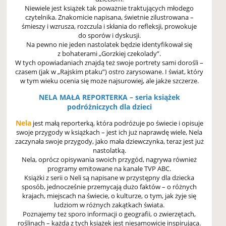
Niewiele jest książek tak poważnie traktujących młodego
czytelnika. Znakomicie napisana, świetnie zilustrowana –
śmieszy i wzrusza, rozczula i skłania do refleksji, prowokuje
do sporów i dyskusji.
Na pewno nie jeden nastolatek będzie identyfikował się
z bohaterami „Gorzkiej czekolady”.
W tych opowiadaniach znajdą też swoje portrety sami dorośli –
czasem (jak w „Rajskim ptaku”) ostro zarysowane. I świat, który
w tym wieku ocenia się może najsurowiej, ale jakże szczerze.
NELA MAŁA REPORTERKA – seria książek
podróżniczych dla dzieci
Nela
jest małą reporterką, która podróżuje po świecie i opisuje
swoje przygody w książkach – jest ich już naprawdę wiele, Nela
zaczynała swoje przygody, jako mała dziewczynka, teraz jest już
nastolatką.
Nela, oprócz opisywania swoich przygód, nagrywa również
programy emitowane na kanale TVP ABC.
Książki z serii o Neli są napisane w przystępny dla dziecka
sposób, jednocześnie przemycają dużo faktów – o różnych
krajach, miejscach na świecie, o kulturze, o tym, jak żyje się
ludziom w różnych zakątkach świata.
Poznajemy też sporo informacji o geografii, o zwierzętach,
roślinach – każda z tych książek jest niesamowicie inspirująca.