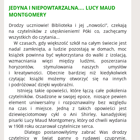
JEDYNA I NIEPOWTARZALNA.... LUCY MAUD
MONTGOMERY
Drodzy uczniowie! Biblioteka i jej „nowości”, czekają
na czytelników z utęsknieniem! Póki co, zachęcamy
wszystkich do czytania...
W czasach, gdy większość szkół na całym świecie jest
nadal zamknięta, a ludzie pozostają w domach, moc
książek powinna być wykorzystana do walki z izolacją,
wzmacniania więzi między ludźmi, poszerzania
horyzontów, stymulowania naszych umysłów
i kreatywności. Obecnie bardziej niż kiedykolwiek
czytając książki możemy otworzyć się na innych
i podróżować dzięki wyobraźni.
Istnieją takie opowieści, które łączą całe pokolenia
czytelników. Osadzone w swojej epoce, niosące pewien
element uniwersalny i rozpoznawalny bez względu
na czas i miejsce. Jedną z takich opowieści jest
dziewięciotomowy cykl o Ani Shirley, kanadyjskiej
pisarki Lucy Maud Montgomery, który od chwili wydania
w 1908 roku oczarował czytelnicze serca.
Dlatego postanowiłyśmy zabrać Was drodzy
czytelnicy w świat panny o rudawej czuprynie.