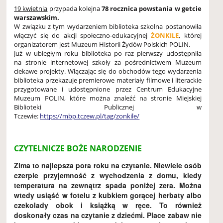
19 kwietnia
przypada kolejna
78 rocznica powstania w getcie
warszawskim.
W związku z tym wydarzeniem biblioteka szkolna postanowiła
włączyć się do akcji społeczno-edukacyjnej
ŻONKILE
, której
organizatorem jest Muzeum Historii Żydów Polskich POLIN.
Już w ubiegłym roku biblioteka po raz pierwszy udostępniła
na stronie internetowej szkoły za pośrednictwem Muzeum
ciekawe projekty. Włączając się do obchodów tego wydarzenia
biblioteka przekazuje premierowe materiały filmowe i literackie
przygotowane i udostępnione przez Centrum Edukacyjne
Muzeum POLIN, które można znaleźć na stronie Miejskiej
Biblioteki Publicznej w
Tczewie:
https://mbp.tczew.pl/tag/zonkile/
CZYTELNICZE BOŻE NARODZENIE
Zima to najlepsza pora roku na czytanie. Niewiele osób
czerpie przyjemność z wychodzenia z domu, kiedy
temperatura na zewnątrz spada poniżej zera. Można
wtedy usiąść w fotelu z kubkiem gorącej herbaty albo
czekolady obok i książką w ręce. To również
doskonały czas na czytanie z dziećmi. Place zabaw nie