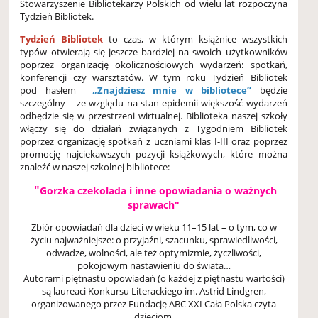
Stowarzyszenie Bibliotekarzy Polskich od wielu lat rozpoczyna
Tydzień Bibliotek.
Tydzień Bibliotek
to czas, w którym książnice wszystkich
typów otwierają się jeszcze bardziej na swoich użytkowników
poprzez organizację okolicznościowych wydarzeń: spotkań,
konferencji czy warsztatów. W tym roku Tydzień Bibliotek
pod hasłem
„Znajdziesz mnie w bibliotece”
będzie
szczególny – ze względu na stan epidemii większość wydarzeń
odbędzie się w przestrzeni wirtualnej. Biblioteka naszej szkoły
włączy się do działań związanych z Tygodniem Bibliotek
poprzez organizację spotkań z uczniami klas I-III oraz poprzez
promocję najciekawszych pozycji książkowych, które można
znaleźć w naszej szkolnej bibliotece:
"
Gorzka czekolada i inne opowiadania o ważnych
sprawach"
Zbiór opowiadań dla dzieci w wieku 11–15 lat – o tym, co w
życiu najważniejsze: o przyjaźni, szacunku, sprawiedliwości,
odwadze, wolności, ale też optymizmie, życzliwości,
pokojowym nastawieniu do świata…
Autorami piętnastu opowiadań (o każdej z piętnastu wartości)
są laureaci Konkursu Literackiego im. Astrid Lindgren,
organizowanego przez Fundację ABC XXI Cała Polska czyta
dzieciom.