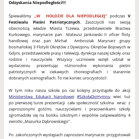
Odzyskania Niepodległości!!!
Śpiewaliśmy
„W HOŁDZIE DLA NIEPODLEGŁEJ”
podczas
V
Festiwalu Pieśni Patriotycznych
. Zaszczycili nas swoją
obecnością władze Miasta Tczewa, przedstawiciele Bractwa
Kurkowego, marynarze pan Mateusz Jankowski II oficer floty
handlowej oraz pan Michał Ambroziak Marynarz grupy
bosmańskiej 3 Flotylii Okrętów z Dywizjonu Okrętów Bojowych w
Gdyni, przedstawiciele prasy i telewizji, dyrekcja naszej szkoły oraz
rodzice i nauczyciele. Wszyscy uczniowie wzięli udział w
wydarzeniu prezentując różnorodne wykonania pieśni
patriotycznych w ciekawych choreografiach i starannie
dobranych scenografiach. To nie koniec uroczystości!
W tym roku nasza szkoła po raz kolejny przystąpiła do akcji
Ministerstwa Edukacji Narodowej
#SzkołaDoHymnu
wiec tuż
po pierwszej turze prezentacji cała społeczność szkolna wraz z
zaproszonymi gośćmi, nauczycielami i pracownikami szkoły
zgromadziła się na boisku szkolnym i wspólnie zaśpiewaliśmy 4
zwrotki „Mazurka Dąbrowskiego” .
Po zakończonych występach zaproszeni marynarze przygotowali