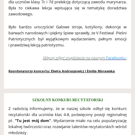
dla uczniów klasy 7c i 7d prelekcję dotyczącą zawodu marynarza.
Była to ciekawa lekcja wpisująca się w tematykę doradztwa
zawodowego.
Było bardzo uroczyście! Galowe stroje, kotyliony, dekorcje w
barwach narodowych i piękny śpiew sprawiły, że V Festiwal Pieśni
Patriotycznych był wyjątkowym wydarzeniem, pełnym emocji
i prawdziwą lekcją patriotyzmu.
Więcej zdjęć znajdziecie na naszym
Facebooku
.
Koordynatorzy koncertu: Elwira Andraszewicz i Emilia Morawska
SZKOLNY KONKURS RECYTATORSKI
Z radością informujemy, że w naszej szkole odbył się konkurs
recytatorski dla uczniów klas 4-8, poświęcony poezji regionalnej
pt.
"Tu jest mój dom"
. Wydarzenie miało na celu popularyzację
lokalnej twórczości oraz rozwijanie talentów recytatorskich wśród
młodzieży.