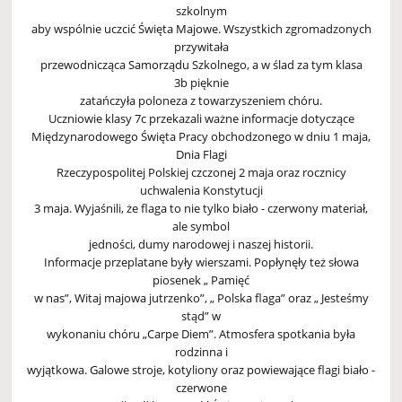
szkolnym
aby wspólnie uczcić Święta Majowe. Wszystkich zgromadzonych
przywitała
przewodnicząca Samorządu Szkolnego, a w ślad za tym klasa
3b pięknie
zatańczyła poloneza z towarzyszeniem chóru.
Uczniowie klasy 7c przekazali ważne informacje dotyczące
Międzynarodowego Święta Pracy obchodzonego w dniu 1 maja,
Dnia Flagi
Rzeczypospolitej Polskiej czczonej 2 maja oraz rocznicy
uchwalenia Konstytucji
3 maja. Wyjaśnili, że flaga to nie tylko biało - czerwony materiał,
ale symbol
jedności, dumy narodowej i naszej historii.
Informacje przeplatane były wierszami. Popłynęły też słowa
piosenek „ Pamięć
w nas”, Witaj majowa jutrzenko”, „ Polska flaga” oraz „ Jesteśmy
stąd” w
wykonaniu chóru „Carpe Diem”. Atmosfera spotkania była
rodzinna i
wyjątkowa. Galowe stroje, kotyliony oraz powiewające flagi biało -
czerwone