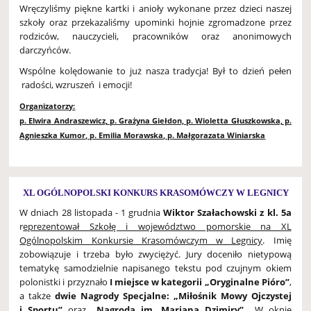
Wręczyliśmy piękne kartki i anioły wykonane przez dzieci naszej
szkoły oraz przekazaliśmy upominki hojnie zgromadzone przez
rodziców, nauczycieli, pracowników oraz anonimowych
darczyńców.
Wspólne kolędowanie to już nasza tradycja! Był to dzień pełen
radości, wzruszeń i emocji!
Organizatorzy:
p. Elwira Andraszewicz, p. Grażyna Giełdon, p. Wioletta Głuszkowska, p.
Agnieszka Kumor, p. Emilia Morawska, p. Małgorazata Winiarska
XL OGÓLNOPOLSKI KONKURS KRASOMÓWCZY W LEGNICY
W dniach 28 listopada - 1 grudnia
Wiktor Szałachowski z kl. 5a
r
eprezentował Szkołę i województwo pomorskie na XL
Ogólnopolskim Konkursie Krasomówczym w Legnicy
. Imię
zobowiązuje i trzeba było zwyciężyć. Jury doceniło nietypową
tematykę samodzielnie napisanego tekstu pod czujnym okiem
polonistki i przyznało
I miejsce w kategorii „Oryginalne Pióro”
,
a także
dwie Nagrody Specjalne: „Miłośnik Mowy Ojczystej
i Sportu”
oraz
„
Nagroda im. Mariana Dzimiry”
. „W oknie