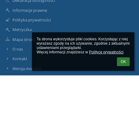
Deklaracja dostępności
Informacje prawne
Polityka prywatności
Metryczka
Mapa strony
Ta strona wykorzystuje pliki cookies. Korzystając z niej 
wyrażasz zgodę na ich używanie, zgodnie z aktualnymi 
ustawieniami przeglądarki.

O nas
Więcej informacji znajdziesz w 
Polityce prywatności
.
Kontakt
OK
Wersja mobilna
Librus Synergia
Kontakty
Szkoła Podstawowa Nr 10 z Oddziałami Integracyjnymi w
Tczewie
sp10@tczew.pl
(+48) 58 531-17-07
ul.M.Konopnickiej 11