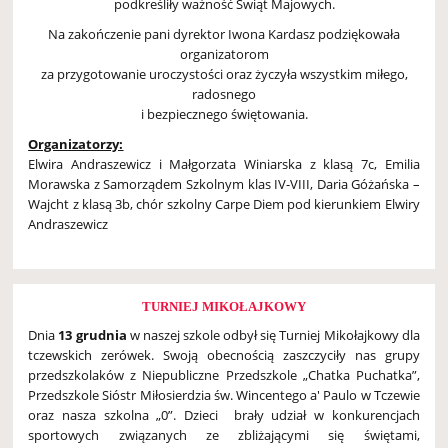
podkreśliły ważność Świąt Majowych.
Na zakończenie pani dyrektor Iwona Kardasz podziękowała
organizatorom
za przygotowanie uroczystości oraz życzyła wszystkim miłego,
radosnego
i bezpiecznego świętowania.
Organizatorzy:
Elwira Andraszewicz i Małgorzata Winiarska z klasą 7c, Emilia
Morawska z Samorządem Szkolnym klas IV-VIII, Daria Góżańska –
Wajcht z klasą 3b, chór szkolny Carpe Diem pod kierunkiem Elwiry
Andraszewicz
TURNIEJ MIKOŁAJKOWY
Dnia
13 grudnia
w naszej szkole odbył się Turniej Mikołajkowy dla
tczewskich zerówek. Swoją obecnością zaszczyciły nas grupy
przedszkolaków z Niepubliczne Przedszkole „Chatka Puchatka”,
Przedszkole Sióstr Miłosierdzia św. Wincentego a' Paulo w Tczewie
oraz nasza szkolna „0”. Dzieci brały udział w konkurencjach
sportowych związanych ze zbliżającymi się świętami,