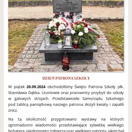
DZIEŃ PATRONA SZKOŁY
W piątek
20.09.2024
obchodziliśmy Święto Patrona Szkoły płk.
Stanisława Dąbka. Uczniowie oraz pracownicy przybyli do szkoły
w galowych strojach. Przedstawiciele Samorządu Szkolnego
pod tablicą pamiątkową naszego patrona złożyli kwiaty i zapalili
znicz.
Na tą okoliczność przygotowano wystawy na których
zgromadzono wiadomości przedstawiające sylwetkę wielkiego
bohatera, niezłomnego żołnierza oraz wielkiego patrioty, jakim był