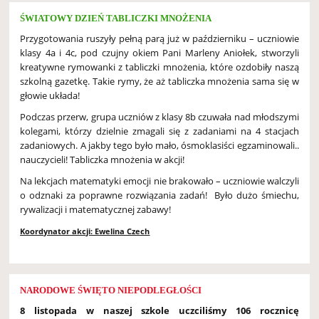
ŚWIATOWY DZIEŃ TABLICZKI MNOŻENIA
Przygotowania ruszyły pełną parą już w październiku – uczniowie
klasy 4a i 4c, pod czujny okiem Pani Marleny Aniołek, stworzyli
kreatywne rymowanki z tabliczki mnożenia, które ozdobiły naszą
szkolną gazetkę. Takie rymy, że aż tabliczka mnożenia sama się w
głowie układa!
Podczas przerw, grupa uczniów z klasy 8b czuwała nad młodszymi
kolegami, którzy dzielnie zmagali się z zadaniami na 4 stacjach
zadaniowych. A jakby tego było mało, ósmoklasiści egzaminowali..
nauczycieli! Tabliczka mnożenia w akcji!
Na lekcjach matematyki emocji nie brakowało – uczniowie walczyli
o odznaki za poprawne rozwiązania zadań! Było dużo śmiechu,
rywalizacji i matematycznej zabawy!
Koordynator akcji: Ewelina Czech
NARODOWE ŚWIĘTO NIEPODLEGŁOŚCI
8 listopada w naszej szkole uczciliśmy 106 rocznicę