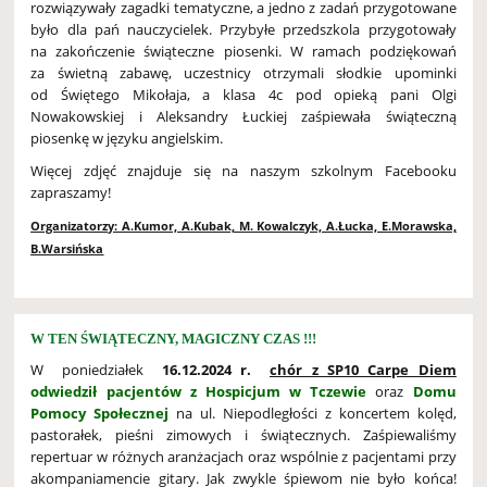
rozwiązywały zagadki tematyczne, a jedno z zadań przygotowane
było dla pań nauczycielek. Przybyłe przedszkola przygotowały
na zakończenie świąteczne piosenki. W ramach podziękowań
za świetną zabawę, uczestnicy otrzymali słodkie upominki
od Świętego Mikołaja, a klasa 4c pod opieką pani Olgi
Nowakowskiej i Aleksandry Łuckiej zaśpiewała świąteczną
piosenkę w języku angielskim.
Więcej zdjęć znajduje się na naszym szkolnym Facebooku
zapraszamy!
Organizatorzy: A.Kumor, A.Kubak, M. Kowalczyk, A.Łucka, E.Morawska,
B.Warsińska
W TEN ŚWIĄTECZNY, MAGICZNY CZAS !!!
W poniedziałek
16.12.2024 r.
chór z SP10 Carpe Diem
odwiedził pacjentów z Hospicjum w Tczewie
oraz
Domu
Pomocy Społecznej
na ul. Niepodległości z koncertem kolęd,
pastorałek, pieśni zimowych i świątecznych. Zaśpiewaliśmy
repertuar w różnych aranżacjach oraz wspólnie z pacjentami przy
akompaniamencie gitary. Jak zwykle śpiewom nie było końca!