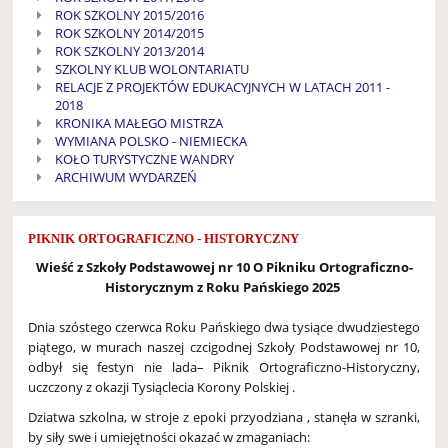
ROK SZKOLNY 2015/2016
ROK SZKOLNY 2014/2015
ROK SZKOLNY 2013/2014
SZKOLNY KLUB WOLONTARIATU
RELACJE Z PROJEKTÓW EDUKACYJNYCH W LATACH 2011 -
2018
KRONIKA MAŁEGO MISTRZA
WYMIANA POLSKO - NIEMIECKA
KOŁO TURYSTYCZNE WANDRY
ARCHIWUM WYDARZEŃ
PIKNIK ORTOGRAFICZNO - HISTORYCZNY
Wieść z Szkoły Podstawowej nr 10 O
Pikniku Ortograficzno-
Historycznym z Roku Pańskiego 2025
Dnia szóstego czerwca Roku Pańskiego dwa tysiące dwudziestego
piątego, w murach naszej czcigodnej Szkoły Podstawowej nr 10,
odbył się festyn nie lada– Piknik Ortograficzno-Historyczny,
uczczony z okazji Tysiąclecia Korony Polskiej .
Dziatwa szkolna, w stroje z epoki przyodziana , stanęła w szranki,
by siły swe i umiejętności okazać w zmaganiach: