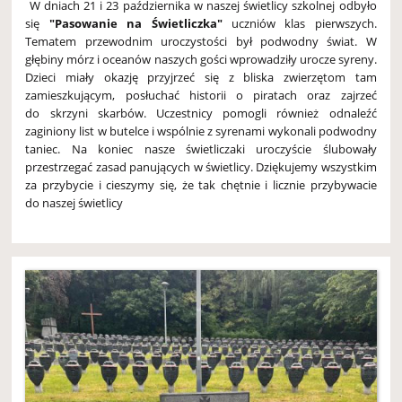
W dniach 21 i 23 października w naszej świetlicy szkolnej odbyło
się
"Pasowanie na Świetliczka"
uczniów klas pierwszych.
Tematem przewodnim uroczystości był podwodny świat. W
głębiny mórz i oceanów naszych gości wprowadziły urocze syreny.
Dzieci miały okazję przyjrzeć się z bliska zwierzętom tam
zamieszkującym, posłuchać historii o piratach oraz zajrzeć
do skrzyni skarbów. Uczestnicy pomogli również odnaleźć
zaginiony list w butelce i wspólnie z syrenami wykonali podwodny
taniec. Na koniec nasze świetliczaki uroczyście ślubowały
przestrzegać zasad panujących w świetlicy. Dziękujemy wszystkim
za przybycie i cieszymy się, że tak chętnie i licznie przybywacie
do naszej świetlicy