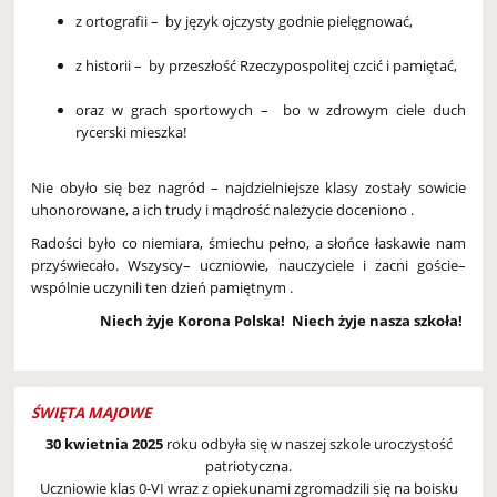
z ortografii – by język ojczysty godnie pielęgnować,
z historii – by przeszłość Rzeczypospolitej czcić i pamiętać,
oraz w grach sportowych – bo w zdrowym ciele duch
rycerski mieszka!
Nie obyło się bez nagród – najdzielniejsze klasy zostały sowicie
uhonorowane, a ich trudy i mądrość należycie doceniono .
Radości było co niemiara, śmiechu pełno, a słońce łaskawie nam
przyświecało. Wszyscy– uczniowie, nauczyciele i zacni goście–
wspólnie uczynili ten dzień pamiętnym .
Niech żyje Korona Polska! Niech żyje nasza szkoła!
ŚWIĘTA MAJOWE
30 kwietnia 2025
roku odbyła się w naszej szkole uroczystość
patriotyczna.
Uczniowie klas 0-VI wraz z opiekunami zgromadzili się na boisku