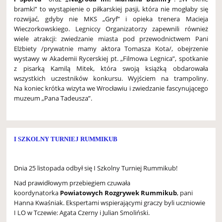
bramki” to wystąpienie o piłkarskiej pasji, która nie mogłaby się
rozwijać, gdyby nie MKS „Gryf” i opieka trenera Macieja
Wieczorkowskiego. Legniccy Organizatorzy zapewnili również
wiele atrakcji: zwiedzanie miasta pod przewodnictwem Pani
Elżbiety /prywatnie mamy aktora Tomasza Kota/, obejrzenie
wystawy w Akademii Rycerskiej pt. „Filmowa Legnica”, spotkanie
z pisarką Kamilą Mitek, która swoją książką obdarowała
wszystkich uczestników konkursu. Wyjściem na trampoliny.
Na koniec krótka wizyta we Wrocławiu i zwiedzanie fascynującego
muzeum „Pana Tadeusza”.
I SZKOLNY TURNIEJ RUMMIKUB
Dnia 25 listopada odbył się I Szkolny Turniej Rummikub!
Nad prawidłowym przebiegiem czuwała
koordynatorka
Powiatowych Rozgrywek Rummikub
, pani
Hanna Kwaśniak. Ekspertami wspierającymi graczy byli uczniowie
I LO w Tczewie: Agata Czerny i Julian Smoliński.