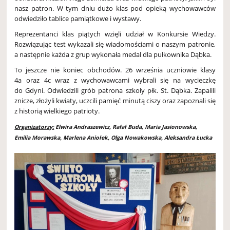
nasz patron. W tym dniu dużo klas pod opieką wychowawców
odwiedziło tablice pamiątkowe i wystawy.
Reprezentanci klas piątych wzięli udział w Konkursie Wiedzy.
Rozwiązując test wykazali się wiadomościami o naszym patronie,
a następnie każda z grup wykonała medal dla pułkownika Dąbka.
To jeszcze nie koniec obchodów. 26 września uczniowie klasy
4a oraz 4c wraz z wychowawcami wybrali się na wycieczkę
do Gdyni. Odwiedzili grób patrona szkoły płk. St. Dąbka. Zapalili
znicze, złożyli kwiaty, uczcili pamięć minutą ciszy oraz zapoznali się
z historią wielkiego patrioty.
Organizatorzy:
Elwira Andraszewicz, Rafał Buda, Maria Jasionowska,
Emilia Morawska, Marlena Aniołek, Olga Nowakowska, Aleksandra Łucka