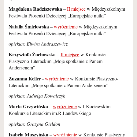
Magdalena Radziszewska
–
II miejsce
w Międzyszkolnym
Festiwalu Piosenki Dziecięcej „Europejskie nutki”
Natalia Śmiełowska
–
wyróżnienie
w Międzyszkolnym
Festiwalu Piosenki Dziecięcej „Europejskie nutki”
opiekun: Elwira Andraszewicz
Krzysztofa Żochowska
–
II miejsce
w Konkursie
Plastyczno-Literackim „Moje spotkanie z Panem
Andersenem”
Zuzanna Keller
-
wyróżnienie
w Konkursie Plastyczno-
Literackim „Moje spotkanie z Panem Andersenem”
opiekun: Jadwiga Kowalczyk
Marta Grzywińska
–
wyróżnienie
w I Kociewskim
Konkursie Literackim im.R.Landowskiego
opiekun: Grażyna Giełdon
Izabela Muszyńska
–
wyróżnienie
w Konkursie Plastyczny