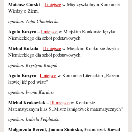
Mateusz Górski
–
I miejsce
w Międzyszkolnym Konkursie
Wiedzy o Ziemi
opiekun: Zofia Chmielecka
Agata Kozyro
–
I miejsce
w Miejskim Konkursie Języka
Niemieckiego dla szkół podstawowych
Michał Kukuła
–
II miejsce
w Miejskim Konkursie Języka
Niemieckiego dla szkół podstawowych
opiekun: Krystyna Knopik
Agata Kozyro
–
I miejsce
w Konkursie Literackim „Razem
łatwiej iść pod wiatr”
opiekun: Iwona Kardasz
Michał Krakowiak
–
III miejsce
w Konkursie
Matematycznym klas 5 „Mistrz łamigłówek matematycznych”
opiekun: Izabela Pelplińska
Małgorzata Berent, Joanna Simirska, Franciszek Kowal
–