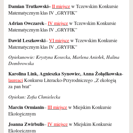
Damian Trutkowski
–
II miejsce
w Tczewskim Konkursie
Matematycznym klas IV „GRYFIK”
Adrian Owczarek
–
IV miejsce
w Tczewskim Konkursie
Matematycznym klas IV „GRYFIK”
Dawid Leszkowski
–
VI miejsce
w Tczewskim Konkursie
Matematycznym klas IV „GRYFIK”
Opiekunowie: Krystyna Kosecka, Marlena Aniołek, Halina
Dombrowska
Karolina Link, Agnieszka Synowiec, Anna Żołądkowska
-
laureaci
Konkursu Literacko-Przyrodniczego „Z ekologią
za pan brat”
Opiekun: Zofia Chmielecka
Marcin Ormianin
–
III miejsce
w Miejskim Konkursie
Ekologicznym
Joanna Zwirbulis
–
IV miejsce
w Miejskim Konkursie
Ekologicznym