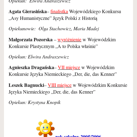
Opiekun: Elwira Andraszewicz
Agata Gierasińska
–
finalistka
Wojewódzkiego Konkursu
„Asy Humanistyczne” Język Polski z Historią
Opiekunowie: Olga Stachowicz, Maria Madej
Małgorzata Pozorska
–
wyróżnienie
w Wojewódzkim
Konkursie Plastycznym „A to Polska właśnie”
Opiekun: Elwira Andraszewicz
Agnieszka Dragańska
–
VII miejsce
w Wojewódzkim
Konkursie Języka Niemieckiego „Der, die, das Kenner”
Leszek Bagnucki
–
VIII miejsce
w Wojewódzkim Konkursie
Języka Niemieckiego „Der, die, das Kenner”
Opiekun: Krystyna Knopik
rok szkolny 2005/2006