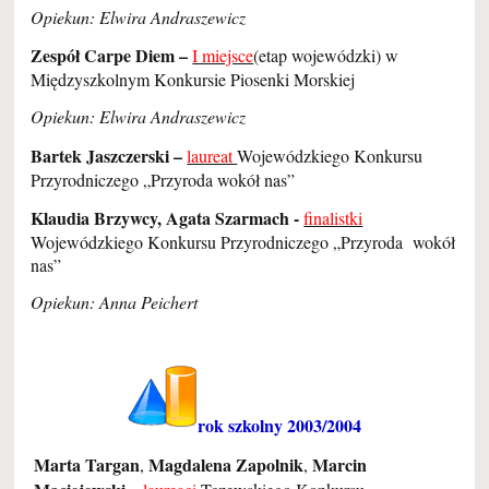
Opiekun: Elwira Andraszewicz
Zespół Carpe Diem –
I miejsce
(etap wojewódzki) w
Międzyszkolnym Konkursie Piosenki Morskiej
Opiekun: Elwira Andraszewicz
Bartek Jaszczerski –
laureat
Wojewódzkiego Konkursu
Przyrodniczego „Przyroda wokół nas”
Klaudia Brzywcy, Agata Szarmach -
finalistki
Wojewódzkiego Konkursu Przyrodniczego „Przyroda wokół
nas”
Opiekun: Anna Peichert
rok szkolny 2003/2004
Marta Targan
Magdalena Zapolnik
Marcin
,
,