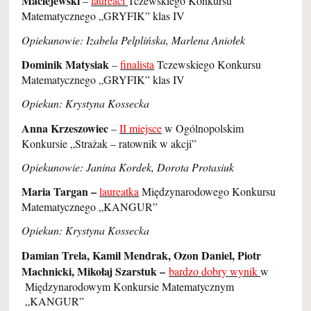
Maciejewski
–
laureaci
Tczewskiego Konkursu
Matematycznego „GRYFIK” klas IV
Opiekunowie: Izabela Pelplińska, Marlena Aniołek
Dominik Matysiak
–
finalista
Tczewskiego Konkursu
Matematycznego „GRYFIK” klas IV
Opiekun: Krystyna Kossecka
Anna Krzeszowiec
–
II miejsce
w Ogólnopolskim
Konkursie „Strażak – ratownik w akcji”
Opiekunowie: Janina Kordek, Dorota Protasiuk
Maria Targan –
laureatka
Międzynarodowego Konkursu
Matematycznego „KANGUR”
Opiekun: Krystyna Kossecka
Damian Trela, Kamil Mendrak, Ozon Daniel, Piotr
Machnicki, Mikołaj Szarstuk –
bardzo dobry wynik
w
Międzynarodowym Konkursie Matematycznym
„KANGUR”