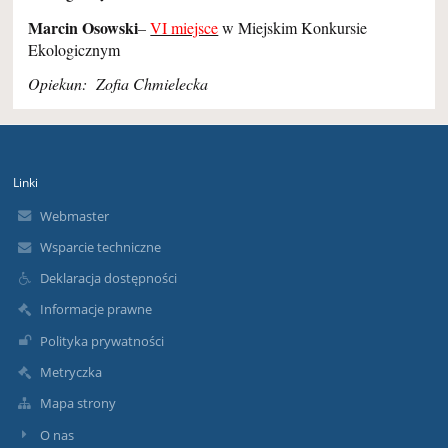
Marcin Osowski
–
VI miejsce
w Miejskim Konkursie
Ekologicznym
Opiekun: Zofia Chmielecka
Linki
Webmaster
Wsparcie techniczne
Deklaracja dostępności
Informacje prawne
Polityka prywatności
Metryczka
Mapa strony
O nas