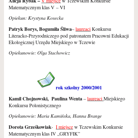
Alicja Rybak –
V miejsce
w Tczewskim Konkursie
Matematycznym klas V – VI
Opiekun: Krystyna Kosecka
Patryk Borys, Bogumiła Śliwa
–
laureaci
Konkursu
Literacko-Przyrodniczego pod patronatem Pracowni Edukacji
Ekologicznej Urzędu Miejskiego w Tczewie
Opiekunowie: Olga Stachowicz
rok szkolny 2000/2001
Kamil Chojnowski,
Paulina Wenta
–
laureaci
Miejskiego
Konkursu Polonistycznego
Opiekunowie: Maria Kamińska, Hanna Brange
Dorota Grześkowiak
-
I miejsce
w Tczewskim Konkursie
Matematycznym klas IV „GRYFIK”