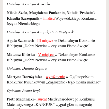
Opiekun: Krystyna Kosecka
Nikola Szoła, Magdalena Pankanin, Natalia Protasiuk,
Klaudia Szczepanik –
finaliści
Wojewódzkiego Konkursu
Języka Niemieckiego
Opiekun: Krystyna Knopik, Piotr Wojtysiak
Agata Szarmach
–
III miejsce
w Dekanalnym Konkursie
Biblijnym „Dobra Nowina – czy znam Pismo Święte”
Mateusz Kotwica
–
V miejsce
w Dekanalnym Konkursie
Biblijnym „Dobra Nowina – czy znam Pismo Święte”
Opiekun: Danuta Zeglara
Martyna Dorożyńska
-
wyróżnienie
w Ogólnopolskim
Konkursie Rysunkowym „Zagrożenie - tego można uniknąć”
Opiekun: Iwona Irzyk
Piotr Machnicki
–
laureat
Międzynarodowego Konkursu
Matematycznego „KANGUR” wygrał główną nagrodę –