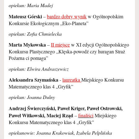
opiekun: Maria Madej
Mateusz Górski
–
bardzo dobry wynik
w Ogólnopolskim
Konkursie Ekologicznym „Eko-Planeta”
opiekun: Zofia Chmielecka
Marta Mykowska
–
II miejsce
w XI edycji Ogólnopolskiego
Konkursu Plastycznego „Klęska-powodź czy huragan Straż
Pożarna ci pomaga”
opiekun: Elwira Andraszewicz
Aleksandra Szymańska
-
laureatka
Miejskiego Konkursu
Matematycznego klas 4 „Gryfik”
opiekun: Joanna Dulny
Andrzej Świerczyński, Paweł Kriger, Paweł Ostrowski,
Paweł Witkowski, Maciej Rząd
–
finaliści
Miejskiego
Konkursu Matematycznego klas 4 „Gryfik”
opiekunowie: Joanna Krakowiak, Izabela Pelplińska