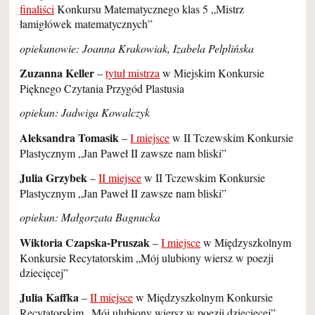
finaliści
Konkursu Matematycznego klas 5 „Mistrz
łamigłówek matematycznych”
opiekunowie: Joanna Krakowiak, Izabela Pelplińska
Zuzanna Keller
–
tytuł mistrza
w Miejskim Konkursie
Pięknego Czytania Przygód Plastusia
opiekun: Jadwiga Kowalczyk
Aleksandra Tomasik
–
I miejsce
w II Tczewskim Konkursie
Plastycznym „Jan Paweł II zawsze nam bliski”
Julia Grzybek
–
II miejsce
w II Tczewskim Konkursie
Plastycznym „Jan Paweł II zawsze nam bliski”
opiekun: Małgorzata Bagnucka
Wiktoria Czapska-Pruszak
–
I miejsce
w Międzyszkolnym
Konkursie Recytatorskim „Mój ulubiony wiersz w poezji
dziecięcej”
Julia Kaffka
–
II miejsce
w Międzyszkolnym Konkursie
Recytatorskim „Mój ulubiony wiersz w poezji dziecięcej”