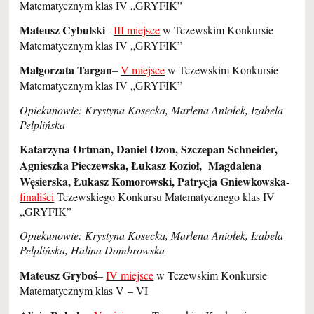
Matematycznym klas IV „GRYFIK”
Mateusz Cybulski
–
III miejsce
w Tczewskim Konkursie
Matematycznym klas IV „GRYFIK”
Małgorzata Targan
–
V miejsce
w Tczewskim Konkursie
Matematycznym klas IV „GRYFIK”
Opiekunowie: Krystyna Kosecka, Marlena Aniołek, Izabela
Pelplińska
Katarzyna Ortman, Daniel Ozon, Szczepan Schneider,
Agnieszka Pieczewska, Łukasz Kozioł, Magdalena
Węsierska, Łukasz Komorowski, Patrycja Gniewkowska
-
finaliści
Tczewskiego Konkursu Matematycznego klas IV
„GRYFIK”
Opiekunowie: Krystyna Kosecka, Marlena Aniołek, Izabela
Pelplińska, Halina Dombrowska
Mateusz Gryboś
–
IV miejsce
w Tczewskim Konkursie
Matematycznym klas V – VI