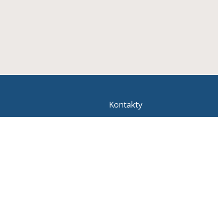
Kontakty
Szkoła Podstawowa Nr 10 z Oddzi
sp10@tczew.pl
(+48) 58 531-17-07
ul.M.Konopnickiej 11
83-110 Tczew
Poland