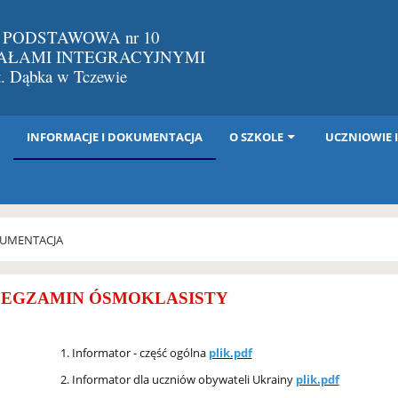
 PODSTAWOWA nr 10
IAŁAMI INTEGRACYJNYMI
St. Dąbka w Tczewie
I
INFORMACJE I DOKUMENTACJA
O SZKOLE
UCZNIOWIE 
KUMENTACJA
EGZAMIN ÓSMOKLASISTY
Informator - część ogólna
plik.pdf
Informator dla uczniów obywateli Ukrainy
plik.pdf