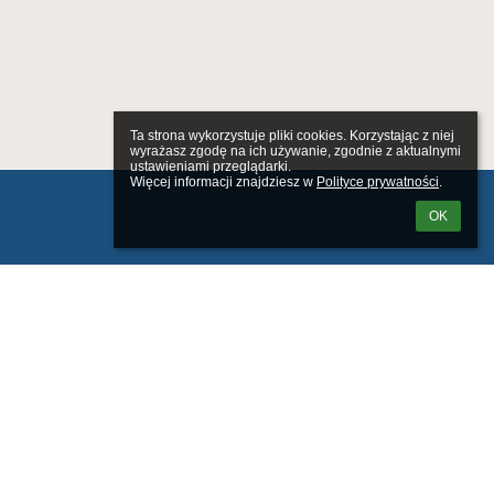
Ta strona wykorzystuje pliki cookies. Korzystając z niej 
wyrażasz zgodę na ich używanie, zgodnie z aktualnymi 
ustawieniami przeglądarki.

Więcej informacji znajdziesz w 
Polityce prywatności
.
OK
ałami Integracyjnymi w Tczewie