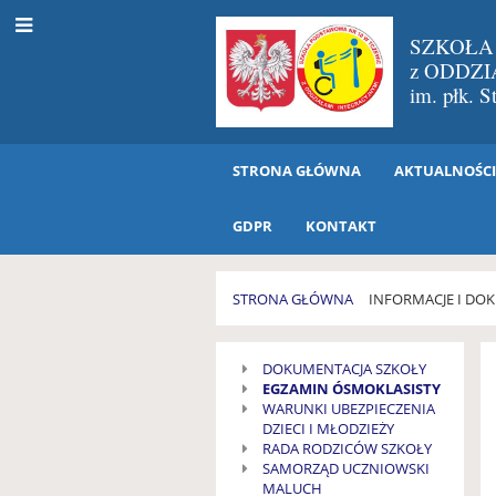
SZKOŁA
z ODDZ
im. płk. 
STRONA GŁÓWNA
AKTUALNOŚC
GDPR
KONTAKT
STRONA GŁÓWNA
INFORMACJE I DO
INFORMACJE
DOKUMENTACJA SZKOŁY
i
EGZAMIN ÓSMOKLASISTY
DOKUMENTACJA
WARUNKI UBEZPIECZENIA
DZIECI I MŁODZIEŻY
RADA RODZICÓW SZKOŁY
SAMORZĄD UCZNIOWSKI
MALUCH