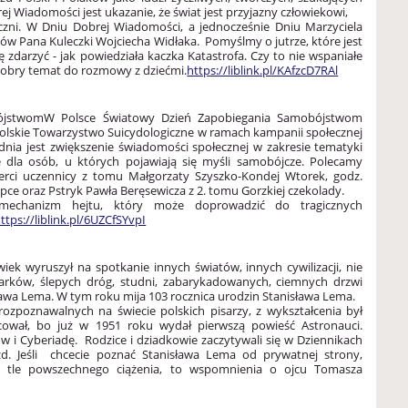
 Wiadomości jest ukazanie, że świat jest przyjazny człowiekowi,
czni.
W Dniu Dobrej Wiadomości, a jednocześnie Dniu Marzyciela
mów Pana Kuleczki Wojciecha Widłaka. Pomyślmy o jutrze, które jest
 zdarzyć - jak powiedziała kaczka Katastrofa. Czy to nie wspaniałe
obry temat do rozmowy z dziećmi.
https://liblink.pl/KAfzcD7RAl
ójstwom
W Polsce Światowy Dzień Zapobiegania Samobójstwom
Polskie Towarzystwo Suicydologiczne w ramach kampanii społecznej
dnia jest zwiększenie świadomości społecznej w zakresie tematyki
 dla osób, u których pojawiają się myśli samobójcze.
Polecamy
rci uczennicy z tomu Małgorzaty Szyszko-Kondej Wtorek, godz.
pce oraz Pstryk Pawła Beręsewicza z 2. tomu Gorzkiej czekolady.
mechanizm hejtu, który może doprowadzić do tragicznych
ttps://liblink.pl/6UZCfSYvpI
wiek wyruszył na spotkanie innych światów, innych cywilizacji, nie
ków, ślepych dróg, studni, zabarykadowanych, ciemnych drzwi
ława Lema.
W tym roku mija 103 rocznica urodzin Stanisława Lema.
 rozpoznawalnych na świecie polskich pisarzy, z wykształcenia był
ował, bo już w 1951 roku wydał pierwszą powieść Astronauci.
 i Cyberiadę. Rodzice i dziadkowie zaczytywali się w Dziennikach
zd.
Jeśli chcecie poznać Stanisława Lema od prywatnej strony,
na tle powszechnego ciążenia, to wspomnienia o ojcu Tomasza