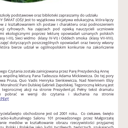
, szkoły podstawowe oraz biblioteki zapraszamy do udziału
Y ŚWIAT (OŚ)!
Jest to wyjątkowa inicjatywa edukacyjna, która łączy
iów z kształtowaniem ich postaw i charakteru oraz podnoszeniem
ncji cyfrowych.
Na zajęciach pod opieką nauczycieli uczniowie
ami ekologicznymi poprzez lekturę opowiadań uznanych polskich
sy I-III), Sieci widmo (klasy IV-VI) i Oddech smoka (klasy VII-VIII).
e zajęć dotyczących poszczególnych opowiadań oraz tworzy własny
, która bierze udział w ogólnopolskim konkursie na zakończenie
ego Czytania została zainicjowana przez Parę Prezydencką Annę
u wspólną lekturą Pana Tadeusza Adama Mickiewicza.
Do tej pory
ława Prusa, Quo Vadis Henryka Sienkiewicza, Nad Niemnem Elizy
Moralność Pani Dulskiej Gabrieli Zapolskiej.
Tegoroczną lekturą jest
 tegorocznej akcji na stronie Prezydent.pl.
Pełny tekst dramatu
e pobrać w wersji do czytania i słuchania na stronie
3tPEgY
yciela
Święto obchodzone jest od 2001 roku. Co ciekawe, święto
racko-kulturalnego Salonu 101 prowadzonego przez Małgorzatę
nie mediów w kształtowanie obrazu rzeczywistości przyjaznej
u Polski i Polaków jako ludzi życzliwych, twórczych, szukających