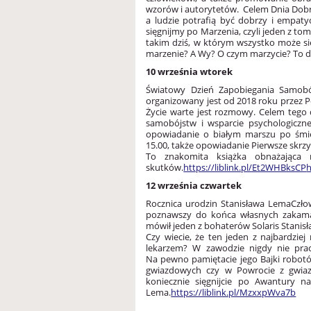
wzorów i autorytetów. Celem Dnia Dobrej
a ludzie potrafią być dobrzy i empaty
sięgnijmy po Marzenia, czyli jeden z to
takim dziś, w którym wszystko może się
marzenie?
A Wy? O czym marzycie? To d
10 września wtorek
Światowy Dzień Zapobiegania Samob
organizowany jest od 2018 roku przez 
Życie warte jest rozmowy. Celem tego 
samobójstw i wsparcie psychologiczne
opowiadanie o białym marszu po śmie
15.00, także opowiadanie Pierwsze skrzy
To znakomita książka obnażająca 
skutków.
https://liblink.pl/Et2WHBksCP
h
12 września czwartek
Rocznica urodzin Stanisława Lema
Czło
poznawszy do końca własnych zakamar
mówił jeden z bohaterów Solaris Stanis
Czy wiecie, że ten jeden z najbardziej
lekarzem? W zawodzie nigdy nie prac
Na pewno pamiętacie jego Bajki robotów
gwiazdowych czy w Powrocie z gwia
koniecznie sięgnijcie po Awantury 
Lema.
https://liblink.pl/MzxxpWva7b