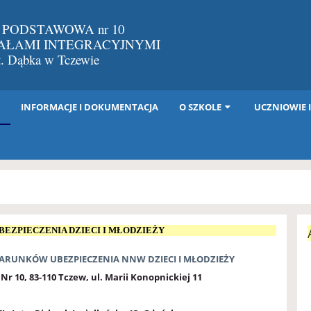
 PODSTAWOWA nr 10
IAŁAMI INTEGRACYJNYMI
St. Dąbka w Tczewie
I
INFORMACJE I DOKUMENTACJA
O SZKOLE
UCZNIOWIE 
BEZPIECZENIA DZIECI I MŁODZIEŻY
ARUNKÓW UBEZPIECZENIA NNW DZIECI I MŁODZIEŻY
 Nr 10
, 83-110 Tczew, ul. Marii Konopnickiej 11