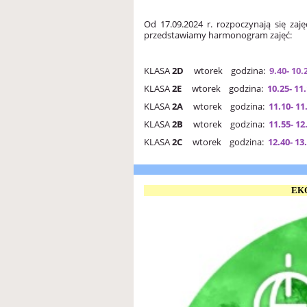
Od 17.09.2024 r. rozpoczynają się zaj
przedstawiamy harmonogram zajęć:
KLASA
2D
wtorek godzina:
9.40- 10.
KLASA
2E
wtorek godzina:
10.25- 11
KLASA
2A
wtorek godzina:
11.10
KLASA
2B
wtorek godzina:
11.55
KLASA
2C
wtorek godzina:
12.40-
EK