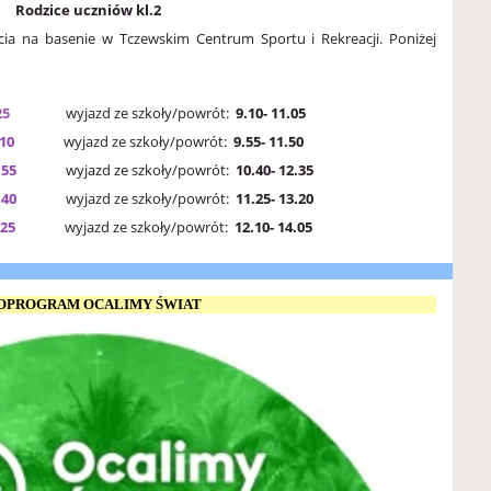
Rodzice uczniów kl.2
ęcia na basenie w Tczewskim Centrum Sportu i Rekreacji. Poniżej
25
wyjazd ze szkoły/powrót:
9.10- 11.05
.10
wyjazd ze szkoły/powrót:
9.55- 11.50
- 11.55
wyjazd ze szkoły/powrót:
10.40- 12.35
- 12.40
wyjazd ze szkoły/powrót:
11.25- 13.20
 13.25
wyjazd ze szkoły/powrót:
12.10- 14.05
OPROGRAM OCALIMY ŚWIAT