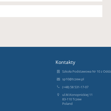
Kontakty
Szkoła Podstawowa Nr 10 z Oddzi
sp10@tczew.pl
(+48) 58 531-17-07
ul.M.Konopnickiej 11
83-110 Tczew
Poland