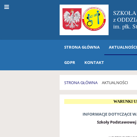
SZKOŁA
z ODDZ
im. płk. 
STRONA GŁÓWNA
AKTUALNOŚC
GDPR
KONTAKT
STRONA GŁÓWNA
AKTUALNOŚCI
AKTUALNOŚCI
WARUNKI U
INFORMACJE DOTYCZĄCE W
Szkoły Podstawowej