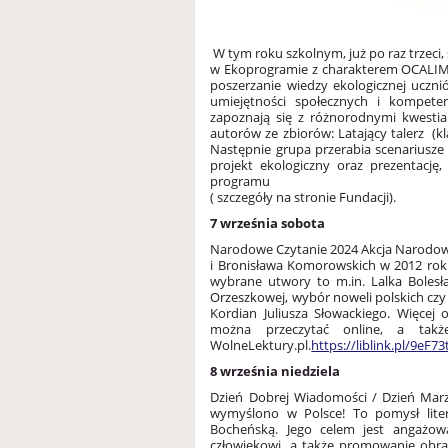
W tym roku szkolnym, już po raz trzeci
w Ekoprogramie z charakterem OCALIM
poszerzanie wiedzy ekologicznej uczn
umiejętności społecznych i kompete
zapoznają się z różnorodnymi kwesti
autorów ze zbiorów: Latający talerz (kla
Następnie grupa przerabia scenariusz
projekt ekologiczny oraz prezentację
programu
( szczegóły na stronie Fundacji).
7 września sobota
Narodowe Czytanie 2024
Akcja Narodow
i Bronisława Komorowskich w 2012 rok
wybrane utwory to m.in. Lalka Boles
Orzeszkowej, wybór noweli polskich czy 
Kordian Juliusza Słowackiego.
Więcej o
można przeczytać online, a takż
WolneLektury.pl.
https://liblink.pl/9eF7
8 września niedziela
Dzień Dobrej Wiadomości / Dzień Marz
wymyślono w Polsce! To pomysł lite
Bocheńską. Jego celem jest angażowa
człowiekowi, a także promowanie obraz