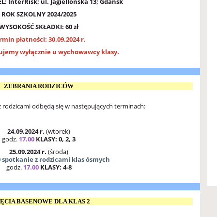
EL
:
InterRisk; ul. Jagiellońska 13; Gdańsk
ROK SZKOLNY 2024/2025
WYSOKOŚĆ SKŁADKI: 60 zł
rmin płatności: 30.09.2024 r.
ujemy wyłącznie u wychowawcy klasy.
ZEBRANIA RODZICÓW
z rodzicami odbędą się w następujących terminach:
24.09.2024 r.
(wtorek)
godz.
17.00
KLASY: 0, 2, 3
25.09.2024 r.
(środa)
0 spotkanie z rodzicami klas ósmych
godz.
17.00
KLASY: 4-8
ĘCIA BASENOWE DLA KLAS 2