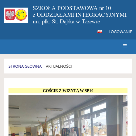
SZKOŁA PODSTAWOWA nr 10
z ODDZIAŁAMI INTEGRACYJNYMI
im. płk. St. Dąbka w Tczewie
LOGOWANIE
STRONA GŁÓWNA
AKTUALNOŚCI
AKTUALNOŚCI
GOŚCIE Z WIZYTĄ W SP10