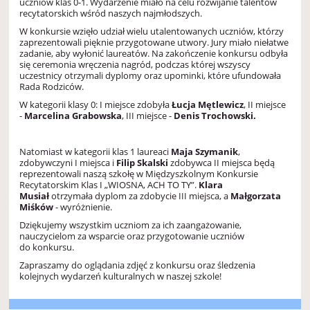
uczniów klas 0-1. Wydarzenie miało na celu rozwijanie talentów
recytatorskich wśród naszych najmłodszych.
W konkursie wzięło udział wielu utalentowanych uczniów, którzy
zaprezentowali pięknie przygotowane utwory. Jury miało niełatwe
zadanie, aby wyłonić laureatów. Na zakończenie konkursu odbyła
się ceremonia wręczenia nagród, podczas której wszyscy
uczestnicy otrzymali dyplomy oraz upominki, które ufundowała
Rada Rodziców.
W kategorii klasy 0: I miejsce zdobyła
Łucja Mętlewicz
, II miejsce
-
Marcelina Grabowska
, III miejsce -
Denis Trochowski.
Natomiast w kategorii klas 1 laureaci
Maja Szymanik
,
zdobywczyni I miejsca i
Filip Skalski
zdobywca II miejsca będą
reprezentowali naszą szkołę w Międzyszkolnym Konkursie
Recytatorskim Klas I „WIOSNA, ACH TO TY”.
Klara
Musiał
otrzymała dyplom za zdobycie III miejsca, a
Małgorzata
Miśków
- wyróżnienie.
Dziękujemy wszystkim uczniom za ich zaangażowanie,
nauczycielom za wsparcie oraz przygotowanie uczniów
do konkursu.
Zapraszamy do oglądania zdjęć z konkursu oraz śledzenia
kolejnych wydarzeń kulturalnych w naszej szkole!