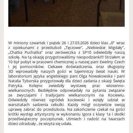
W miniony czwartek i piątek 26 i 27.03.2026 dzieci klas „0” wraz
z opiekunami z przedszkoli „Tęczowe”, „Niebieskie Migdały”,
„Chatka Puchatka” oraz zeróweczka z SP10 odwiedziły naszą
szkołę. Na tą okazję przygotowaliśmy niespodzianki!!! Strzałem w
10 był pobyt w pracowni chemicznej u naszej pani Eweliny Czech
i jej pomocników. Ciekawe doświadczenia, oraz długopisy
3D wprowadziły naszych gości w tajemniczy świat nauki. W
laboratorium języka angielskiego pani Olga Nowakowska i pani
Natalia Tyborska przygotowały dla dzieci zadania z okazji Święta
Patryka. Kolejno zwiedziły wystawę prac wiosenno-
wielkanocnych. Bezbłędnie odpowiadały na pytania związane
ze zwyczajami i tradycjami wielkanocnymi na Kociewiu.
Odwiedziły również ogródek kociewski i wzięły udział w
warsztatach sadzenia cebulki. Każdy mógł oczywiście swoją
uprawę zabrać do przedszkola. Na zakończenie czekał na gości
krótki występ artystyczny w wykonaniu Igora z klasy 1a i słodki
przedświąteczny poczęstunek. Uśmiech i radość na twarzach
dzieci zdradzały , że wizyta się udała.