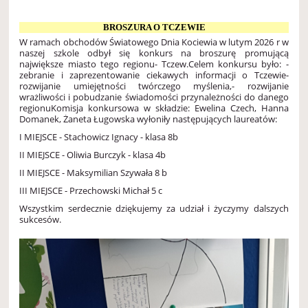
BROSZURA O TCZEWIE
W ramach obchodów Światowego Dnia Kociewia w lutym 2026 r w
naszej szkole odbył się konkurs na broszurę promującą
największe miasto tego regionu- Tczew.
Celem konkursu było:
-
zebranie i zaprezentowanie ciekawych informacji o Tczewie
-
rozwijanie umiejętności twórczego myślenia,
- rozwijanie
wrażliwości i pobudzanie świadomości przynależności do danego
regionu
Komisja konkursowa w składzie: Ewelina Czech, Hanna
Domanek, Żaneta Ługowska wyłoniły następujących laureatów:
I MIEJSCE - Stachowicz Ignacy - klasa 8b
II MIEJSCE - Oliwia Burczyk - klasa 4b
II MIEJSCE - Maksymilian Szywała 8 b
III MIEJSCE - Przechowski Michał 5 c
Wszystkim serdecznie dziękujemy za udział i życzymy dalszych
sukcesów.