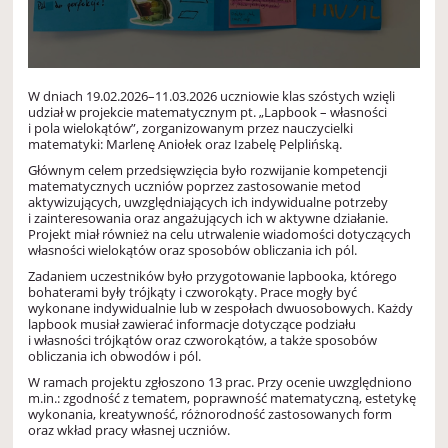
W dniach 19.02.2026–11.03.2026 uczniowie klas szóstych wzięli
udział w projekcie matematycznym pt. „Lapbook – własności
i pola wielokątów”, zorganizowanym przez nauczycielki
matematyki: Marlenę Aniołek oraz Izabelę Pelplińską.
Głównym celem przedsięwzięcia było rozwijanie kompetencji
matematycznych uczniów poprzez zastosowanie metod
aktywizujących, uwzględniających ich indywidualne potrzeby
i zainteresowania oraz angażujących ich w aktywne działanie.
Projekt miał również na celu utrwalenie wiadomości dotyczących
własności wielokątów oraz sposobów obliczania ich pól.
Zadaniem uczestników było przygotowanie lapbooka, którego
bohaterami były trójkąty i czworokąty. Prace mogły być
wykonane indywidualnie lub w zespołach dwuosobowych. Każdy
lapbook musiał zawierać informacje dotyczące podziału
i własności trójkątów oraz czworokątów, a także sposobów
obliczania ich obwodów i pól.
W ramach projektu zgłoszono 13 prac. Przy ocenie uwzględniono
m.in.: zgodność z tematem, poprawność matematyczną, estetykę
wykonania, kreatywność, różnorodność zastosowanych form
oraz wkład pracy własnej uczniów.