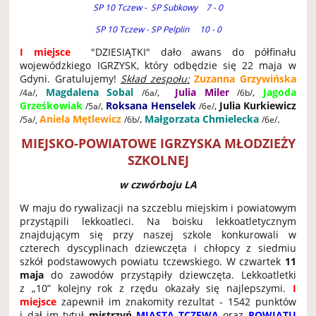
SP 10 Tczew - SP Subkowy 7 - 0
SP 10 Tczew - SP Pelplin 10 - 0
I miejsce
"DZIESIĄTKI" dało awans do półfinału
wojewódzkiego IGRZYSK, który odbędzie się 22 maja w
Gdyni. Gratulujemy!
Skład zespołu:
Zuzanna Grzywińska
,
Magdalena Sobal
,
Julia Miler
,
Jagoda
/4a/
/6a/
/6b/
Grześkowiak
,
Roksana Henselek
,
Julia Kurkiewicz
/5a/
/6e/
Aniela Mętlewicz
,
Małgorzata Chmielecka
.
/5a/,
/6b/
/6e/
MIEJSKO-POWIATOWE IGRZYSKA MŁODZIEŻY
SZKOLNEJ
w czwórboju LA
W maju do rywalizacji na szczeblu miejskim i powiatowym
przystąpili lekkoatleci. Na boisku lekkoatletycznym
znajdującym się przy naszej szkole konkurowali w
czterech dyscyplinach dziewczęta i chłopcy z siedmiu
szkół podstawowych powiatu tczewskiego. W czwartek
11
maja
do zawodów przystąpiły dziewczęta. Lekkoatletki
z „10” kolejny rok z rzędu okazały się najlepszymi.
I
miejsce
zapewnił im znakomity rezultat - 1542 punktów
i dał im tytuł
mistrzyń
MIASTA TCZEWA
oraz
POWIATU