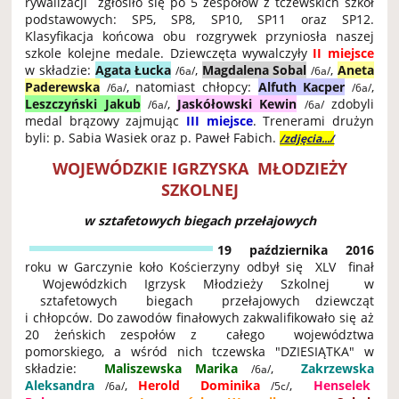
rywalizacji zgłosiło się po 5 zespołów z tczewskich szkół
podstawowych: SP5, SP8, SP10, SP11 oraz SP12.
Klasyfikacja końcowa obu rozgrywek przyniosła naszej
szkole kolejne medale. Dziewczęta wywalczyły
II miejsce
w składzie:
Agata Łucka
,
Magdalena Sobal
,
Aneta
/6a/
/6a/
Paderewska
, natomiast chłopcy:
Alfuth Kacper
,
/6a/
/6a/
Leszczyński Jakub
,
Jaskółowski Kewin
zdobyli
/6a/
/6a/
medal brązowy zajmując
III miejsce
. Trenerami drużyn
byli: p. Sabia Wasiek oraz p. Paweł Fabich.
/zdjęcia.../
WOJEWÓDZKIE IGRZYSKA MŁODZIEŻY
SZKOLNEJ
w sztafetowych biegach przełajowych
19 października 2016
roku w Garczynie koło Kościerzyny odbył się XLV finał
Wojewódzkich Igrzysk Młodzieży Szkolnej w
sztafetowych biegach przełajowych dziewcząt
i chłopców. Do zawodów finałowych zakwalifikowało się aż
20 żeńskich zespołów z całego województwa
pomorskiego, a wśród nich tczewska "DZIESIĄTKA" w
składzie:
Maliszewska
Marika
,
Zakrzewska
/6a/
Aleksandra
,
Herold Dominika
,
Henselek
/6a/
/5c/