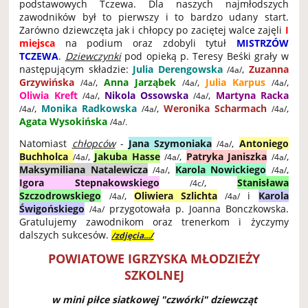
podstawowych Tczewa. Dla naszych najmłodszych
zawodników był to pierwszy i to bardzo udany start.
Zarówno dziewczęta jak i chłopcy po zaciętej walce zajęli
I
miejsca
na podium oraz zdobyli tytuł
MISTRZÓW
TCZEWA
.
Dziewczynki
pod opieką p. Teresy Beśki grały w
następującym składzie:
Julia Derengowska
,
Zuzanna
/4a/
Grzywińska
,
Anna Jarząbek
,
Julia Karpus
,
/4a/
/4a/
/4a/
Oliwia Kreft
,
Nikola Ossowska
,
Martyna Racka
/4a/
/4a/
,
Monika Radkowska
,
Weronika Scharmach
,
/4a/
/4a/
/4a/
Agata Wysokińska
/4a/.
Natomiast
chłopców
-
Jana Szymoniaka
,
Antoniego
/4a/
Buchholca
,
Jakuba Hasse
,
Patryka Janiszka
,
/4a/
/4a/
/4a/
Maksymiliana Natalewicza
,
Karola Nowickiego
,
/4a/
/4a/
Igora Stepnakowskiego
,
Stanisława
/4c/
Szczodrowskiego
,
Oliwiera Szlichta
i
Karola
/4a/
/4a/
Świgońskiego
przygotowała p. Joanna Bonczkowska.
/4a/
Gratulujemy zawodnikom oraz trenerkom i życzymy
dalszych sukcesów.
/zdjęcia.../
POWIATOWE IGRZYSKA MŁODZIEŻY
SZKOLNEJ
w mini piłce siatkowej "czwórki" dziewcząt