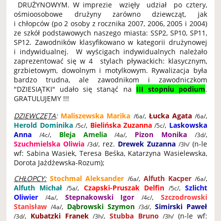
DRUŻYNOWYM. W imprezie wzięły udział po cztery,
ośmioosobowe drużyny zarówno dziewcząt, jak
i chłopców (po 2 osoby z rocznika 2007, 2006, 2005 i 2004)
ze szkół podstawowych naszego miasta: SSP2, SP10, SP11,
SP12. Zawodników klasyfikowano w kategorii drużynowej
i indywidualnej. W wyścigach indywidualnych należało
zaprezentować się w 4 stylach pływackich: klasycznym,
grzbietowym, dowolnym i motylkowym. Rywalizacja była
bardzo trudna, ale
zawodnikom i zawodniczkom
"DZIESIĄTKI" udało się stanąć na
III stopniu podium
.
GRATULUJEMY !!!
DZIEWCZĘTA
:
Maliszewska Marika
,
Łucka Agata
,
/6a/
/6a/
Herold Dominika
,
Bielińska Zuzanna
,
Laskowska
/5c/
/5c/
Anna
,
Bleja Amelia
,
Pizon Monika
,
/4c/
/4a/
/3d/
Szuchmielska Oliwia
, rez.
Drewek Zuzanna
(n-le
/3d/
/3h/
wf: Sabina Wasiek, Teresa Beśka, Katarzyna Wasielewska,
Dorota Jażdżewska-Rozum);
CHŁOPCY:
Stochmal Aleksander
,
Alfuth Kacper
,
/6a/
/6a/
Alfuth Michał
,
Czapski-Pruszak Delfin
,
Szlicht
/5a/
/5c/
Oliwier
,
Stepnakowski Igor
,
Szczodrowski
/4a/
/4c/
Stanisław
,
Dąbrowski Szymon
,
Simirski Paweł
/4a/
/3d/
,
Kubatzki Franek
,
Stubba Bruno
(n-le wf:
/3d/
/3h/
/3h/