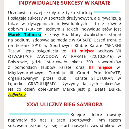
INDYWIDUALNE SUKCESY W KARATE
Uczniowie naszej szkoły nie tylko startują
i osiągają sukcesy w sportach drużynowych, ale rywalizują
także w dyscyplinach indywidualnych i to z równie
dobrym skutkiem. Jednym z takich indywidualistów jest
Marek Tafliński
z klasy 5b, który dwukrotnie stanął
na podium, zdobywając medale w KARATE. Uczeń trenuje
na terenie SP10 w Sportowym Klubie Karate "SENSHI
Tczew”. Jego osiągnięcia to:
III miejsce
podczas VII
OTWARTYCH ZAWODÓW W KARATE (22.10.2016) w
Bolszewie, gdzie startowało około 300 zawodników
z pomorskich klubów karate oraz
III miejsce
w
Międzynarodowym Turnieju III Grand Prix KARATE,
organizowanym przez Klub Karate SHOTOKAN w
Lęborku. GRATULUJEMY i życzymy dalszych sukcesów.
Na co dzień opiekunem Marka jest p. Beata Dulka.
/zdjęcia.../
XXVI ULICZNY BIEG SAMBORA
Kolejne dobre nowiny
napłynęły do nas z aren sportowych. Tym razem
sukcesem zakończył się start naszych zawodników w