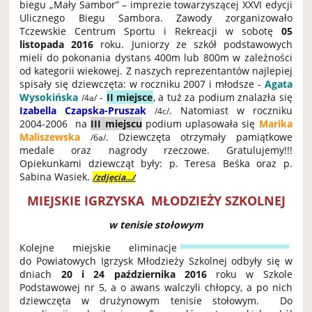
biegu „Mały Sambor” – imprezie towarzyszącej XXVI edycji
Ulicznego Biegu Sambora. Zawody zorganizowało
Tczewskie Centrum Sportu i Rekreacji w sobotę
05
listopada 2016
roku. Juniorzy ze szkół podstawowych
mieli do pokonania dystans 400m lub 800m w zależności
od kategorii wiekowej. Z naszych reprezentantów najlepiej
spisały się dziewczęta: w roczniku 2007 i młodsze -
Agata
Wysokińska
-
II miejsce
, a tuż za podium znalazła się
/4a/
Izabella Czapska-Pruszak
. Natomiast w roczniku
/4c/
2004-2006 na
III miejscu
podium uplasowała się
Marika
Maliszewska
. Dziewczęta otrzymały pamiątkowe
/6a/
medale oraz nagrody rzeczowe. Gratulujemy!!!
Opiekunkami dziewcząt były: p. Teresa Beśka oraz p.
Sabina Wasiek.
/zdjęcia.../
MIEJSKIE IGRZYSKA MŁODZIEŻY SZKOLNEJ
w tenisie stołowym
Kolejne miejskie eliminacje
do Powiatowych Igrzysk Młodzieży Szkolnej odbyły się w
dniach
20 i 24 października 2016
roku w Szkole
Podstawowej nr 5, a o awans walczyli chłopcy, a po nich
dziewczęta w drużynowym tenisie stołowym. Do