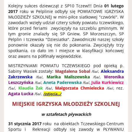
Kolejny sukces dziewcząt z SP10 Tczew!!! Dnia
01 lutego
2017
roku w Pelplinie odbyły się POWIATOWE IGRZYSKA
MŁODZIEŻY SZKOLNEJ w mini-piłce siatkowej "czwórki". W
zawodach wzięły udział cztery szkoły powiatu tczewskiego,
które przed feriami zwycięzyły na szczeblu gminnym. W
tym gronie znalazły się SP Gniew, SP Morzeszczyn, SP
Pelplin i tczewska "Dziesiatka". Zawodniczki naszej szkoły
ponownie okazały się nie do pokonania. Zwyciężyły trzy
spotkania, co dało im I miejsce w klasyfikacji końcowej
oraz awans na półfinały wojewódzkie.
MISTRZYNIAMI POWIATU TCZEWSKIEGO pod opieką p.
Sabiny Wasiek zostały:
Magdalena Sobal
,
Aleksandra
/6a/
Zakrzewska
,
Marika Maliszewska
,
Weronika
/6a/
/6a/
Leszczyńska
,
Aneta Paderewska
,
Julia Kurkiewicz
/6a/
/6a/
,
Klaudia Żak
,
Małgorzata Chmielecka
, rez.
/5a/
/6a/
/6e/
Agata Łucka
.
/6a/
/zdjęcia.../
MIEJSKIE IGRZYSKA MŁODZIEŻY SZKOLNEJ
w sztafetach pływackich
31 stycznia 2017
roku na obiektach Tczewskiego Centrum
Sportu i Rekreacji odbyły się zawody w PŁYWANIU