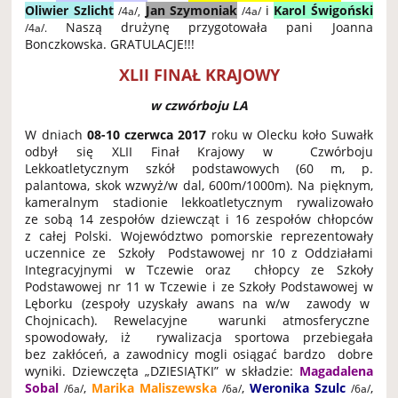
Oliwier Szlicht
Jan Szymoniak
i
Karol Świgoński
/4a/,
/4a/
Naszą drużynę przygotowała pani Joanna
/4a/.
Bonczkowska. GRATULACJE!!!
XLII FINAŁ KRAJOWY
w czwórboju LA
W dniach
08-10 czerwca 2017
roku w Olecku koło Suwałk
odbył się XLII Finał Krajowy w Czwórboju
Lekkoatletycznym szkół podstawowych (60 m, p.
palantowa, skok wzwyż/w dal, 600m/1000m). Na pięknym,
kameralnym stadionie lekkoatletycznym rywalizowało
ze sobą 14 zespołów dziewcząt i 16 zespołów chłopców
z całej Polski. Województwo pomorskie reprezentowały
uczennice ze Szkoły Podstawowej nr 10 z Oddziałami
Integracyjnymi w Tczewie oraz chłopcy ze Szkoły
Podstawowej nr 11 w Tczewie i ze Szkoły Podstawowej w
Lęborku (zespoły uzyskały awans na w/w zawody w
Chojnicach). Rewelacyjne warunki atmosferyczne
spowodowały, iż rywalizacja sportowa przebiegała
bez zakłóceń, a zawodnicy mogli osiągać bardzo dobre
wyniki. Dziewczęta „DZIESIĄTKI” w składzie:
Magadalena
Sobal
,
Marika Maliszewska
,
Weronika Szulc
,
/6a/
/6a/
/6a/