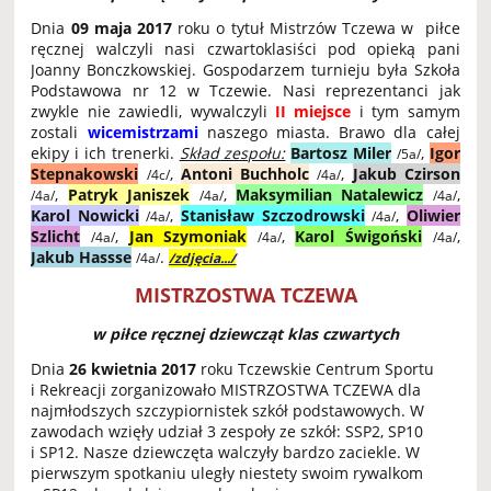
Dnia
09 maja 2017
roku o tytuł Mistrzów Tczewa w piłce
ręcznej walczyli nasi czwartoklasiści pod opieką pani
Joanny Bonczkowskiej. Gospodarzem turnieju była Szkoła
Podstawowa nr 12 w Tczewie. Nasi reprezentanci jak
zwykle nie zawiedli, wywalczyli
II miejsce
i tym samym
zostali
wicemistrzami
naszego miasta. Brawo dla całej
ekipy i ich trenerki.
Skład zespołu:
Bartosz Miler
,
Igor
/5a/
Stepnakowski
,
Antoni Buchholc
,
Jakub Czirson
/4c/
/4a/
,
Patryk Janiszek
,
Maksymilian Natalewicz
,
/4a/
/4a/
/4a/
Karol Nowicki
,
Stanisław Szczodrowski
,
Oliwier
/4a/
/4a/
Szlicht
,
Jan Szymoniak
,
Karol Świgoński
,
/4a/
/4a/
/4a/
Jakub Hassse
.
/4a/
/zdjęcia.../
MISTRZOSTWA TCZEWA
w piłce ręcznej dziewcząt klas czwartych
Dnia
26 kwietnia 2017
roku Tczewskie Centrum Sportu
i Rekreacji zorganizowało MISTRZOSTWA TCZEWA dla
najmłodszych szczypiornistek szkół podstawowych. W
zawodach wzięły udział 3 zespoły ze szkół: SSP2, SP10
i SP12. Nasze dziewczęta walczyły bardzo zaciekle. W
pierwszym spotkaniu uległy niestety swoim rywalkom