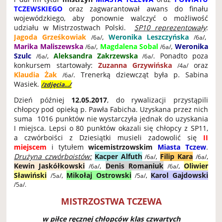
TCZEWSKIEGO
oraz zagwarantował awans do finału
wojewódzkiego, aby ponownie walczyć o możliwość
udziału w Mistrzostwach Polski.
SP10 reprezentowały
:
Jagoda Grześkowiak
,
Weronika Leszczyńska
,
/6a/
/6a/
Marika Maliszewska
,
Magdalena Sobal
,
Weronika
/6a/
/6a/
Szulc
,
Aleksandra Zakrzewska
. Ponadto poza
/6a/
/6a/
konkursem startowały:
Zuzanna Grzywińska
oraz
/4a/
Klaudia Żak
. Trenerką dziewcząt była p. Sabina
/6a/
Wasiek.
/zdjęcia.../
Dzień później
12.05.2017
, do rywalizacji przystąpili
chłopcy pod opieką p. Pawła Fabicha. Uzyskana przez nich
suma 1016 punktów nie wystarczyła jednak do uzyskania
I miejsca. Lepsi o 80 punktów okazali się chłopcy z SP11,
a czwórboiści z Dziesiątki musieli zadowolić się
II
miejscem
i tytułem
wicemistrzowskim
Miasta Tczew
.
Drużyna czwórboistów:
Kacper Alfuth
,
Filip Kara
,
/6a/
/6a/
Kewin Jaskółkowski
,
Denis Romaniuk
,
Oliwier
/6a/
/6a/
Sławiński
,
Mikołaj Ostrowski
,
Karol Gajdowski
/5a/
/5a/
/5a/.
MISTRZOSTWA TCZEWA
w piłce ręcznej chłopców klas czwartych