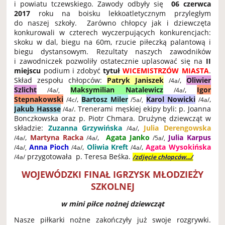
i powiatu tczewskiego. Zawody odbyły się
06 czerwca
2017
roku na boisku lekkoatletycznym przyległym
do naszej szkoły. Zarówno chłopcy jak i dziewczęta
konkurowali w czterech wyczerpujących konkurencjach:
skoku w dal, biegu na 60m, rzucie piłeczką palantową i
biegu dystansowym. Rezultaty naszych zawodników
i zawodniczek pozwoliły ostatecznie uplasować się na
II
miejscu
podium i zdobyć
tytuł
WICEMISTRZÓW MIASTA
.
Skład zespołu chłopców:
Patryk Janiszek
,
Oliwier
/4a/
Szlicht
Maksymilian Natalewicz
,
Igor
/4a/,
/4a/
Stepnakowski
,
Bartosz Miler
Karol Nowicki
,
/4c/
/5a/,
/4a/
Jakub Hassse
. Trenerami męskiej ekipy byli: p. Joanna
/4a/
Bonczkowska oraz p. Piotr Chmara. Drużynę dziewcząt w
składzie:
Zuzanna Grzywińska
,
Julia Derengowska
/4a/
,
Martyna Racka
,
Agata Janko
Julia Karpus
/4a/
/4a/
/5a/,
Anna Pioch
,
Oliwia Kreft
,
Agata Wysokińska
/4a/,
/4a/
/4a/
przygotowała p. Teresa Beśka.
/4a/
/zdjęcie chłopców.../
WOJEWÓDZKI FINAŁ IGRZYSK MŁODZIEŻY
SZKOLNEJ
w mini piłce nożnej dziewcząt
Nasze piłkarki nożne zakończyły już swoje rozgrywki.