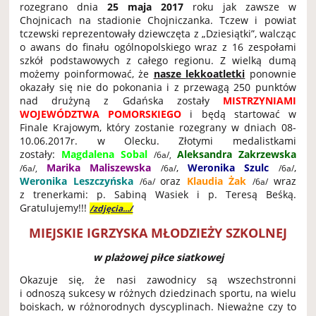
rozegrano dnia
25 maja 2017
roku jak zawsze w
Chojnicach na stadionie Chojniczanka. Tczew i powiat
tczewski reprezentowały dziewczęta z „Dziesiątki”, walcząc
o awans do finału ogólnopolskiego wraz z 16 zespołami
szkół podstawowych z całego regionu. Z wielką dumą
możemy poinformować, że
nasze lekkoatletki
ponownie
okazały się nie do pokonania i z przewagą 250 punktów
nad drużyną z Gdańska zostały
MISTRZYNIAMI
WOJEWÓDZTWA POMORSKIEGO
i będą startować w
Finale Krajowym, który zostanie rozegrany w dniach 08-
10.06.2017r. w Olecku. Złotymi medalistkami
zostały:
Magdalena Sobal
Aleksandra Zakrzewska
/6a/,
Marika Maliszewska
,
Weronika Szulc
,
/6a/,
/6a/
/6a/
Weronika Leszczyńska
oraz
Klaudia Żak
wraz
/6a/
/6a/
z trenerkami: p. Sabiną Wasiek i p. Teresą Beśką.
Gratulujemy!!!
/zdjęcia.../
MIEJSKIE IGRZYSKA MŁODZIEŻY SZKOLNEJ
w plażowej piłce siatkowej
Okazuje się, że nasi zawodnicy są wszechstronni
i odnoszą sukcesy w różnych dziedzinach sportu, na wielu
boiskach, w różnorodnych dyscyplinach. Nieważne czy to