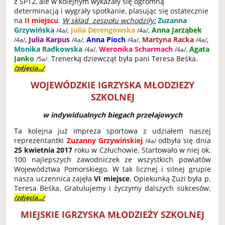
z SP12, ale w kolejnym wykazały się ogromną
determinacją i wygrały spotkanie, plasując się ostatecznie
na
II miejscu
.
W skład zespołu wchodziły:
Zuzanna
Grzywińska
,
Julia Derengowska
,
Anna Jarząbek
/4a/
/4a/
,
Julia Karpus
,
Anna Pioch
,
Martyna Racka
,
/4a/
/4a/
/4a/
/4a/
Monika Radkowska
,
Weronika Scharmach
,
Agata
/4a/
/4a/
Janko
. Trenerką dziewcząt była pani Teresa Beśka.
/5a/
/zdjęcia.../
WOJEWÓDZKIE IGRZYSKA MŁODZIEZY
SZKOLNEJ
w indywidualnych biegach przełajowych
Ta kolejna już impreza sportowa z udziałem naszej
reprezentantki
Zuzanny Grzywińskiej
odbyła się dnia
/4a/
25 kwietnia 2017
roku w Człuchowie. Startowało w niej ok.
100 najlepszych zawodniczek ze wszystkich powiatów
Województwa Pomorskiego. W tak licznej i silnej grupie
nasza uczennica zajęła
VI miejsce
. Opiekunką Zuzi była p.
Teresa Beśka. Gratulujemy i życzymy dalszych sukcesów.
/zdjęcia.../
MIEJSKIE IGRZYSKA MŁODZIEŻY SZKOLNEJ