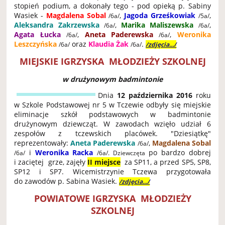
stopień podium, a dokonały tego - pod opieką p. Sabiny
Wasiek -
Magdalena Sobal
,
Jagoda Grześkowiak
,
/6a/
/5a/
Aleksandra Zakrzewska
,
Marika Maliszewska
,
/6a/
/6a/
Agata Łucka
,
Aneta Paderewska
,
Weronika
/6a/
/6a/
Leszczyńska
oraz
Klaudia Żak
.
/6a/
/6a/
/zdjęcia.../
MIEJSKIE IGRZYSKA MŁODZIEŻY SZKOLNEJ
w drużynowym badmintonie
Dnia
12 października 2016
roku
w Szkole Podstawowej nr 5 w Tczewie odbyły się miejskie
eliminacje szkół podstawowych w badmintonie
drużynowym dziewcząt. W zawodach wzięło udział 6
zespołów z tczewskich placówek. "Dziesiątkę"
reprezentowały:
Aneta Paderewska
,
Magdalena Sobal
/6a/
i
Weronika Racka
po bardzo dobrej
/6a/
/6a/. Dziewczęta
i zaciętej grze, zajęły
II miejsce
za SP11, a przed SP5, SP8,
SP12 i SP7. Wicemistrzynie Tczewa przygotowała
do zawodów p. Sabina Wasiek.
/zdjęcia.../
POWIATOWE IGRZYSKA MŁODZIEŻY
SZKOLNEJ