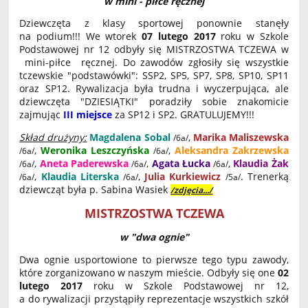
w mini - piłce ręcznej
Dziewczęta z klasy sportowej ponownie stanęły
na podium!!! We wtorek
07 lutego 2017
roku w Szkole
Podstawowej nr 12 odbyły się MISTRZOSTWA TCZEWA w
mini-piłce ręcznej. Do zawodów zgłosiły się wszystkie
tczewskie "podstawówki": SSP2, SP5, SP7, SP8, SP10, SP11
oraz SP12. Rywalizacja była trudna i wyczerpująca, ale
dziewczęta "DZIESIĄTKI" poradziły sobie znakomicie
zajmując
III miejsce
za SP12 i SP2. GRATULUJEMY!!!
Skład drużyny:
Magdalena Sobal
,
Marika Maliszewska
/6a/
,
Weronika Leszczyńska
,
Aleksandra Zakrzewska
/6a/
/6a/
,
Aneta Paderewska
,
Agata Łucka
,
Klaudia Żak
/6a/
/6a/
/6a/
,
Klaudia Literska
,
Julia Kurkiewicz
. Trenerką
/6a/
/6a/
/5a/
dziewcząt była p. Sabina Wasiek
/zdjęcia.../
MISTRZOSTWA TCZEWA
w "dwa ognie"
Dwa ognie usportowione to pierwsze tego typu zawody,
które zorganizowano w naszym mieście. Odbyły się one
02
lutego 2017
roku w Szkole Podstawowej nr 12,
a do rywalizacji przystąpiły reprezentacje wszystkich szkół