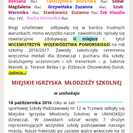
Roksana
,
Leszczyńska
Weronika
,
Sobal
/6e/
/6a/
Magdalena
,
Grzywińska Zuzanna
,
Szulc
/6a/
/4a/
Weronika
,
Stankiewicz Zuzanna
,
Żak
Klaudia
/6a/
/5b/
, rez.
Racka Weronika
/6a/
/6a/.
Biegi sztafetowe odbywały się w bardzo trudnych
warunkach, mimo wszystko nasze zawodniczki spisały się
rewelacyjnie zdobywając
II miejsce
i tytuł
WICEMISTRZYŃ WOJEWÓDZTWA POMORSKIEGO
na rok
szkolny 2016/2017. Zawody zakończyła ceremonia
wręczenia medali dla dziewcząt i pucharu dla szkoły.
Gratulujemy uczennicom i ich trenerkom – p. Sabinie
Wasiek, p. Teresie Beśka i p. Elżbiecie Olszewskiej-Duluk.
/zdjęcia.../
MIEJSKIE IGRZYSKA MŁODZIEŻY SZKOLNEJ
w unihokeju
18 października 2016
roku w sali
sportowej Szkoły Podstawowej nr 12 w Tczewie odbyły się
Miejskie Igrzyska Młodzieży Szkolnej w UNIHOKEJU
dziewcząt. W zawodach udział wzięło 7 drużyn
reprezentujących wszystkie szkoły podstawowe naszego
miasta. Nasze hokeistki po zaciętej walce wskoczyły na III