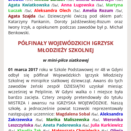
Agata Kwiatkowska
,
Anna Ługowska
,
Martyna
/3a/
/3a/
Łuczak
,
Aleksandra Olech
,
Amelia Rozum
/3a/
/3a/
/3a/,
Agata Szajda
Dziewczynki ćwiczą pod okiem pań:
/3a/.
Katarzyny Pankanin, Doroty Jażdżewskiej-Rozum oraz
Iwony Irzyk, a opiekunem podczas zawodów był p. Michał
Benkowski.
PÓŁFINAŁY WOJEWÓDZKICH IGRZYSK
MŁODZIEŻY SZKOLNEJ
w mini-piłce siatkowej
01 marca 2017
roku w Szkole Podstawowej nr 48 w Gdyni
odbył się półfinał Wojewódzkich Igrzysk Młodzieży
Szkolnej w minipiłce siatkowej dziewcząt. Awans do tych
zawodów żeński zespół DZIESIĄTKI uzyskał miesiąc
wcześniej w Pelplinie. W Gdyni walka o I miejsce była
bardzo zacięta. Cztery zespoły pretendowały do tytułu
MISTRZA i awansu na IGRZYSKA WOJEWÓDZKIE. Naszą
szkołę, a jednocześnie powiat tczewski reprezentowały
następujące uczennice:
Magdalena Sobal
,
Aleksandra
/6a/
Zakrzewska
,
Marika Maliszewska
,
Weronika
/6a/
/6a/
Leszczyńska
,
Aneta Paderewska
,
Julia Kurkiewicz
/6a/
/6a/
,
Klaudia Żak
,
Małgorzata Chmielecka
,
Oliwia
/5a/
/6a/
/6e/