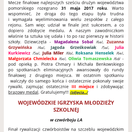
Mecze finałowe najlepszych sześciu drużyn województwa
pomorskiego rozegrano
31 maja 2017 roku
. Warto
wspomnieć, że droga do tego etapu była trudna
i wymagała wyeliminowania wielu zespołów z całego
rejonu. Sam więc udział w finale jest sukcesem, a co
dopiero zdobycie medalu. A naszym zawodniczkom
właśnie ta sztuka się udała i to po raz pierwszy w historii
szkoły. Dziewczęta -
Magadalena Sobal
,
Zuzanna
/6a/
Grzywińska
,
Jagoda Grześkowiak
,
Julia
/4a/
/5a/
Kurkiewicz
,
Julia Miler
,
Roksana Henselek
,
/5a/
/6b/
/6e/
Małgorzata Chmielecka
Oliwia Tomaszewska
-
,
/6e/
/6d/
pod opieką p. Piotra Chmary i Michała Benkowskiego
po spotkaniach eliminacyjnych awansowały do rundy
finałowej z drugiego miejsca. W ostatnim spotkaniu
walczyły do samego końca i ostatecznie pokonały swoje
rywalki, zajmując ostatecznie
III miejsce
i zdobywając
brązowy medal
. Gratulujemy!!!
/zdjęcia.../
WOJEWÓDZKIE IGRZYSKA MŁODZIEŻY
SZKOLNEJ
w czwórboju LA
Finał rywalizacji czwórboistów na szczeblu wojewódzkim