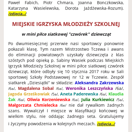
Paweł Fabich, Piotr Chmara, Joanna Bonczkowska,
Katarzyna Wasielewska, Dorota Jażdżewska-Rozum).
/zdjęcia.../
MIEJSKIE IGRZYSKA MŁODZIEŻY SZKOLNEJ
w mini piłce siatkowej "czwórek" dziewcząt
Po dwumiesięcznej przerwie nasi sportowcy ponownie
pokazali klasę. Tym razem Mistrzostwo Tczewa i awans
do eliminacji powiatowych uzyskały dziewczęta z klas
szóstych pod opieką p. Sabiny Wasiek podczas Miejskich
Igrzysk Młodzieży Szkolnej w mini piłce siatkowej czwórek
dziewcząt, które odbyły się 10 stycznia 2017 roku w Sali
sportowej Szkoły Podstawowej nr 12 w Tczewie. Zespół
siatkarek „Dziesiątki” w składzie:
Aleksandra Zakrzewska
,
Magdalena Sobal
,
Weronika Leszczyńska
/6a/,
/6a/
/6a/
Jagoda Grześkowiak
,
Aneta Paderewska
,
Klaudia
/5a/
/6a/
Żak
,
Oliwia Korzeniewska
,
Julia Kurkiewicz
,
/6a/
/6a/
/5a/
Małgorzata Chmielecka
nie dał rywalkom żadnych
/6e/
szans. Wywalczył I miejsce w klasyfikacji końcowej w
wielkim stylu, nie oddając żadnego seta. Gratulujemy
i życzymy powodzenia w kolejnych meczach.
/zdjęcia.../