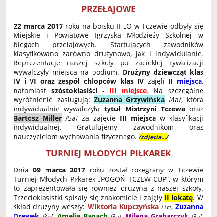
PRZEŁAJOWE
22 marca 2017
roku na boisku II LO w Tczewie odbyły się
Miejskie i Powiatowe Igrzyska Młodzieży Szkolnej w
biegach przełajowych. Startujących zawodników
klasyfikowano zarówno drużynowo, jak i indywidulanie.
Reprezentacje naszej szkoły po zaciekłej rywalizacji
wywalczyły miejsca na podium.
Drużyny dziewcząt
klas
IV i VI oraz zespół chłopców klas IV
zajęli
II miejsca
,
natomiast
szóstoklasiści
-
III miejsce
. Na szczególne
wyróżnienie zasługują:
Zuzanna Grzywińska
/4a/, która
indywidualnie wywalczyła
tytuł Mistrzyni Tczewa
oraz
Bartosz Miller
/5a/ za zajęcie
III miejsca
w klasyfikacji
indywidualnej. Gratulujemy zawodnikom oraz
nauczycielom wychowania fizycznego.
/zdjęcia.../
TURNIEJ MŁODYCH PIŁKAREK
Dnia
09 marca 2017
roku został rozegrany w Tczewie
Turniej Młodych Piłkarek „POGOŃ TCZEW CUP”, w którym
to zaprezentowała się również drużyna z naszej szkoły.
Trzecioklasistki spisały się znakomicie i zajęły
II lokatę
. W
skład drużyny weszły:
Wiktoria Kupczyńska
,
Zuzanna
/3c/
Drewek
,
Amelia Banach
,
Milena Grabarczyk
,
/3h/
/3a/
/3a/