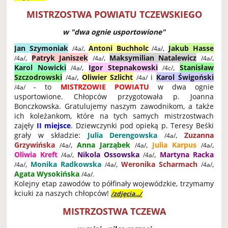
MISTRZOSTWA POWIATU TCZEWSKIEGO
w "dwa ognie usportowione"
Jan Szymoniak
,
Antoni Buchholc
,
Jakub Hasse
/4a/
/4a/
,
Patryk Janiszek
,
Maksymilian Natalewicz
,
/4a/
/4a/
/4a/
Karol Nowicki
,
Igor Stepnakowski
,
Stanisław
/4a/
/4c/
Szczodrowski
,
Oliwier Szlicht
i
Karol Świgoński
/4a/
/4a/
- to
MISTRZOWIE POWIATU
w dwa ognie
/4a/
usportowione. Chłopców przygotowała p. Joanna
Bonczkowska. Gratulujemy naszym zawodnikom, a także
ich koleżankom, które na tych samych mistrzostwach
zajęły
II miejsce
. Dziewczynki pod opieką p. Teresy Beśki
grały w składzie:
Julia Derengowska
,
Zuzanna
/4a/
Grzywińska
,
Anna Jarząbek
,
Julia Karpus
,
/4a/
/4a/
/4a/
Oliwia Kreft
,
Nikola Ossowska
,
Martyna Racka
/4a/
/4a/
,
Monika Radkowska
,
Weronika Scharmach
,
/4a/
/4a/
/4a/
Agata Wysokińska
/4a/.
Kolejny etap zawodów to półfinały wojewódzkie, trzymamy
kciuki za naszych chłopców!
/zdjęcia.../
MISTRZOSTWA TCZEWA