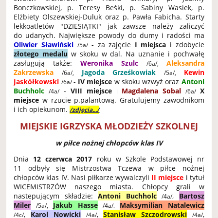
Bonczkowskiej, p. Teresy Beśki, p. Sabiny Wasiek, p.
Elżbiety Olszewskiej-Duluk oraz p. Pawła Fabicha. Starty
lekkoatletów "DZIESIĄTKI" jak zawsze należy zaliczyć
do udanych. Największe powody do dumy i radości ma
Oliwier Sławiński
- za zajęcie
I miejsca
i zdobycie
/5a/
złotego medalu
w skoku w dal. Na uznanie i pochwałę
zasługują także:
Weronika Szulc
Aleksandra
/6a/,
Zakrzewska
Jagoda Grześkowiak
Kewin
/6a/,
/5a/,
Jaskółkowski
-
IV miejsce
w skoku wzwyż oraz
Antoni
/6a/
Buchholc
-
VIII miejsce
Magdalena Sobal
X
/4a/
i
/6a/
miejsce
w rzucie p.palantową. Gratulujemy zawodnikom
i ich opiekunom.
/zdjęcia.../
MIEJSKIE IGRZYSKA MŁODZIEŻY SZKOLNEJ
w piłce nożnej chłopców klas IV
Dnia
12 czerwca 2017
roku w Szkole Podstawowej nr
11 odbyły się Mistrzostwa Tczewa w piłce nożnej
chłopców klas IV. Nasi piłkarze wywalczyli
II miejsce
i tytuł
WICEMISTRZÓW naszego miasta. Chłopcy grali w
nastepującym składzie:
Antoni Buchholc
,
Bartosz
/4a/
Miler
Jakub Hasse
,
Maksymilian Natalewicz
/5a/,
/4a/
,
Karol Nowicki
,
Stanisław Szczodrowski
,
/4c/
/4a/
/4a/