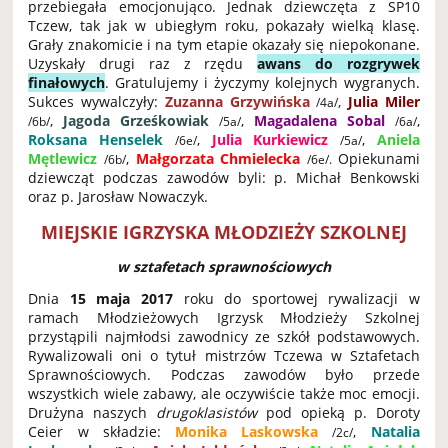
przebiegała emocjonująco. Jednak dziewczęta z SP10
Tczew, tak jak w ubiegłym roku, pokazały wielką klasę.
Grały znakomicie i na tym etapie okazały się niepokonane.
Uzyskały drugi raz z rzędu
awans do rozgrywek
finałowych
. Gratulujemy i życzymy kolejnych wygranych.
Sukces wywalczyły:
Zuzanna Grzywińska
,
Julia Miler
/4a/
,
Jagoda Grześkowiak
,
Magadalena Sobal
,
/6b/
/5a/
/6a/
Roksana Henselek
,
Julia Kurkiewicz
,
Aniela
/6e/
/5a/
Mętlewicz
,
Małgorzata Chmielecka
Opiekunami
/6b/
/6e/
.
dziewcząt podczas zawodów byli: p. Michał Benkowski
oraz p. Jarosław Nowaczyk.
MIEJSKIE IGRZYSKA MŁODZIEŻY SZKOLNEJ
w sztafetach sprawnościowych
Dnia
15 maja 2017
roku do sportowej rywalizacji w
ramach Młodzieżowych Igrzysk Młodzieży Szkolnej
przystąpili najmłodsi zawodnicy ze szkół podstawowych.
Rywalizowali oni o tytuł mistrzów Tczewa w Sztafetach
Sprawnościowych. Podczas zawodów było przede
wszystkich wiele zabawy, ale oczywiście także moc emocji.
Drużyna naszych
drugoklasistów
pod opieką p. Doroty
Ceier w składzie:
Monika Laskowska
,
Natalia
/2c/