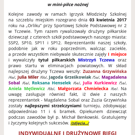
w mini-piłce nożnej
Kolejne zawody w ramach Igrzysk Młodzieży Szkolnej
na szczeblu miejskim rozegrano dnia
03 kwietnia 2017
roku na „Orliku” przy Sportowej Szkole Podstawowej nr 2
w Tczewie. Tym razem rywalizowały drużyny piłkarskie
dziewcząt z czterech szkół podstawowych naszego miasta:
SSP2, SP10, SP11 i SP12. Reprezentantki naszej szkoły,
podobnie jak w roku poprzednim, walcząc zaciekle,
a przede wszystkim niebywale skutecznie zajęły
I miejsce
i wywalczyły
tytuł piłkarskich
Mistrzyń Tczewa
oraz
prawo startu w eliminacjach powiatowych. W skład
najlepszej drużyny Tczewa weszły:
Zuzanna Grzywińska
,
Julia Miler
,
Jagoda Grześkowiak
,
Magadalena
/4a/
/6b/
/5a/
Sobal
,
Roksana Henselek
,
Julia Kurkiewicz
,
/6a/
/6e/
/5a/
Aniela Mętlewicz
,
Małgorzata Chmielecka
Na
/6b/
/6e/
.
uwagę zasługuje również fakt, iż dwie z naszych
reprezentantek - Magdalena Sobal oraz Zuzia Grzywińska
zostały
najlepszymi strzelczyniami
turnieju, zdobywając
odpowiedniao 11 i 6 bramek. Opiekunem dziewcząt
podczas zawodów był p. Michał Benkowski. Gratulujemy
i życzymy kolejnych sukcesów.
/zdjęcia.../
INDYWIDUALNE I DRUŻYNOWE BIEGI