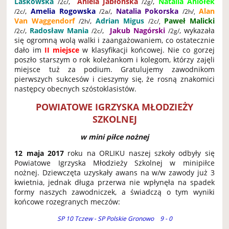
Laskowska
,
Aniela Jabłońska
,
Natalia Aniołek
/2c/
/2g/
,
Amelia Rogowska
,
Natalia Pokorska
Alan
/2c/
/2a/
/2h/,
Van Waggendorf
,
Adrian Migus
Paweł Malicki
/2h/
/2c/,
,
Radosław Mania
,
Jakub Nagórski
,
wykazała
/2c/
/2c/
/2g/
się ogromną wolą walki i zaangażowaniem, co ostatecznie
dało im
II miejsce
w klasyfikacji końcowej. Nie co gorzej
poszło starszym o rok koleżankom i kolegom, którzy zajęli
miejsce tuż za podium. Gratulujemy zawodnikom
pierwszych sukcesów i cieszymy się, że rosną znakomici
następcy obecnych szóstoklasistów.
POWIATOWE IGRZYSKA MŁODZIEŻY
SZKOLNEJ
w mini piłce nożnej
12 maja 2017
roku na ORLIKU naszej szkoły odbyły się
Powiatowe Igrzyska Młodzieży Szkolnej w minipiłce
nożnej. Dziewczęta uzyskały awans na w/w zawody już 3
kwietnia, jednak długa przerwa nie wpłynęła na spadek
formy naszych zawodniczek, a świadczą o tym wyniki
końcowe rozegranych meczów:
SP 10 Tczew - SP Polskie Gronowo 9 - 0