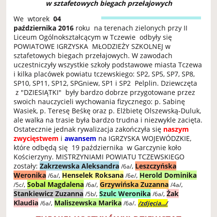
w sztafetowych biegach przełajowych
We wtorek
04
października 2016
roku na terenach zielonych przy II
Liceum Ogólnokształcącym w Tczewie odbyły się
POWIATOWE IGRZYSKA MŁODZIEŻY SZKOLNEJ w
sztafetowych biegach przełajowych. W zawodach
uczestniczyły wszystkie szkoły podstawowe miasta Tczewa
i kilka placówek powiatu tczewskiego: SP2, SP5, SP7, SP8,
SP10, SP11, SP12, SPGniew, SP1 i SP2 Pelplin. Dziewczęta
z "DZIESIĄTKI" były bardzo dobrze przygotowane przez
swoich nauczycieli wychowania fizycznego: p. Sabinę
Wasiek, p. Teresę Beśkę oraz p. Elżbietę Olszewską-Duluk,
ale walka na trasie była bardzo trudna i niezwykle zacięta.
Ostatecznie jednak rywalizacja zakończyła się
naszym
zwycięstwem
i
awansem
na IGRZYSKA WOJEWÓDZKIE,
które odbędą się 19 października w Garczynie koło
Kościerzyny. MISTRZYNIAMI POWIATU TCZEWSKIEGO
zostały:
Zakrzewska Aleksandra
,
Leszczyńska
/6a/
Weronika
,
Henselek Roksana
,
Herold Dominika
/6a/
/6e/
,
Sobal Magdalena
,
Grzywińska Zuzanna
,
/5c/
/6a/
/4a/
Stankiewicz Zuzanna
,
Szulc Weronika
,
Żak
/5b/
/6a/
Klaudia
,
Maliszewska Marika
.
/6a/
/6a/
/zdjęcia.../