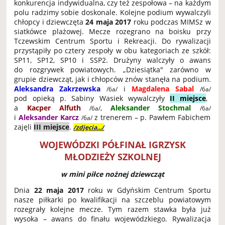
konkurencja indywidualna, czy też zespołowa – na każdym
polu radzimy sobie doskonale. Kolejne podium wywalczyli
chłopcy i dziewczęta
24 maja 2017
roku podczas MIMSz w
siatkówce plażowej. Mecze rozegrano na boisku przy
Tczewskim Centrum Sportu i Rekreacji. Do rywalizacji
przystąpiły po cztery zespoły w obu kategoriach ze szkół:
SP11, SP12, SP10 i SSP2. Drużyny walczyły o awans
do rozgrywek powiatowych. „Dziesiątka" zarówno w
grupie dziewcząt, jak i chłopców znów stanęła na podium.
Aleksandra Zakrzewska
i
Magdalena Sabal
/6a/
/6a/
pod opieką p. Sabiny Wasiek wywalczyły
II miejsce
,
a
Kacper Alfuth
,
Aleksander Stochmal
/6a/
/6a/
i
Aleksander Karcz
z trenerem – p. Pawłem Fabichem
/6a/
zajęli
III miejsce
.
/zdjęcia.../
WOJEWÓDZKI PÓŁFINAŁ IGRZYSK
MŁODZIEŻY SZKOLNEJ
w mini piłce nożnej dziewcząt
Dnia
22 maja 2017
roku w Gdyńskim Centrum Sportu
nasze piłkarki po kwalifikacji na szczeblu powiatowym
rozegrały kolejne mecze. Tym razem stawka była już
wysoka – awans do finału wojewódzkiego. Rywalizacja