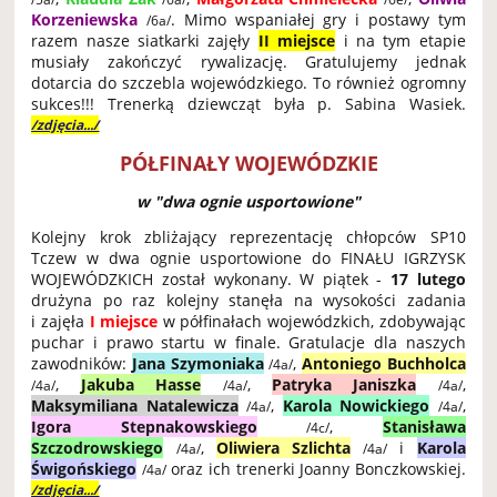
Korzeniewska
. Mimo wspaniałej gry i postawy tym
/6a/
razem nasze siatkarki zajęły
II miejsce
i na tym etapie
musiały zakończyć rywalizację. Gratulujemy jednak
dotarcia do szczebla wojewódzkiego. To również ogromny
sukces!!! Trenerką dziewcząt była p. Sabina Wasiek.
/zdjęcia.../
PÓŁFINAŁY WOJEWÓDZKIE
w "dwa ognie usportowione"
Kolejny krok zbliżający reprezentację chłopców SP10
Tczew w dwa ognie usportowione do FINAŁU IGRZYSK
WOJEWÓDZKICH został wykonany. W piątek -
17 lutego
drużyna po raz kolejny stanęła na wysokości zadania
i zajęła
I miejsce
w półfinałach wojewódzkich, zdobywając
puchar i prawo startu w finale. Gratulacje dla naszych
zawodników:
Jana Szymoniaka
,
Antoniego Buchholca
/4a/
,
Jakuba Hasse
,
Patryka Janiszka
,
/4a/
/4a/
/4a/
Maksymiliana Natalewicza
,
Karola Nowickiego
,
/4a/
/4a/
Igora Stepnakowskiego
,
Stanisława
/4c/
Szczodrowskiego
,
Oliwiera Szlichta
i
Karola
/4a/
/4a/
Świgońskiego
oraz ich trenerki Joanny Bonczkowskiej.
/4a/
/zdjęcia.../