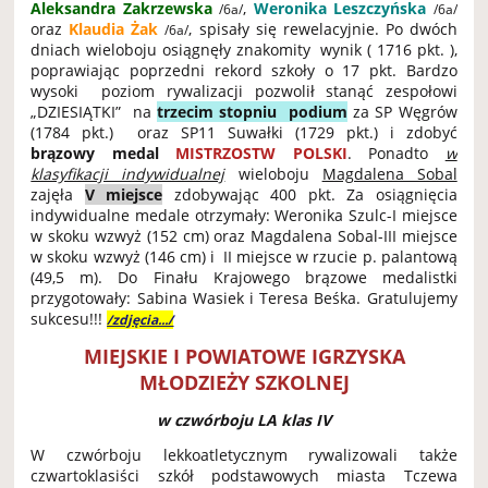
Aleksandra Zakrzewska
,
Weronika Leszczyńska
/6a/
/6a/
oraz
Klaudia Żak
, spisały się rewelacyjnie. Po dwóch
/6a/
dniach wieloboju osiągnęły znakomity wynik ( 1716 pkt. ),
poprawiając poprzedni rekord szkoły o 17 pkt. Bardzo
wysoki poziom rywalizacji pozwolił stanąć zespołowi
„DZIESIĄTKI” na
trzecim stopniu podium
za SP Węgrów
(1784 pkt.) oraz SP11 Suwałki (1729 pkt.) i zdobyć
brązowy medal
MISTRZOSTW POLSKI
. Ponadto
w
klasyfikacji indywidualnej
wieloboju
Magdalena Sobal
zajęła
V miejsce
zdobywając 400 pkt. Za osiągnięcia
indywidualne medale otrzymały: Weronika Szulc-I miejsce
w skoku wzwyż (152 cm) oraz Magdalena Sobal-III miejsce
w skoku wzwyż (146 cm) i II miejsce w rzucie p. palantową
(49,5 m). Do Finału Krajowego brązowe medalistki
przygotowały: Sabina Wasiek i Teresa Beśka. Gratulujemy
sukcesu!!!
/zdjęcia.../
MIEJSKIE I POWIATOWE IGRZYSKA
MŁODZIEŻY SZKOLNEJ
w czwórboju LA klas IV
W czwórboju lekkoatletycznym rywalizowali także
czwartoklasiści szkół podstawowych miasta Tczewa