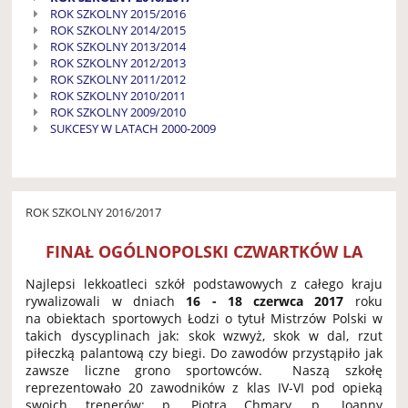
ROK SZKOLNY 2015/2016
ROK SZKOLNY 2014/2015
ROK SZKOLNY 2013/2014
ROK SZKOLNY 2012/2013
ROK SZKOLNY 2011/2012
ROK SZKOLNY 2010/2011
ROK SZKOLNY 2009/2010
SUKCESY W LATACH 2000-2009
ROK SZKOLNY 2016/2017
FINAŁ OGÓLNOPOLSKI CZWARTKÓW LA
Najlepsi lekkoatleci szkół podstawowych z całego kraju
rywalizowali w dniach
16 - 18 czerwca 2017
roku
na obiektach sportowych Łodzi o tytuł Mistrzów Polski w
takich dyscyplinach jak: skok wzwyż, skok w dal, rzut
piłeczką palantową czy biegi. Do zawodów przystąpiło jak
zawsze liczne grono sportowców. Naszą szkołę
reprezentowało 20 zawodników z klas IV-VI pod opieką
swoich trenerów: p. Piotra Chmary, p. Joanny