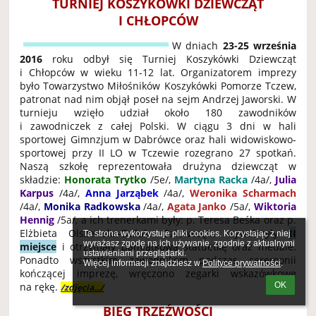
TURNIEJ KOSZYKÓWKI DZIEWCZĄT
I CHŁOPCÓW
W dniach
23-25 września
2016
roku odbył się Turniej Koszykówki Dziewcząt
i Chłopców w wieku 11-12 lat. Organizatorem imprezy
było Towarzystwo Miłośników Koszykówki Pomorze Tczew,
patronat nad nim objął poseł na sejm Andrzej Jaworski. W
turnieju wzięło udział około 180 zawodników
i zawodniczek z całej Polski. W ciągu 3 dni w hali
sportowej Gimnzjum w Dabrówce oraz hali widowiskowo-
sportowej przy II LO w Tczewie rozegrano 27 spotkań.
Naszą szkołę reprezentowała drużyna dziewcząt w
składzie:
Honorata Trytko
/5e/,
Martyna Racka
/4a/,
Julia
Karpus
/4a/,
Anna Jarząbek
/4a/,
Weronika Scharmach
/4a/,
Monika Radkowska
/4a/,
Agata Janko
/5a/,
Wiktoria
Hennig
/5a/, a ich trenerkami były: p. Teresa Beśka oraz p.
Elżbieta Olszewska-Duluk. Dziewczęta wywalczyły
II
Ta strona wykorzystuje pliki cookies. Korzystając z niej 
wyrażasz zgodę na ich używanie, zgodnie z aktualnymi 
miejsce
i otrzymały pamiątkową statuetkę oraz medale.
ustawieniami przeglądarki.

Ponadto wszystkim zawodnikom podczas ceremonii
Więcej informacji znajdziesz w 
Polityce prywatności
.
kończącej imprezę, wręczono zegarki wskazówkowe
na rękę.
OK
/zdjęcia.../
BIEG TRZEŹWOŚCI