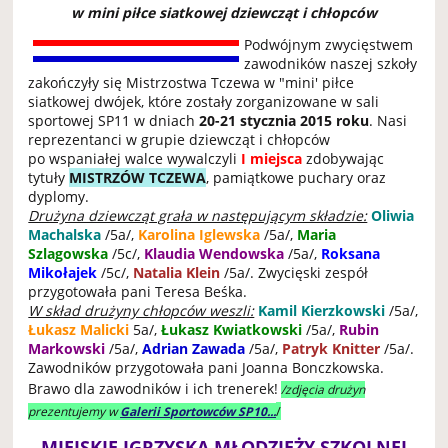
w mini piłce siatkowej dziewcząt i chłopców
Podwójnym zwycięstwem
zawodników naszej szkoły
zakończyły się Mistrzostwa Tczewa w "mini' piłce
siatkowej dwójek, które zostały zorganizowane w sali
sportowej SP11 w dniach
20-21 stycznia 2015 roku
. Nasi
reprezentanci w grupie dziewcząt i chłopców
po wspaniałej walce wywalczyli
I miejsca
zdobywając
tytuły
MISTRZÓW TCZEWA
, pamiątkowe puchary oraz
dyplomy.
Drużyna dziewcząt grała w następującym składzie:
Oliwia
Machalska
/5a/,
Karolina Iglewska
/5a/,
Maria
Szlagowska
/5c/,
Klaudia Wendowska
/5a/,
Roksana
Mikołajek
/5c/,
Natalia Klein
/5a/. Zwycięski zespół
przygotowała pani Teresa Beśka.
W skład drużyny chłopców weszli:
Kamil Kierzkowski
/5a/,
Łukasz Malicki
5a/,
Łukasz Kwiatkowski
/5a/,
Rubin
Markowski
/5a/,
Adrian Zawada
/5a/,
Patryk Knitter
/5a/.
Zawodników przygotowała pani Joanna Bonczkowska.
Brawo dla zawodników i ich trenerek!
/zdjęcia drużyn
/
prezentujemy w
Galerii Sportowców SP10...
MIEJSKIE IGRZYSKA MŁODZIEŻY SZKOLNEJ