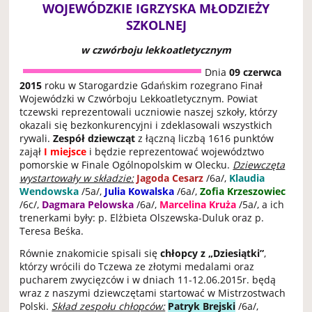
WOJEWÓDZKIE IGRZYSKA MŁODZIEŻY
SZKOLNEJ
w czwórboju lekkoatletycznym
Dnia
09 czerwca
2015
roku w Starogardzie Gdańskim rozegrano Finał
Wojewódzki w Czwórboju Lekkoatletycznym. Powiat
tczewski reprezentowali uczniowie naszej szkoły, którzy
okazali się bezkonkurencyjni i zdeklasowali wszystkich
rywali.
Zespół dziewcząt
z łączną liczbą 1616 punktów
zajął
I miejsce
i będzie reprezentować województwo
pomorskie w Finale Ogólnopolskim w Olecku.
Dziewczęta
wystartowały w składzie:
Jagoda Cesarz
/6a/,
Klaudia
Wendowska
/5a/,
Julia Kowalska
/6a/,
Zofia Krzeszowiec
/6c/,
Dagmara Pelowska
/6a/,
Marcelina Kruża
/5a/, a ich
trenerkami były: p. Elżbieta Olszewska-Duluk oraz p.
Teresa Beśka.
Równie znakomicie spisali się
chłopcy z „Dziesiątki”
,
którzy wrócili do Tczewa ze złotymi medalami oraz
pucharem zwycięzców i w dniach 11-12.06.2015r. będą
wraz z naszymi dziewczętami startować w Mistrzostwach
Polski.
Skład zespołu chłopców:
Patryk Brejski
/6a/,