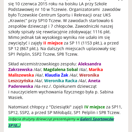
się 10 czerwca 2015 roku na boisku LA przy Szkole
Podstawowej nr 10 w Tczewie. Organizatorami zawodów
było Tczewskie Centrum Sportu i Rekreacji oraz UKS
„Krawiec” przy SP10 Tczew. W zawodach startowało 6
zespołów dziewcząt i 7 chłopców. Zawodniczki naszej
szkoły spisały się rewelacyjnie zdobywając 1116 pkt.
Mimo jednak tak wysokiego wyniku nie udało im się
zwyciężyć i zajęły
II miejsce
za SP 11 (1153 pkt.), a przed
SP 12 (867 pkt.). Na dalszych miejscach uplasowały się:
SP1 Pelplin, SSP2 Tczew, SP8 Tczew.
Skład wicemistrzowskiego zespołu:
Aleksandra
Zakrzewska
/4a/,
Magdalena Sobal
/4a/,
Marika
Maliszewska
/4a/,
Klaudia Żak
/4a/,
Weronika
Leszczyńska
/4a/,
Weronika Racka
/4a/,
Aneta
Paderewska
/4a-rez./. Opiekunem dziewcząt
i nauczycielem wychowania fizycznego była p. Sabina
Wasiek.
Natomiast chłopcy z "Dziesiątki" zajęli
IV miejsce
za SP11,
SP12, SSP2, a przed SP Miłobądz, SP1 Pelplin i SP8 Tczew.
/zdjęcia drużyny dziewcząt prezentujemy w
Galerii Sportowców
/
SP10...