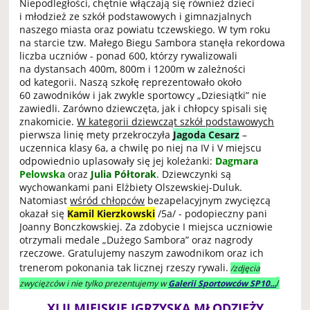
Niepodległości, chętnie włączają się również dzieci
i młodzież ze szkół podstawowych i gimnazjalnych
naszego miasta oraz powiatu tczewskiego. W tym roku
na starcie tzw. Małego Biegu Sambora stanęła rekordowa
liczba uczniów - ponad 600, którzy rywalizowali
na dystansach 400m, 800m i 1200m w zależności
od kategorii. Naszą szkołę reprezentowało około
60 zawodników i jak zwykle sportowcy „Dziesiątki” nie
zawiedli. Zarówno dziewczęta, jak i chłopcy spisali się
znakomicie.
W kategorii dziewcząt szkół podstawowych
pierwsza linię mety przekroczyła
Jagoda Cesarz
–
uczennica klasy 6a, a chwilę po niej na IV i V miejscu
odpowiednio uplasowały się jej koleżanki:
Dagmara
Pelowska
oraz
Julia Półtorak
. Dziewczynki są
wychowankami pani Elżbiety Olszewskiej-Duluk.
Natomiast
wśród chłopców
bezapelacyjnym zwycięzcą
okazał się
Kamil Kierzkowski
/5a/ - podopieczny pani
Joanny Bonczkowskiej. Za zdobycie I miejsca uczniowie
otrzymali medale „Dużego Sambora” oraz nagrody
rzeczowe. Gratulujemy naszym zawodnikom oraz ich
trenerom pokonania tak licznej rzeszy rywali.
/zdjęcia
/
zwycięzców i nie tylko prezentujemy w
Galerii Sportowców SP10...
XLII MIEJSKIE IGRZYSKA MŁODZIEŻY