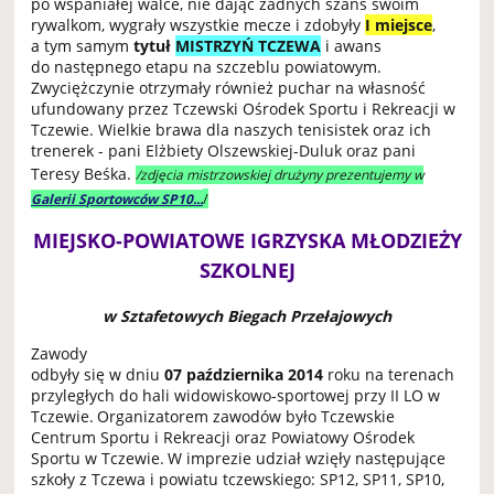
po wspaniałej walce, nie dając żadnych szans swoim
rywalkom, wygrały wszystkie mecze i zdobyły
I miejsce
,
a tym samym
tytuł
MISTRZYŃ TCZEWA
i awans
do następnego etapu na szczeblu powiatowym.
Zwyciężczynie otrzymały również puchar na własność
ufundowany przez Tczewski Ośrodek Sportu i Rekreacji w
Tczewie. Wielkie brawa dla naszych tenisistek oraz ich
trenerek - pani Elżbiety Olszewskiej-Duluk oraz pani
Teresy Beśka.
/zdjęcia mistrzowskiej drużyny prezentujemy w
/
Galerii Sportowców SP10...
MIEJSKO-POWIATOWE IGRZYSKA MŁODZIEŻY
SZKOLNEJ
w Sztafetowych Biegach Przełajowych
Zawody
odbyły się w dniu
07 października 2014
roku na terenach
przyległych do hali widowiskowo-sportowej przy II LO w
Tczewie.
Organizatorem zawodów było Tczewskie
Centrum Sportu i Rekreacji oraz Powiatowy Ośrodek
Sportu w Tczewie.
W imprezie udział wzięły następujące
szkoły z Tczewa i powiatu tczewskiego: SP12, SP11, SP10,