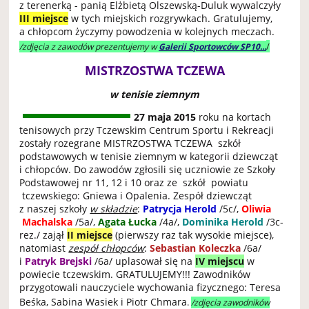
z terenerką - panią Elżbietą Olszewską-Duluk wywalczyły
III miejsce
w tych miejskich rozgrywkach. Gratulujemy,
a chłopcom życzymy powodzenia w kolejnych meczach.
/
/zdjęcia z zawodów prezentujemy w
Galerii Sportowców SP10...
MISTRZOSTWA TCZEWA
w tenisie ziemnym
27 maja 2015
roku na kortach
tenisowych przy Tczewskim Centrum Sportu i Rekreacji
zostały rozegrane MISTRZOSTWA TCZEWA szkół
podstawowych w tenisie ziemnym w kategorii dziewcząt
i chłopców. Do zawodów zgłosili się uczniowie ze Szkoły
Podstawowej nr 11, 12 i 10 oraz ze szkół powiatu
tczewskiego: Gniewa i Opalenia. Zespół dziewcząt
z naszej szkoły
w składzie
:
Patrycja Herold
/5c/,
Oliwia
Machalska
/5a/,
Agata Łucka
/4a/,
Dominika Herold
/3c-
rez./ zajął
II miejsce
(pierwszy raz tak wysokie miejsce),
natomiast
zespół chłopców
:
Sebastian Koleczka
/6a/
i
Patryk Brejski
/6a/ uplasował się na
IV miejscu
w
powiecie tczewskim. GRATULUJEMY!!! Zawodników
przygotowali nauczyciele wychowania fizycznego: Teresa
Beśka, Sabina Wasiek i Piotr Chmara
.
/zdjęcia zawodników