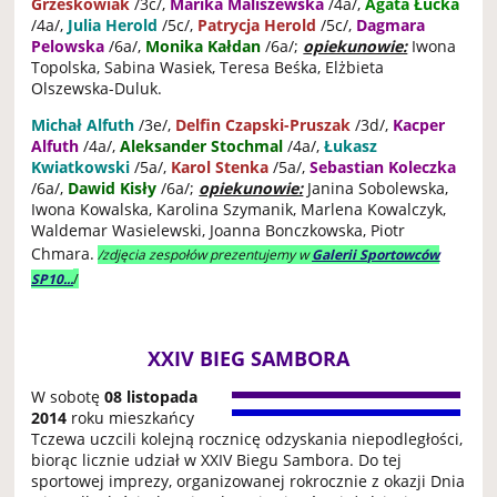
Grześkowiak
/3c/,
Marika Maliszewska
/4a/,
Agata Łucka
/4a/,
Julia Herold
/5c/,
Patrycja Herold
/5c/,
Dagmara
Pelowska
/6a/,
Monika Kałdan
/6a/;
opiekunowie:
Iwona
Topolska, Sabina Wasiek, Teresa Beśka, Elżbieta
Olszewska-Duluk.
Michał Alfuth
/3e/,
Delfin Czapski-Pruszak
/3d/,
Kacper
Alfuth
/4a/,
Aleksander Stochmal
/4a/,
Łukasz
Kwiatkowski
/5a/,
Karol Stenka
/5a/,
Sebastian Koleczka
/6a/,
Dawid Kisły
/6a/;
opiekunowie:
Janina Sobolewska,
Iwona Kowalska, Karolina Szymanik, Marlena Kowalczyk,
Waldemar Wasielewski, Joanna Bonczkowska, Piotr
Chmara.
/zdjęcia zespołów prezentujemy w
Galerii Sportowców
/
SP10...
XXIV BIEG SAMBORA
W sobotę
08 listopada
2014
roku mieszkańcy
Tczewa uczcili kolejną rocznicę odzyskania niepodległości,
biorąc licznie udział w XXIV Biegu Sambora. Do tej
sportowej imprezy, organizowanej rokrocznie z okazji Dnia