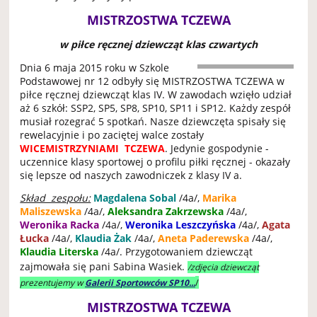
MISTRZOSTWA TCZEWA
w piłce ręcznej dziewcząt klas czwartych
Dnia 6 maja 2015 roku w Szkole
Podstawowej nr 12 odbyły się MISTRZOSTWA TCZEWA w
piłce ręcznej dziewcząt klas IV. W zawodach wzięło udział
aż 6 szkół: SSP2, SP5, SP8, SP10, SP11 i SP12. Każdy zespół
musiał rozegrać 5 spotkań. Nasze dziewczęta spisały się
rewelacyjnie i po zaciętej walce zostały
WICEMISTRZYNIAMI TCZEWA
. Jedynie gospodynie -
uczennice klasy sportowej o profilu piłki ręcznej - okazały
się lepsze od naszych zawodniczek z klasy IV a.
Skład zespołu:
Magdalena Sobal
/4a/,
Marika
Maliszewska
/4a/,
Aleksandra Zakrzewska
/4a/,
Weronika Racka
/4a/,
Weronika Leszczyńska
/4a/,
Agata
Łucka
/4a/,
Klaudia Żak
/4a/,
Aneta Paderewska
/4a/,
Klaudia Literska
/4a/. Przygotowaniem dziewcząt
zajmowała się pani Sabina Wasiek.
/zdjęcia dziewcząt
/
prezentujemy w
Galerii Sportowców SP10...
MISTRZOSTWA TCZEWA