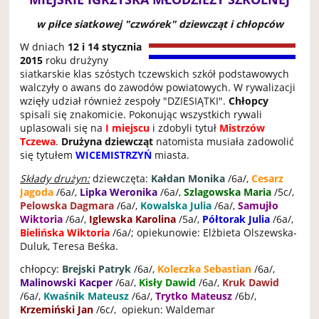
w piłce siatkowej "czwórek" dziewcząt i chłopców
W dniach
12 i 14 stycznia
2015
roku drużyny
siatkarskie klas szóstych tczewskich szkół podstawowych
walczyły o awans do zawodów powiatowych. W rywalizacji
wzięły udział również zespoły "DZIESIĄTKI".
Chłopcy
spisali się znakomicie. Pokonując wszystkich rywali
uplasowali się na
I miejscu
i zdobyli tytuł
Mistrzów
Tczewa
.
Drużyna dziewcząt
natomista musiała zadowolić
się tytułem
WICEMISTRZYŃ
miasta.
Składy drużyn:
dziewczęta:
Kałdan Monika
/6a/,
Cesarz
Jagoda
/6a/,
Lipka Weronika
/6a/,
Szlagowska Maria
/5c/,
Pelowska Dagmara
/6a/,
Kowalska Julia
/6a/,
Samujło
Wiktoria
/6a/,
Iglewska Karolina
/5a/,
Półtorak Julia
/6a/,
Bielińska Wiktoria
/6a/; opiekunowie: Elżbieta Olszewska-
Duluk, Teresa Beśka.
chłopcy:
Brejski Patryk
/6a/,
Koleczka Sebastian
/6a/,
Malinowski Kacper
/6a/,
Kisły Dawid
/6a/,
Kruk Dawid
/6a/,
Kwaśnik Mateusz
/6a/,
Trytko Mateusz
/6b/,
Krzemiński Jan
/6c/, opiekun: Waldemar