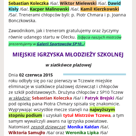
Sebastian Koleczka
/6a/,
Wiktor Mielewski
/6a/,
Dawid
Kisły
/6a/,
Kacper Malinowski
/6a/,
Kamil Kierzkowski
/5a/. Trenerami chłopców byli: p. Piotr Chmara i p. Joanna
Bonczkowska.
Zawodnikom, jak i trenerom gratulujemy oraz życzymy
równie udanego startu w Olecku.
/zdjęcia naszych mistrzów
/
prezentujemy w
Galerii Sportowców SP10...
MIEJSKIE IGRZYSKA MŁODZIEŻY SZKOLNEJ
w siatkówce plażowej
Dnia
02 czerwca 2015
roku odbyły się po raz pierwszy w Tczewie miejskie
eliminacje w siatkówce plażowej dziewcząt i chłopców
ze szkół podstawowych. Drużyna chłopców z SP10 Tczew
w składzie:
Sebastian Koleczka
/6a/ i
Patryk Brejski
/6a/
pod opieką pana Piotra Chmary spisała się znakomicie.
Wygrywając wszystkie mecze stanęli na
najwyższym
stopniu podium
i uzyskali
tytuł Mistrzów Tczewa
, a tym
samym wywalczyli awans na igrzyska powiatowe.
Natomiast
zespół dziewcząt
:
Monika Kałdan
/6a/,
Wiktoria Samujło
/6a/ oraz
Weronika Lipka
/6a/