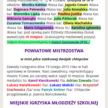
Szkoły Podstawowej nr 12 w Tczewie.
Drużyna SP10
w
składzie:
Monika Kałdan
/klasa 6a/,
Jagoda Cesarz
/klasa
6a/,
Dagmara Pelowska
/klasa 6a/,
Julia Kowalska
/klasa
6a/,
Weronika Lipka
/klasa 6a/,
Paulina Justka
/klasa 6a/,
Wiktoria Samujło
/klasa 6a/,
Julia Półtorak
/klasa 6a/,
Zuzanna Tomaszewska
/klasa 6a/,
Oliwia Machalska
/klasa 5a/,
Maria Szlagowska
/klasa 5c/,
Karolina Iglewska
/klasa 5a/, pod opieką pani Elżbiety Olszewskiej-Duluk
wywalczyła
III miejsce
. Gratulujemy medalowej pozycji.
/
/zdjęcie drużyny prezentujemy w
Galerii Sportowców SP10...
POWIATOWE MISTRZOSTWA
w mini piłce siatkowej dwójek chłopców
Zawody rozegrano dnia 19 lutego 2015 roku w hali
sportowej w Gniewie. Nasi zawodnicy, reprezentujący
miasto Tczew, po zaciętej walce zajęli III miejsce. Brązowi
medaliści to:
Kamil Kierzkowski
/5a,
Adrian Zawada
/5a/,
Łukasz Kwiatkowski
/5a/,
Łukasz Malicki
/5a/,
Krzysztof
Stachowicz
/5a/ oraz
Patryk Knitter
/5a/. Chłopców
przygotowała p. Joanna Bonczkowska.
MIEJSKIE IGRZYSKA MŁODZIEŻY SZKOLNEJ