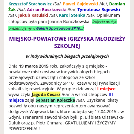
Krzysztof Stachowicz
/5a/,
Paweł Gajdowski
/4e/,
Damian
Żak
/5a/,
Adrian Ruszkowski
/5a/,
Tymoteusz Rojewski
/5a/,
Jakub Katulski
/5a/
Karol Stenka
/5a/. Opiekunem
,
chłopców była pani Joanna Bonczkowska.
/zdjęcia drużyn
/
prezentujemy w
Galerii Sportowców SP10...
MIEJSKO-POWIATOWE IGRZYSKA MŁODZIEŻY
SZKOLNEJ
w indywidualnych biegach przełajowych
Dnia
19 marca 2015
roku zakończyły się miejsko -
powiatowe mistrzostwa w indywidualnych biegach
przełajowych dziewcząt i chłopców ze szkół
podstawowych. Zawodnicy SP 10 Tczew w tej rywalizacji
spisali się rewelacyjnie. W grupie dziewcząt
I miejsce
wywalczyła
Jagoda Cesarz
/6a/, a wśród chłopców
III
miejsce
zajął
Sebastian Koleczka
/6a/. Uzyskane lokaty
pozwoliły obu naszym reprezentantom awansować
do Igrzysk Wojewódzkich, które odbędą się 17.04.2015r. w
Gdyni. Trenerami zawodników byli: p. Elżbieta Olszewska-
Duluk oraz p. Piotr Chmara. GRATULUJEMY i ŻYCZYMY
POWODZENIA!!!