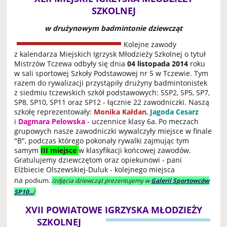
SZKOLNEJ
w drużynowym badmintonie dziewcząt
Kolejne zawody
z kalendarza Miejskich Igrzysk Młodzieży Szkolnej o tytuł
Mistrzów Tczewa odbyły się dnia
04 listopada 2014
roku
w sali sportowej Szkoły Podstawowej nr 5 w Tczewie. Tym
razem do rywalizacji przystąpiły drużyny badmintonistek
z siedmiu tczewskich szkół podstawowych: SSP2, SP5, SP7,
SP8, SP10, SP11 oraz SP12 - łącznie 22 zawodniczki. Naszą
szkołę reprezentowały:
Monika Kałdan
,
Jagoda Cesarz
i
Dagmara Pelowska
- uczennice klasy 6a.
Po meczach
grupowych nasze zawodniczki wywalczyły miejsce w finale
"B", podczas którego pokonały rywalki zajmując tym
samym
III miejsce
w klasyfikacji końcowej zawodów
.
Gratulujemy dziewczętom oraz opiekunowi - pani
Elżbiecie Olszewskiej-Duluk - kolejnego miejsca
na
podium.
/zdjęcia dziewcząt prezentujemy w
Galerii Sportowców
/
SP10...
XVII POWIATOWE IGRZYSKA MŁODZIEŻY
SZKOLNEJ