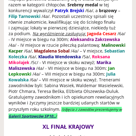
razem w kategorii chłopców.
Srebrny medal
w tej
konkurencji wywalczył
Patryk Brejski
/6a/, a
brązowy
–
Filip Tarnowski
/4a/. Pozostali uczestnicy spisali się
równie znakomicie, kwalifikując się do ścisłego finału
i zajmując lokaty w pierwszej dziesiątce, niekiedy tuż
za podium.
Na wyróżnienie zasługują:
Jagoda Cesarz
/6a/
- IV miejsce w biegu na 300m;
Aleksandra Zakrzewska
/4a/ - IV miejsce w rzucie piłeczką palantową;
Malinowski
Kacper
/6a/,
Magdalena Sobal
/4a/ – V miejsce,
Sebastian
Koleczka
/6a/,
Klaudia Wendowska
/5a/,
Roksana
Mikołajek
/5c/ - VI miejsce w skoku wzwyż;
Marika
Maliszewska
/4a/ - VII miejsce w biegu na 300m;
Jan
Łepkowski
/4a/ – VIII miejsce w biegu na 300m;
Julia
Kowalska
/6a/ – VIII miejsce w skoku wzwyż. Trenerami
zawodników byli: Sabina Wasiek, Waldemar Wasielewski,
Piotr Chmara, Teresa Beśka, Elżbieta Olszewska-Duluk.
Gratulujemy zawodnikom i ich opiekunom rewelacyjnych
wyników i życzymy jeszcze bardziej udanych startów w
przyszłym roku szkolnym.
/zdjęcia z zawodów prezentujemy w
/
Galerii Sportowców SP10...
XL FINAŁ KRAJOWY