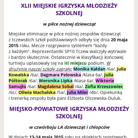
XLII MIEJSKIE IGRZYSKA MŁODZIEŻY
SZKOLNEJ
w piłce nożnej dziewcząt
Miejskie eliminacje w piłce nożnej zespołów dziewcząt
z tczewskich szkół podstawowych odbyły się dnia
20 maja
2015
roku. Mecze rozgrywano systemem "każdy
z każdym". Reprezentantki SP10 Tczew walczyły wytrwale
i bardzo skutecznie. Ostatecznie w klasyfikacji końcowej
turnieju uplasowały się na
III miejscu
podium.
W
drużynie naszej szkoły zagrały:
Monika Kałdan
/6a/,
Julia
Kowalska
/6a/,
Dagmara Pelowska
/klasa 6a/,
Julia
Półtorak
/6a/,
Weronika Lipka
/klasa 6a/,
Wiktoria
Samujło
/6a/,
Magdalena Sobal
/4a/,
Zofia Krzeszowiec
/6c/,
Oliwia Machalska
/5a/,
Julia Miler
/4b/. Opiekunką
i trenerką zespołu była pani Elżbieta Olszewska-Duluk.
MIEJSKO-POWIATOWE IGRZYSKA MŁODZIEŻY
SZKOLNEJ
w czwórboju LA dziewcząt i chłopców
W dniach
13-14 maja 2015
roku na obiektach sportowych