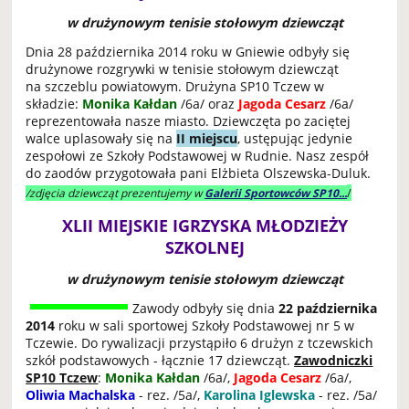
w drużynowym tenisie stołowym dziewcząt
Dnia 28 października 2014 roku w Gniewie odbyły się
drużynowe rozgrywki w tenisie stołowym dziewcząt
na szczeblu powiatowym. Drużyna SP10 Tczew w
składzie:
Monika Kałdan
/6a/ oraz
Jagoda Cesarz
/6a/
reprezentowała nasze miasto. Dziewczęta po zaciętej
walce uplasowały się na
II miejscu
, ustępując jedynie
zespołowi ze Szkoły Podstawowej w Rudnie. Nasz zespół
do zaodów przygotowała pani Elżbieta Olszewska-Duluk.
/
/zdjęcia dziewcząt prezentujemy w
Galerii Sportowców SP10...
XLII MIEJSKIE IGRZYSKA MŁODZIEŻY
SZKOLNEJ
w drużynowym tenisie stołowym dziewcząt
Zawody odbyły się dnia
22 października
2014
roku w sali sportowej Szkoły Podstawowej nr 5 w
Tczewie. Do rywalizacji przystąpiło 6 drużyn z tczewskich
szkół podstawowych - łącznie 17 dziewcząt.
Zawodniczki
SP10 Tczew
:
Monika Kałdan
/6a/,
Jagoda Cesarz
/6a/,
Oliwia Machalska
- rez. /5a/,
Karolina Iglewska
- rez. /5a/