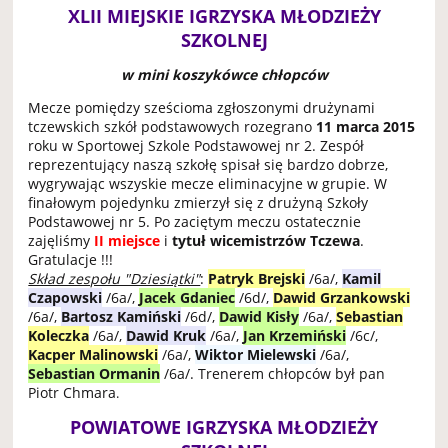
XLII MIEJSKIE IGRZYSKA MŁODZIEŻY
SZKOLNEJ
w mini koszykówce chłopców
Mecze pomiędzy sześcioma zgłoszonymi drużynami
tczewskich szkół podstawowych rozegrano
11 marca 2015
roku w Sportowej Szkole Podstawowej nr 2. Zespół
reprezentujący naszą szkołę spisał się bardzo dobrze,
wygrywając wszyskie mecze eliminacyjne w grupie. W
finałowym pojedynku zmierzył się z drużyną Szkoły
Podstawowej nr 5. Po zaciętym meczu ostatecznie
zajęliśmy
II miejsce
i
tytuł
wicemistrzów Tczewa
.
Gratulacje !!!
Skład zespołu "Dziesiątki"
:
Patryk Brejski
/6a/,
Kamil
Czapowski
/6a/,
Jacek Gdaniec
/6d/,
Dawid Grzankowski
/6a/,
Bartosz Kamiński
/6d/,
Dawid Kisły
/6a/,
Sebastian
Koleczka
/6a/,
Dawid Kruk
/6a/,
Jan Krzemiński
/6c/,
Kacper Malinowski
/6a/,
Wiktor Mielewski
/6a/,
Sebastian Ormanin
/6a/. Trenerem chłopców był pan
Piotr Chmara
.
POWIATOWE IGRZYSKA MŁODZIEŻY