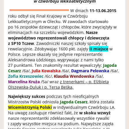
w czwórboju lekkoatletycznym
W dniach
11-13.06.2015
roku odbył się Finał Krajowy w Czwórboju
Lekkoatletycznym w Olecku. W zawodach startowało
po 16 zespołów dziewcząt i chłopców, które zwyciężyły w
eliminacjach na szczeblu wojewódzkim.
Nasze
województwo reprezentowali chłopcy i dziewczęta
z SP10 Tczew
. Zawodniczki naszej szkoły spisały się
rewelacyjnie. Zdobywając 1600 pkt. zajęły
II miejsce
w
Polsce. Lepsze okazały się jedynie reprezentantki
Aleksandrowa Łódzkiego, wygrywając z nami tylko
27 punktami. Ten znakomity rezultat wywalczyły:
Jagoda
Cesarz
/6a/,
Julia Kowalska
/6a/,
Dagmara Pelowska
/6a/,
Zofia Krzeszowiec
/6c/,
Klaudia Wendowska
/5a/,
Marcelina Kruża
/5a/ wraz
z trenerkami – p. Elżbietą
Olszewską-Duluk i p. Tersą Beśką.
Największy sukces
podczas tych nieoficjalnych
Mistrzostw Polski odniosła
Jagoda Cesarz
, która została
Wicemistrzynią Polski
w indywidualnym Czwórboju LA.
Na uwagę zasługuje również fakt, że
w skoku wzwyż
nasze reprezentantki zdeklasowały wszystkie rywalki
i zajęły wszystkie miejsca na podium. Najwyższe zajęła