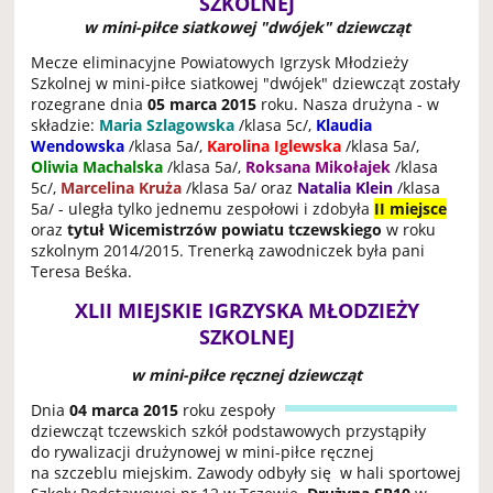
SZKOLNEJ
w mini-piłce siatkowej "dwójek" dziewcząt
Mecze eliminacyjne Powiatowych Igrzysk Młodzieży
Szkolnej w mini-piłce siatkowej "dwójek" dziewcząt zostały
rozegrane dnia
05 marca 2015
roku. Nasza drużyna - w
składzie:
Maria Szlagowska
/klasa 5c/,
Klaudia
Wendowska
/klasa 5a/,
Karolina Iglewska
/klasa 5a/,
Oliwia Machalska
/klasa 5a/,
Roksana Mikołajek
/klasa
5c/,
Marcelina Kruża
/klasa 5a/ oraz
Natalia Klein
/klasa
5a/ - uległa tylko jednemu zespołowi i zdobyła
II miejsce
oraz
tytuł Wicemistrzów powiatu tczewskiego
w roku
szkolnym 2014/2015. Trenerką zawodniczek była pani
Teresa Beśka.
XLII MIEJSKIE IGRZYSKA MŁODZIEŻY
SZKOLNEJ
w mini-piłce ręcznej dziewcząt
Dnia
04 marca 2015
roku zespoły
dziewcząt tczewskich szkół podstawowych przystąpiły
do rywalizacji drużynowej w mini-piłce ręcznej
na szczeblu miejskim. Zawody odbyły się w hali sportowej