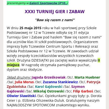
/
prezentujemy w
Galerii Sportowców SP10...
XXXI TURNIEJ GIER I ZABAW
"Baw się razem z nami"
W dniu
25 maja 2015
roku w hali sportowej przy Szkole
Podstawowej nr 12 w Tczewie odbyła się 31 edycja
Turnieju Gier i Zabaw pod hasłem "Baw się razem z nami"
dla uczniów klas III szkół podstawowych. Organizatorem
imprezy było Tczewskie Centrum Sportu i Rekreacji oraz
Szkoła Podstawowa nr 12 w Tczewie. W zawodach udział
wzięły zespoły tczecioklasistów wszystkich tczewskich
szkół. Drużyna DZIESIĄTKI po zaciętej walce wywalczyła
II
miejsce
. W nagrodę otrzymała pamiątkowy puchar,
dyplom oraz słodycze.
Skład drużyny:
Jagoda Grześkowiak
/3c/,
Marta Huebner
/3a/,
Julia Morus
/3e/,
Zuzanna Stankiewicz
/3c/,
Patrycja
Zgubieńska
/3a/,
Karol Gajdowski
/3a/,
Szymon
Gajdowski
/3a/,
Mikołaj Ostrowski
/3c/,
Filip Garboś
/3e/,
Oliwier Sławiński
/3a/
.
Opiekunkami grupy były: p. Dorota
Ceier i p. Elżbieta Olszewska-Duluk. Gratulujemy naszym
NAJMŁODSZYM SPOTOWCOM znakomitego wyniku.