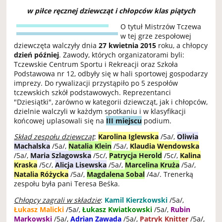
w piłce ręcznej dziewcząt i chłopców klas piątych
O tytuł Mistrzów Tczewa
w tej grze zespołowej
dziewczęta walczyły dnia
27 kwietnia 2015
roku, a chłopcy
dzień później
. Zawody, których organizatorami byli:
Tczewskie Centrum Sportu i Rekreacji oraz Szkoła
Podstawowa nr 12, odbyły się w hali sportowej gospodarzy
imprezy. Do rywalizacji przystąpiło po 5 zespołów
tczewskich szkół podstawowych. Reprezentanci
"Dziesiątki", zarówno w kategorii dziewcząt, jak i chłopców,
dzielnie walczyli w każdym spotkaniu i w klasyfikacji
końcowej uplasowali się na
III miejscu
podium.
Skład zespołu dziewcząt
:
Karolina Iglewska
/5a/,
Oliwia
Machalska
/5a/,
Natalia Klein
/5a/,
Klaudia Wendowska
/5a/,
Maria Szlagowska
/5c/,
Patrycja Herold
/5c/,
Kalina
Kraska
/5c/,
Alicja Lisewska
/5a/,
Marcelina Kruża
/5a/,
Natalia Różycka
/5a/,
Magdalena Sobal
/4a/. Trenerką
zespołu była pani Teresa Beśka
.
Chłopcy zagrali w składzie
:
Kamil Kierzkowski
/5a/,
Łukasz Malicki
/5a/,
Łukasz Kwiatkowski
/5a/,
Rubin
Markowski
/5a/,
Adrian Zawada
/5a/,
Patryk Knitter
/5a/,