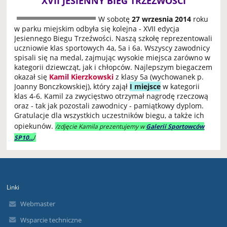
XVII JESIENNY BIEG TRZEŹWOŚCI
W sobotę
27 wrzesnia 2014
roku
w parku miejskim odbyła się kolejna - XVII edycja
Jesiennego Biegu Trzeźwości. Naszą szkołę reprezentowali
uczniowie klas sportowych 4a, 5a i 6a. Wszyscy zawodnicy
spisali się na medal, zajmując wysokie miejsca zarówno w
kategorii dziewcząt, jak i chłopców. Najlepszym biegaczem
okazał się
Kamil Kierzkowski
z klasy 5a (wychowanek p.
Joanny Bonczkowskiej), który zajął
I miejsce
w kategorii
klas 4-6. Kamil za zwycięstwo otrzymał nagrodę rzeczową
oraz - tak jak pozostali zawodnicy - pamiątkowy dyplom.
Gratulacje dla wszystkich uczestników biegu, a także ich
opiekunów.
/zdjęcie Kamila prezentujemy w
Galerii Sportowców
/
SP10...
Linki
Webmaster
Wsparcie techniczne