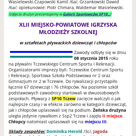
Wasielewski.Czapowski Kamil /6a/, Grzankowski Dawid
/6a/; opiekunowie: Piotr Chmara, Waldemar Wasielewski.
/
/zdjęcia drużyn prezentujemy w
Galerii Sportowców SP10...
XLII MIEJSKO-POWIATOWE IGRZYSKA
MŁODZIEŻY SZKOLNEJ
w sztafetach pływackich dziewcząt i chłopców
Zawody odbyły się w dniu
08 stycznia 2015
roku
na pływalni Tczewskiego Centrum Sportu i Rekreacji.
Organizatorami imprezy byli: Tczewskie Centrum Sportu
i Rekreacji, Sportowa Szkoła Podstawowa nr 2 oraz
Gimnazjum nr 2 w Tczewie. Do rywalizacji przystąpiło
łącznie 67 dziewcząt i 76 chłopców. Na poziomie szkół
podstawowych zawodnicy startowali w dwuosobowych
zespołach. Pływacy z
SP10 Tczew
zacięcie walczyli o jak
najlepsze czasy i w efekcie zarówno w kategorii dziewcząt,
jak i chłopców uplasowali się na podium.
Żeńska drużyna
uległa jedynie rywalkom z Ssp2 Tczew i zajęła
II miejsce
.
Chłopcy
natomiast uplasowali się na
miejscu III
.
Składy zespołów:
Dominika Herold
/3c/,
Jagoda