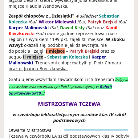
Jagoda Cesarz, srebro wywalczyła Julia Kowalska, a III
miejsce Klaudia Wendowska.
Zespół chłopców z „Dziesiątki”
w składzie:
Sebastian
Koleczka
/6a/,
Wiktor Mielewski
/6a/,
Patryk Brejski
/6a/,
Kacper Malinowski
/6a/,
Dawid Kisły
/6a/ oraz
Kamil
Kierzkowski
/5a/ równie godnie reprezentowali nasz
region i z wynikiem 1199 pkt. zajęli XII miejsce.
W skoku
wzwyż
okazali się, podobnie jak dziewczęta, nie
do pobicia i zajęli
I miejsce
–
Patryk Brejski
oraz ex
aequo
II miejsce
-
Sebastian Koleczka
i
Kacper
Malinowski
.
Trenerami chłopców byli: p. Piotr Chmara
oraz p. Joanna Bonczkowska.
Gratulujemy wszystkim zawodnikom i ich trenerom
/zdjęcia
z zawodów oraz wicemistrzyń Polski prezentujemy w
Galerii
/
Sportowców SP10...
MISTRZOSTWA TCZEWA
w czwórboju lekkoatletycznym uczniów klas IV szkół
podstawowych
Otwarte Mistrzostwa
Tczewa w czwórboju LA szkół podstawowych klas IV odbyły