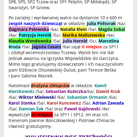
SP8, SP5, SP2 Tczew
oraz SP1 Pelplin, SP Miłobądz, SP
Swarożyn, SP Gniew.
Po zaciętej i wyrównanej walce na dystansie 10 x 600 m
zespół naszych dziewcząt
w składzie:
Julia Półtorak
/6a/,
Dagmara Pelowska
/6a/,
Natalia Klein
/5a/,
Magda Sobal
/4a/,
Patrycja Herold
/5c/,
Marika Maliszewska
/4a/,
Klaudia Wendowska
/5a/,
Julia Herold
/5c/,
Marcelina
Kruża
/5a/,
Jagoda Cesarz
/6a/
ajął
II miejsce
za SP11
z
i zdobył wicemistrzostwo Tczewa. Wynik ten nie dał
jednak awansu na Igrzyska Wojewódzkie do Garczyna.
Mimo tego gratulujemy dziewczętom i ich nauczycielom:
pani Elżbiecie Olszewskiej-Duluk, pani Teresie Beśka
i pani Sabinie Wasiek.
Natomiast
drużyna chłopców
w składzie:
Kamil
Kierzkowski
/5a/,
Sebastian Koleczka
/6a/,
Dawid Kruk
/6a/,
Wiktor Mielewski
/6a/,
Sebastian Ormanin
/6a/,
Karol Stenka
/5a/,
Karol Kuncewicz
/5a/,
Adrian Zawada
/5a/,
Damian Żak
/5a/ oraz
Paweł Gajdowski
/4e/
wywalczyli
III miejsce
za SP11 i SP12. Im oraz ich
trenerom Joannie Bonczkowskiej i Piotrowi Chmarze
również gratulujemy.