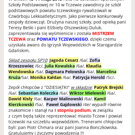
Szkoły Podstawowej nr 10 w Tczewie zawodnicy ze szkół
podstawowych powiatu tczewskiego rywalizowali w
Czwórboju Lekkoatletycznym. Jako pierwsze konkurowały
zespoły dziewcząt. Drużyna naszej szkoły, pod opieką pani
Teresy Beśki i pani Elżbiety Olszewskiej-Duluk,
zaprezentowała się wyśmienicie i została
MISTRZEM
TCZEWA
oraz
POWIATU TCZEWSKIEGO
, dzięki czemu
uzyskała awans do Igrzysk Wojewódzkich w Starogardzie
Gdańskim.
Skład zespołu SP10
:
Jagoda Cesarz
/6a/,
Zofia
Krzeszowiec
/6c/,
Julia Kowalska
/6a/,
Klaudia
Wendowska
/5a/,
Dagmara Pelowska
/6a/,
Marcelina
Kruża
/5a/,
Monika Kałdan
/6a/,
Patrycja Herold
/5c/
.
Zepół chłopców z "DZIESIĄTKI"
w składzie
:
Patryk Brejski
/6a/,
Sebastian Koleczka
/6a/
,
Wiktor Mielewski
/6a/,
Dawid Kisły
/6a/,
Kacper Malinowski
/6a/,
Kamil
Kierzkowski
/5a/,
Paweł Gajdowski
/4e/ wypadł równie
znakomicie i stanął na
I stopniu podium
, w związku
z czym będą także reprezentować miasto Tczew i powiat
tczewski na szczeblu wojewódzkim. Trenerami chłopców
byli: pan Piotr Chmara oraz pani Joanna Bonczkowska.
Gratulujemy i życzymy powodzenia !!!