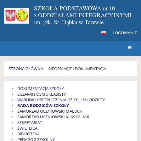
SZKOŁA PODSTAWOWA nr 10
z ODDZIAŁAMI INTEGRACYJNYMI
im. płk. St. Dąbka w Tczewie
LOGOWANIE
STRONA GŁÓWNA
INFORMACJE I DOKUMENTACJA
INFORMACJE
DOKUMENTACJA SZKOŁY
i
EGZAMIN ÓSMOKLASISTY
DOKUMENTACJA
WARUNKI UBEZPIECZENIA DZIECI I MŁODZIEŻY
RADA RODZICÓW SZKOŁY
SAMORZĄD UCZNIOWSKI MALUCH
SAMORZĄD UCZNIOWSKI KLAS IV - VIII
SEKRETARIAT
ŚWIETLICA
BIBLIOTEKA
PEDAGOG SZKOLNY