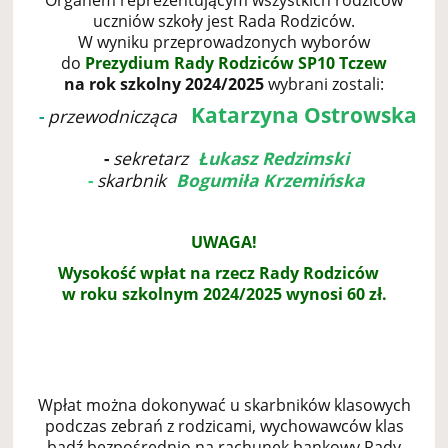
Organem reprezentującym wszystkich rodziców
uczniów szkoły jest Rada Rodziców.
W wyniku przeprowadzonych wyborów
do
Prezydium Rady Rodziców SP10 Tczew
na rok szkolny 2024/2025
wybrani zostali:
Katarzyna Ostrowska
-
przewodnicząca
-
sekretarz
Łukasz Redzimski
-
skarbnik
Bogumiła Krzemińska
UWAGA!
Wysokość wpłat na rzecz Rady Rodziców
w roku szkolnym 2024/2025 wynosi 60 zł.
Wpłat można dokonywać u skarbników klasowych
podczas zebrań z rodzicami, wychowawców klas
bądź bezpośrednio na rachunek bankowy Rady