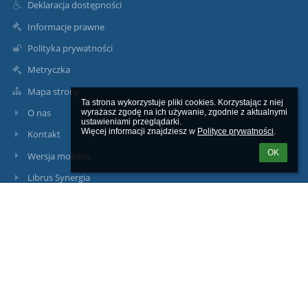
Deklaracja dostępności
Informacje prawne
Polityka prywatności
Metryczka
Mapa strony
Ta strona wykorzystuje pliki cookies. Korzystając z niej 
O nas
wyrażasz zgodę na ich używanie, zgodnie z aktualnymi 
ustawieniami przeglądarki.

Więcej informacji znajdziesz w 
Polityce prywatności
.
Kontakt
OK
Wersja mobilna
Librus Synergia
Kontakty
Szkoła Podstawowa Nr 10 z Oddziałami Integracyjnymi w
Tczewie
sp10@tczew.pl
(+48) 58 531-17-07
ul.M.Konopnickiej 11