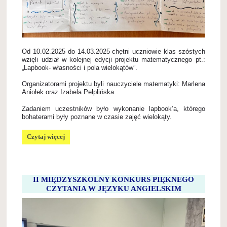
Od 10.02.2025 do 14.03.2025 chętni uczniowie klas szóstych
wzięli udział w kolejnej edycji projektu matematycznego pt.:
„
Lapbook
- własności i pola wielokątów”.
Organizatorami projektu byli nauczyciele matematyki: Marlena
Aniołek oraz Izabela Pelplińska.
Zadaniem uczestników było wykonanie
lapbook’a
, którego
bohaterami były poznane w czasie zajęć wielokąty.
„Lapbook-
Czytaj więcej
własności
i
pola
wielokątów”:
II MIĘDZYSZKOLNY KONKURS PIĘKNEGO
CZYTANIA W JĘZYKU ANGIELSKIM