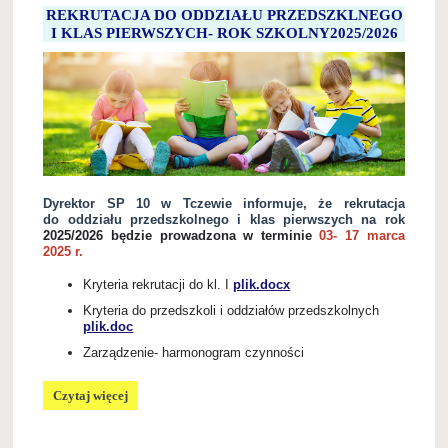
REKRUTACJA DO ODDZIAŁU PRZEDSZKLNEGO
I KLAS PIERWSZYCH- ROK SZKOLNY2025/2026
Dyrektor SP 10 w Tczewie informuje, że rekrutacja
do oddziału przedszkolnego i klas pierwszych na rok
2025/2026 będzie prowadzona w terminie
03- 17 marca
2025 r.
Kryteria rekrutacji do kl. I
plik.docx
Kryteria do przedszkoli i oddziałów przedszkolnych
plik.doc
Zarządzenie- harmonogram czynności
REKRUTACJA
Czytaj więcej
DO
ODDZIAŁU
PRZEDSZKLNEGO