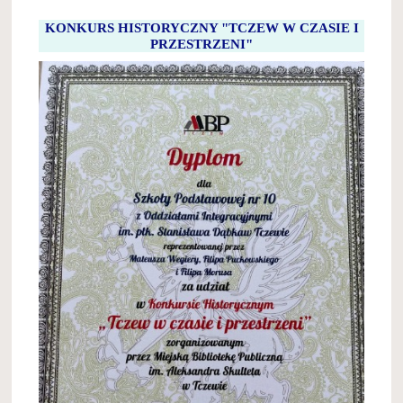
I
KLAS
KONKURS HISTORYCZNY "TCZEW W CZASIE I
PIERWSZYCH-
PRZESTRZENI"
ROK
SZKOLNY2025/2026: