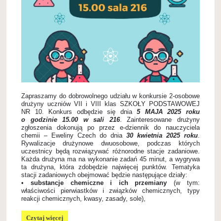
Zapraszamy do dobrowolnego udziału w konkursie 2-osobowe
drużyny uczniów VII i VIII klas SZKOŁY PODSTAWOWEJ
NR 10.
Konkurs odbędzie się dnia
5 MAJA 2025 roku
o godzinie 15.00 w sali 216
.
Zainteresowane drużyny
zgłoszenia dokonują po przez e-dziennik do nauczyciela
chemii – Eweliny Czech do dnia
30 kwietnia 2025 roku
.
Rywalizacje drużynowe dwuosobowe, podczas których
uczestnicy będą rozwiązywać różnorodne stacje zadaniowe.
Każda drużyna ma na wykonanie zadań 45 minut, a wygrywa
ta drużyna, która zdobędzie najwięcej punktów.
Tematyka
stacji zadaniowych obejmować będzie następujące działy:
•
substancje chemiczne i ich przemiany
(w tym:
właściwości pierwiastków i związków chemicznych, typy
reakcji chemicznych, kwasy, zasady, sole),
CHEMICZNE
Czytaj więcej