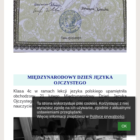
MIĘDZYNARODOWY DZIEŃ JĘZYKA
OJCZYSTEGO
Klasa 4c w ramach lekcji jezyka polskiego upamiętniła
obchodzony 21 lutego Międzynarodowy Dzień Języka
Ojczystego pracując metodą projektu pod nadzorem
Ta strona wykorzystuje pliki cookies. Korzystając z niej 
nauczycieli: Rafała Budy i Aleksandry Łuckiej.
wyrażasz zgodę na ich używanie, zgodnie z aktualnymi 
ustawieniami przeglądarki.

Więcej informacji znajdziesz w 
Polityce prywatności
.
OK