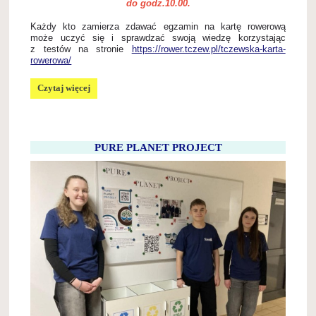
do godz.10.00.
Każdy kto zamierza zdawać egzamin na kartę rowerową
może uczyć się i sprawdzać swoją wiedzę korzystając
z testów na stronie
https://rower.tczew.pl/tczewska-karta-
rowerowa/
EGZAMIN
Czytaj więcej
NA
KARTĘ
ROWEROWĄ
DLA
UCZNIÓW
PURE PLANET PROJECT
KLAS
4
-
8: