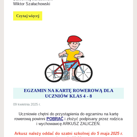
Wiktor Szałachowski
OGÓLNOPOLSKI
Czytaj więcej
TURNIEJ
BEZPIECZEŃSTWA
W
RUCHU
DROGOWYM:
EGZAMIN NA KARTĘ ROWEROWĄ DLA
UCZNIÓW KLAS 4 - 8
09 kwietnia 2025 r.
Uczniowie chętni do przystąpienia do egzaminu na kartę
rowerową powinni
POBRAĆ
i złożyć podpisany przez rodzica
i wychowawcę ARKUSZ ZALICZEŃ.
Arkusz należy oddać do szatni szkolnej
do 5 maja 2025 r.