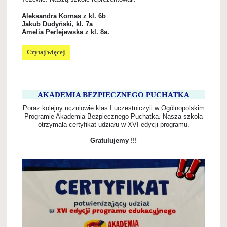
Aleksandra Kornas z kl. 6b
Jakub Dudyński, kl. 7a
Amelia Perlejewska z kl. 8a.
II
Czytaj więcej
MIĘDZYSZKOLNY
KONKURS
PIĘKNEGO
CZYTANIA
W
AKADEMIA BEZPIECZNEGO PUCHATKA
JĘZYKU
Poraz kolejny uczniowie klas I uczestniczyli w Ogólnopolskim
ANGIELSKIM:
Programie Akademia Bezpiecznego Puchatka. Nasza szkoła
otrzymała certyfikat udziału w XVI edycji programu.
Gratulujemy !!!