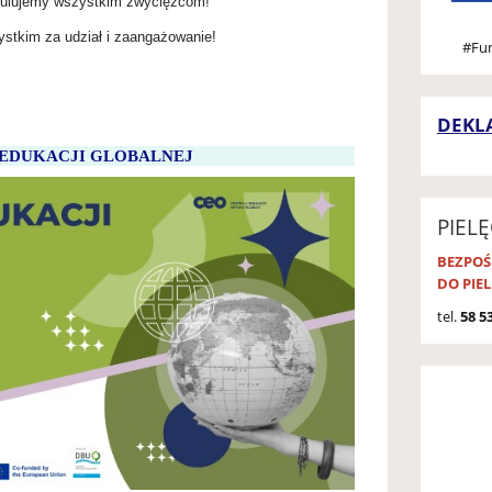
tulujemy wszystkim zwycięzcom!
stkim za udział i zaangażowanie!
#Fun
DEKL
 EDUKACJI GLOBALNEJ
PIEL
BEZP
DO PIE
tel.
58 53