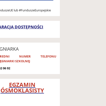
duszeUE lub #FunduszeEuropejskie
ARACJA DOSTĘPNOŚCI
ĘGNIARKA
OŚREDNI NUMER TELEFONU
LĘGNIARK
I SZKOLNEJ
2 06 92
EGZAMIN
ÓSMOKLASISTY