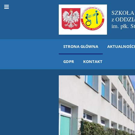
SZKOŁA
z ODDZ
im. płk. 
STRONA GŁÓWNA
AKTUALNOŚC
GDPR
KONTAKT
STRONA
GŁÓWNA