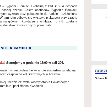
ł w Tygodniu Edukacji Globalnej
z PAH (18-24 listopada
w naszej szkole!
Celem obchodów Tygodnia Edukacji
nych wyzwań oraz pobudzenie do nadziei i działania
na
W tym roku odbywa się wystawa plakatowa przy szatni,
na na głównym korytarzu a w klasach 6 i 8 zostaną
materiałów dostarczonych przez pah.
RNIEJ RUMMIKUB
ada
! Startujemy o godzinie 13:00 w sali 206.
owaliśmy niespodziankę — w rolę ekspertów wcielą się
GODZ
 oraz Zespołu Szkół Branżowych w Tczewie.
Sobota 0
rnieju będzie czuwała koordynatorka Powiatowych
mmikub, pani Hanna Kwaśniak.