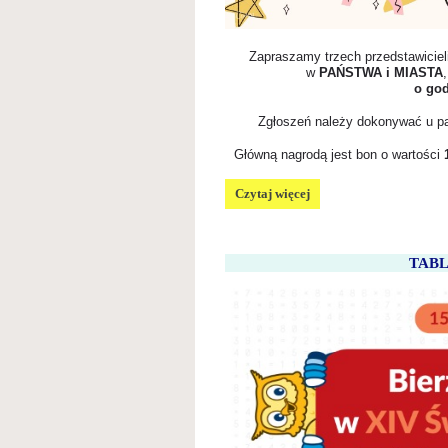
Zapraszamy trzech przedstawicieli
w
PAŃSTWA i MIASTA
o god
Zgłoszeń należy dokonywać u pa
Główną nagrodą
jest bon o wartości
PAŃSTWA
Czytaj więcej
I
MIASTA:
TAB