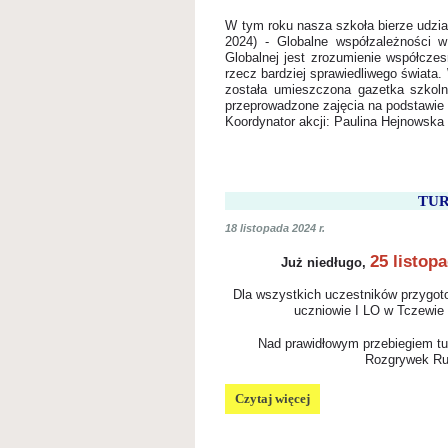
W tym roku nasza szkoła bierze udzia
2024) - Globalne współzależności 
Globalnej jest zrozumienie współczes
rzecz bardziej sprawiedliwego świata.
została umieszczona gazetka szkol
przeprowadzone zajęcia na podstawie 
Koordynator akcji: Paulina Hejnowska
TU
18 listopada 2024 r.
25 listop
Już niedługo,
Dla wszystkich uczestników przygot
uczniowie I LO w Tczewie
Nad prawidłowym przebiegiem tu
Rozgrywek Ru
TURNIEJ
Czytaj więcej
RUMMIKUB: