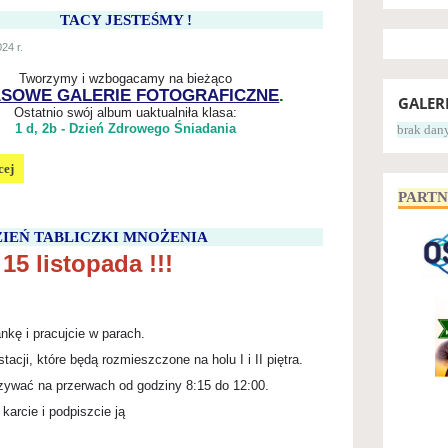
TACY JESTEŚMY !
24 r.
Tworzymy i wzbogacamy na bieżąco
SOWE GALERIE FOTOGRAFICZNE
.
GALER
Ostatnio swój album uaktualniła klasa:
1 d, 2b - Dzień Zdrowego Śniadania
brak dan
cej
Y
PART
IEŃ TABLICZKI MNOŻENIA
 15 listopada !!!
nkę i pracujcie w parach.
tacji, które będą rozmieszczone na holu I i II piętra.
zywać na przerwach od godziny 8:15 do 12:00.
karcie i podpiszcie ją