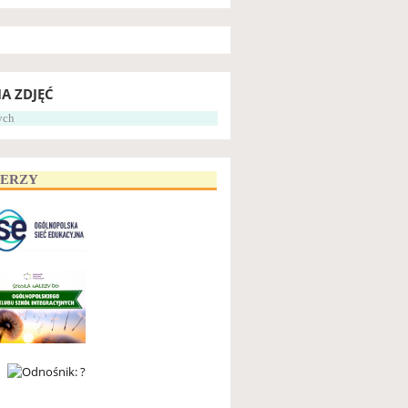
IA ZDJĘĆ
ych
NERZY