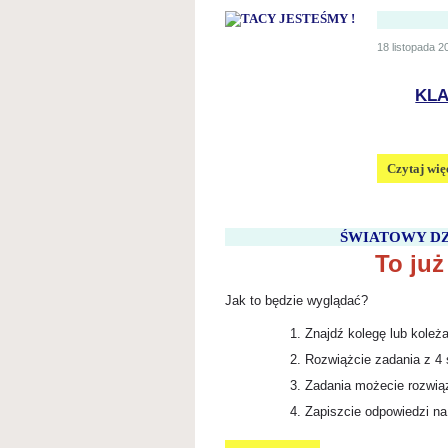
18 listopada 20
KLA
TACY
Czytaj wię
JESTEŚM
!:
ŚWIATOWY DZ
To już
Jak to będzie wyglądać?
Znajdź kolegę lub koleża
Rozwiążcie zadania z 4 s
Zadania możecie rozwią
Zapiszcie odpowiedzi na 