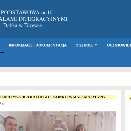
 PODSTAWOWA nr 10
IAŁAMI INTEGRACYJNYMI
St. Dąbka w Tczewie
I
INFORMACJE I DOKUMENTACJA
O SZKOLE
UCZNIOWIE 
TEMATYKA DLA KAŻDEGO"- KONKURS MATEMATYCZNY
 r.