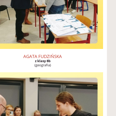
AGATA FUDZIŃSKA
z klasy 8b
(geografia)