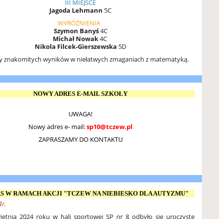
III MIEJSCE
Jagoda Lehmann
5C
WYRÓŻNIENIA
Szymon Banyś
4C
Michał Nowak
4C
Nikola Filcek-Gierszewska
5D
y znakomitych wyników w niełatwych zmaganiach z matematyką.
NOWY ADRES E-MAIL SZKOŁY
UWAGA!
Nowy adres e- mail:
sp10@tczew.pl
ZAPRASZAMY DO KONTAKTU
S W RAMACH AKCJI "TCZEW NA NIEBIESKO DLA AUTYZMU"
r.
ietnia 2024 roku w hali sportowej SP nr 8 odbyło się uroczyste