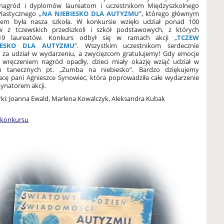
 nagród i dyplomów laureatom i uczestnikom Międzyszkolnego
Plastycznego
„NA NIEBIESKO DLA AUTYZMU
”, którego głównym
rem była nasza szkoła. W konkursie wzięło udział ponad 100
w z tczewskich przedszkoli i szkół podstawowych, z których
9 laureatów. Konkurs odbył się w ramach akcji „
TCZEW
IESKO DLA AUTYZMU
”. Wszystkim uczestnikom serdecznie
 za udział w wydarzeniu, a zwycięzcom gratulujemy! Gdy emocje
 wręczeniem nagród opadły, dzieci miały okazję wziąć udział w
ch tanecznych pt. „Zumba na niebiesko”. Bardzo dziękujemy
acę pani Agnieszce Synowiec, która poprowadziła całe wydarzenie
dynatorem akcji.
ki: Joanna Ewald, Marlena Kowalczyk, Aleksandra Kubak
a konkursu