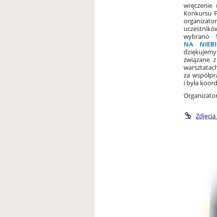
wręczenie
Konkursu 
organizato
uczestnikó
wybrano 1
NA NIEB
dziękujemy
związane z
warsztata
za współpr
i była koor
Organizator
Zdjęci