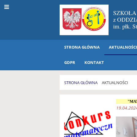
SZKOŁA
z ODDZ
im. płk. 
STRONA GŁÓWNA
AKTUALNOŚC
GDPR
KONTAKT
STRONA GŁÓWNA
AKTUALNOŚCI
AKTUALNOŚCI
"MA
19.04.2024