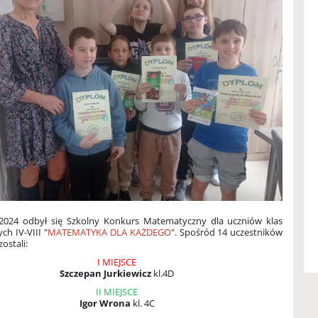
.2024 odbył się Szkolny Konkurs Matematyczny dla uczniów klas
ch IV-VIII "
MATEMATYKA DLA KAŻDEGO
". Spośród 14 uczestników
ostali:
I MIEJSCE
Szczepan Jurkiewicz
kl.4D
II MIEJSCE
Igor Wrona
kl. 4C