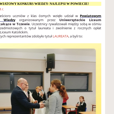
WIATOWY KONKURS WIEDZY- NAJLEPSI W POWIECIE!
 r.
ześcioro uczniów z klas ósmych wzięło udział w
Powiatowym
e Wiedzy
organizowanym przez
Uniwersyteckie Liceum
tałcące w Tczewie
. Uczestnicy rywalizowali między sobą w ośmiu
zedmiotowych o tytuł laureata i zwolnienie z rocznych opłat
Liceum Katolickim.
ych reprezentantów zdobyło tytuł
LAUREATA
, a byli to
: