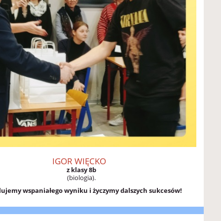
IGOR WIĘCKO
z klasy 8b
(biologia).
lujemy wspaniałego wyniku i życzymy dalszych sukcesów!