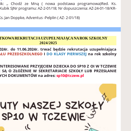
nik: ,, Chodź ze Mną ( nowa podstawa programowa)
Red. Ks.
Kubik SJ
Nr programu: AZ-2-01/18; Nr dopuszczenia: AZ-24-01-18/KR-
Ks. Jan Doppke, Adventus -Pelplin ( AZ- 2-01/18)
TKOWA REKRUTACJA UZUPEŁNIAJĄCA NA ROK SZKOLNY
2024/2025
024r. do 11.06.2024r. trwać będzie rekrutacja uzupełniająca
AŁU PRZEDSZKOLNEGO
I
DO KLASY PIERWSZEJ
na rok szkolny
NTERESOWANE PRZYJĘCIEM DZIECKA DO SP10 Z OI W TCZEWIE
 SĄ O ZŁOŻENIE W SEKRETARIACIE SZKOŁY LUB PRZESŁANIE
YCH DOKUMENTÓW na adres:
sp10@tczew.pl