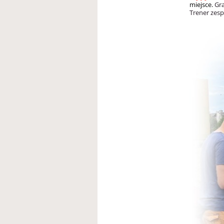
miejsce.
Gra
Trener zes