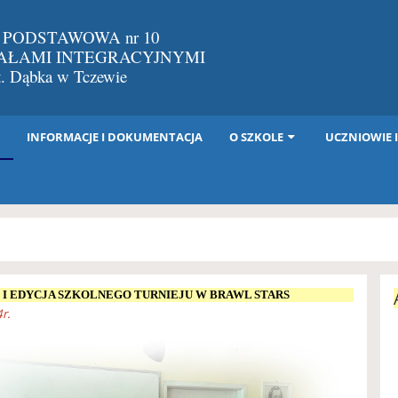
 PODSTAWOWA nr 10
IAŁAMI INTEGRACYJNYMI
St. Dąbka w Tczewie
I
INFORMACJE I DOKUMENTACJA
O SZKOLE
UCZNIOWIE 
I EDYCJA SZKOLNEGO TURNIEJU W BRAWL STARS
r.