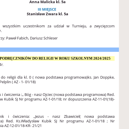
Anna Malicka kl. 5a
III MIEJSCE
Stanisław Zwara kl. 5a
y wszystkim uczestnikom za udział w Turnieju, a zwycięzcom
y.
zy: Paweł Fabich, Dariusz Schleser
PODRĘCZNIKÓW DO RELIGII W ROKU SZKOLNYM 2024/2025
r.
 do religii dla kl. 0 ( nowa podstawa programowa)
ks. Jan Doppke,
elplin ( AZ - 1- 01/18)
 i ćwiczenia :,, Bóg - nasz Ojciec (nowa podstawa programowa)
Red.
aw Kubik SJ
Nr programu AZ-1-01/18; nr dopuszczenia AZ-11-01(18)-
nik i ćwiczenia: ,,Jezus - nasz Zbawiciel( nowa podstawa
wa)
Red. Ks.Władysław Kubik SJ
Nr programu AZ-1-01/18 ; Nr
ia AZ-12-01/18-KR- 21/21