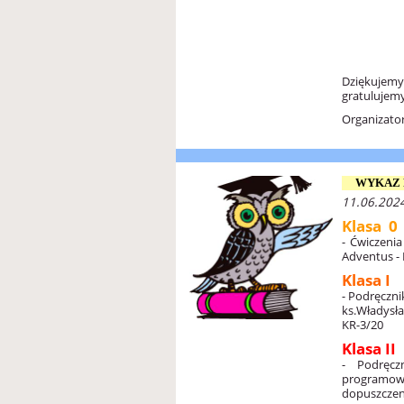
Dziękujem
gratulujem
Organizator
WYKAZ 
11.06.2024
Klasa 0
- Ćwiczenia
Adventus - P
Klasa I
-
Podręcznik
ks.Władysł
KR-3/20
Klasa II
- Podręcz
programo
dopuszczen