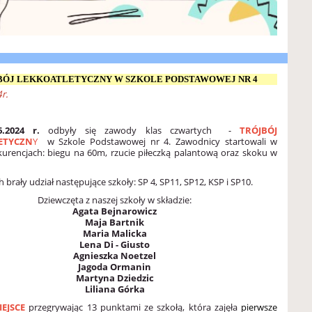
BÓJ LEKKOATLETYCZNY W SZKOLE PODSTAWOWEJ NR 4
r.
6.2024 r.
odbyły się zawody klas czwartych -
TRÓJBÓJ
ETYCZN
Y
w Szkole Podstawowej nr 4. Zawodnicy startowali w
kurencjach: biegu na 60m, rzucie piłeczką palantową oraz skoku w
brały udział następujące szkoły: SP 4, SP11, SP12, KSP i SP10.
Dziewczęta z naszej szkoły w składzie:
Agata Bejnarowicz
Maja Bartnik
Maria Malicka
Lena Di - Giusto
Agnieszka Noetzel
Jagoda Ormanin
Martyna Dziedzic
Liliana Górka
IEJSCE
przegrywając 13 punktami ze szkołą, która zajęła
pierwsze