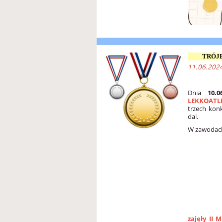
TRÓJ
11.06.2024
Dnia
10.0
LEKKOATL
trzech kon
dal.
W zawodach 
zajęły II M