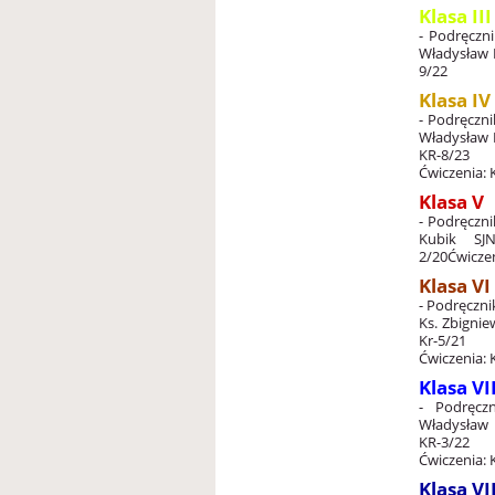
Klasa III
- Podręczni
Władysław 
9/22
Klasa IV
- Podręczn
Władysław 
KR-8/23
Ćwiczenia: 
Klasa V
- Podręczn
Kubik SJ
N
2/20
Ćwiczen
Klasa VI
- Podręczn
Ks. Zbigni
Kr-5/21
Ćwiczenia: 
Klasa VI
- Podręcz
Władysław 
KR-3/22
Ćwiczenia: K
Klasa VI