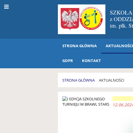
SZKOŁA
z ODDZ
im. płk. 
STRONA GŁÓWNA
AKTUALNOŚC
GDPR
KONTAKT
STRONA GŁÓWNA
AKTUALNOŚCI
AKTUALNOŚCI
12.06.2024