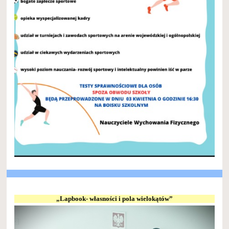
„Lapbook- własności i pola wielokątów”