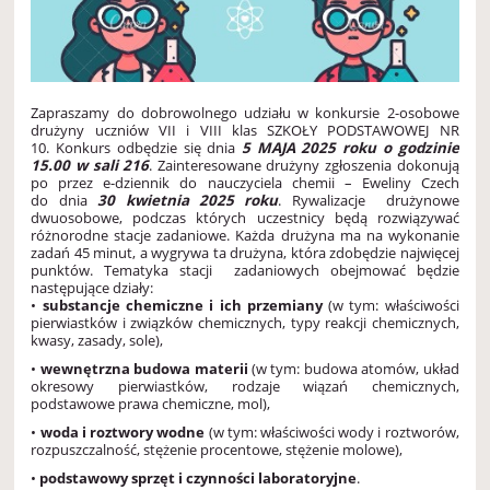
Zapraszamy do dobrowolnego udziału w konkursie 2-osobowe
drużyny uczniów VII i VIII klas SZKOŁY PODSTAWOWEJ NR
10.
Konkurs odbędzie się dnia
5 MAJA 2025 roku o godzinie
15.00 w sali 216
.
Zainteresowane drużyny zgłoszenia dokonują
po przez e-dziennik do nauczyciela chemii – Eweliny Czech
do dnia
30 kwietnia 2025 roku
. Rywalizacje drużynowe
dwuosobowe, podczas których uczestnicy będą rozwiązywać
różnorodne stacje zadaniowe. Każda drużyna ma na wykonanie
zadań 45 minut, a wygrywa ta drużyna, która zdobędzie najwięcej
punktów.
Tematyka stacji zadaniowych obejmować będzie
następujące działy:
•
substancje chemiczne i ich przemiany
(w tym: właściwości
pierwiastków i związków chemicznych, typy reakcji chemicznych,
kwasy, zasady, sole),
•
wewnętrzna budowa materii
(w tym: budowa atomów, układ
okresowy pierwiastków, rodzaje wiązań chemicznych,
podstawowe prawa chemiczne, mol),
•
woda i roztwory wodne
(w tym: właściwości wody i roztworów,
rozpuszczalność, stężenie procentowe, stężenie molowe),
•
podstawowy sprzęt i czynności laboratoryjne
.