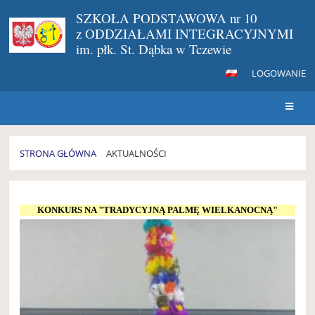
SZKOŁA PODSTAWOWA nr 10
z ODDZIAŁAMI INTEGRACYJNYMI
im. płk. St. Dąbka w Tczewie
LOGOWANIE
STRONA GŁÓWNA
AKTUALNOŚCI
AKTUALNOŚCI
KONKURS NA "TRADYCYJNĄ PALMĘ WIELKANOCNĄ"