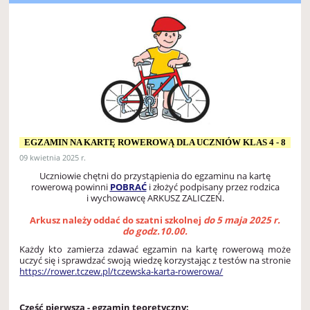
EGZAMIN NA KARTĘ ROWEROWĄ DLA UCZNIÓW KLAS 4 - 8
09 kwietnia 2025 r.
Uczniowie chętni do przystąpienia do egzaminu na kartę
rowerową powinni
POBRAĆ
i złożyć podpisany przez rodzica
i wychowawcę ARKUSZ ZALICZEŃ.
Arkusz należy oddać do szatni szkolnej
do 5 maja 2025 r.
do godz.10.00.
Każdy kto zamierza zdawać egzamin na kartę rowerową może
uczyć się i sprawdzać swoją wiedzę korzystając z testów na stronie
https://rower.tczew.pl/tczewska-karta-rowerowa/
Część pierwsza - egzamin teoretyczny: