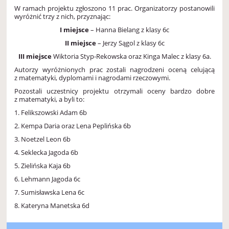
W ramach projektu zgłoszono 11 prac. Organizatorzy postanowili
wyróżnić trzy z nich, przyznając:
I miejsce
– Hanna Bielang z klasy 6c
II
miejsce
– Jerzy Sągol z klasy 6c
III
miejsce
Wiktoria Styp-Rekowska oraz Kinga Malec z klasy 6a.
Autorzy wyróżnionych prac zostali nagrodzeni oceną celującą
z matematyki, dyplomami i nagrodami rzeczowymi.
Pozostali uczestnicy projektu otrzymali oceny bardzo dobre
z matematyki, a byli to:
1. Felikszowski Adam 6b
2. Kempa Daria oraz Lena Peplińska 6b
3. Noetzel Leon 6b
4. Seklecka Jagoda 6b
5. Zielińska Kaja 6b
6. Lehmann Jagoda 6c
7. Sumisławska Lena 6c
8. Kateryna Manetska 6d