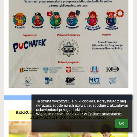
Ta strona wykorzystuje pliki cookies. Korzystając z niej 
wyrażasz zgodę na ich używanie, zgodnie z aktualnymi 
ustawieniami przeglądarki.

REKRUTACJA DO ODDZIAŁU PRZEDSZKLNEGO I KLAS
Więcej informacji znajdziesz w 
Polityce prywatności
.
PIERWSZYCH- ROK SZKOLNY2025/2026
OK