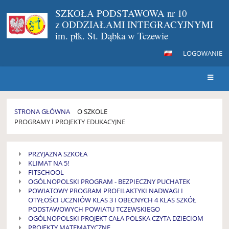
SZKOŁA PODSTAWOWA nr 10
z ODDZIAŁAMI INTEGRACYJNYMI
im. płk. St. Dąbka w Tczewie
LOGOWANIE
STRONA GŁÓWNA
O SZKOLE
PROGRAMY I PROJEKTY EDUKACYJNE
PROGRAMY
PRZYJAZNA SZKOŁA
i
KLIMAT NA 5!
PROJEKTY
FITSCHOOL
EDUKACYJNE
OGÓLNOPOLSKI PROGRAM - BEZPIECZNY PUCHATEK
POWIATOWY PROGRAM PROFILAKTYKI NADWAGI I
OTYŁOŚCI UCZNIÓW KLAS 3 I OBECNYCH 4 KLAS SZKÓŁ
PODSTAWOWYCH POWIATU TCZEWSKIEGO
OGÓLNOPOLSKI PROJEKT CAŁA POLSKA CZYTA DZIECIOM
PROJEKTY MATEMATYCZNE