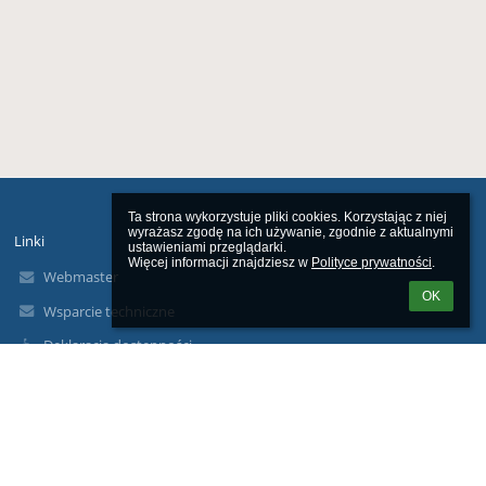
Ta strona wykorzystuje pliki cookies. Korzystając z niej 
wyrażasz zgodę na ich używanie, zgodnie z aktualnymi 
Linki
ustawieniami przeglądarki.

Więcej informacji znajdziesz w 
Polityce prywatności
.
Webmaster
OK
Wsparcie techniczne
Deklaracja dostępności
Informacje prawne
Polityka prywatności
Metryczka
Mapa strony