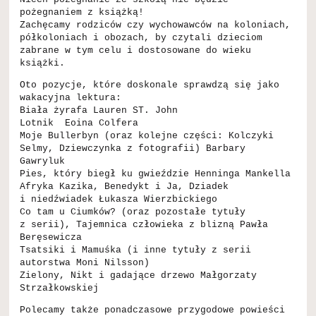
pożegnaniem z książką!
Zachęcamy rodziców czy wychowawców na koloniach,
półkoloniach i obozach, by czytali dzieciom
zabrane w tym celu i dostosowane do wieku
książki.
Oto pozycje, które doskonale sprawdzą się jako
wakacyjna lektura:
Biała żyrafa Lauren ST. John
Lotnik Eoina Colfera
Moje Bullerbyn (oraz kolejne części: Kolczyki
Selmy, Dziewczynka z fotografii) Barbary
Gawryluk
Pies, który biegł ku gwieździe Henninga Mankella
Afryka Kazika, Benedykt i Ja, Dziadek
i niedźwiadek Łukasza Wierzbickiego
Co tam u Ciumków? (oraz pozostałe tytuły
z serii), Tajemnica człowieka z blizną Pawła
Beręsewicza
Tsatsiki i Mamuśka (i inne tytuły z serii
autorstwa Moni Nilsson)
Zielony, Nikt i gadające drzewo Małgorzaty
Strzałkowskiej
Polecamy także ponadczasowe przygodowe powieści