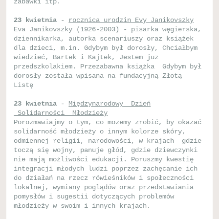
zabawki itp.
23 kwietnia
-
rocznica urodzin Evy Janikovszky
Eva Janikovszky (1926-2003) - pisarka węgierska,
dziennikarka, autorka scenariuszy oraz książek
dla dzieci, m.in. Gdybym był dorosły, Chciałbym
wiedzieć, Bartek i Kajtek, Jestem już
przedszkolakiem. Przezabawna książka Gdybym był
dorosły została wpisana na fundacyjną Złotą
Listę
23 kwietnia
-
Międzynarodowy Dzień
Solidarności Młodzieży
Porozmawiajmy o tym, co możemy zrobić, by okazać
solidarność młodzieży o innym kolorze skóry,
odmiennej religii, narodowości, w krajach gdzie
toczą się wojny, panuje głód, gdzie dziewczynki
nie mają możliwości edukacji. Poruszmy kwestię
integracji młodych ludzi poprzez zachęcanie ich
do działań na rzecz rówieśników i społeczności
lokalnej, wymiany poglądów oraz przedstawiania
pomysłów i sugestii dotyczących problemów
młodzieży w swoim i innych krajach.