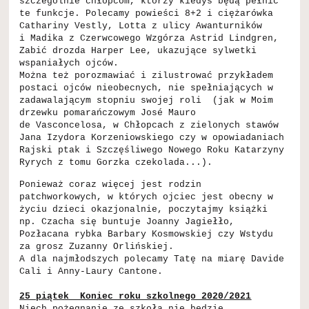
szczególnie chłopcom, którzy kiedyś będą pełnić
te funkcje. Polecamy powieści 8+2 i ciężarówka
Cathariny Vestly, Lotta z ulicy Awanturników
i Madika z Czerwcowego Wzgórza Astrid Lindgren,
Zabić drozda Harper Lee, ukazujące sylwetki
wspaniałych ojców.
Można też porozmawiać i zilustrować przykładem
postaci ojców nieobecnych, nie spełniających w
zadawalającym stopniu swojej roli (jak w Moim
drzewku pomarańczowym José Mauro
de Vasconcelosa, w Chłopcach z zielonych stawów
Jana Izydora Korzeniowskiego czy w opowiadaniach
Rajski ptak i Szczęśliwego Nowego Roku Katarzyny
Ryrych z tomu Gorzka czekolada...).
Ponieważ coraz więcej jest rodzin
patchworkowych, w których ojciec jest obecny w
życiu dzieci okazjonalnie, poczytajmy książki
np. Czacha się buntuje Joanny Jagiełło,
Pozłacana rybka Barbary Kosmowskiej czy Wstydu
za grosz Zuzanny Orlińskiej.
A dla najmłodszych polecamy Tatę na miarę Davide
Cali i Anny-Laury Cantone.
25 piątek Koniec roku szkolnego 2020/2021
Niech pożegnanie ze szkołą nie będzie