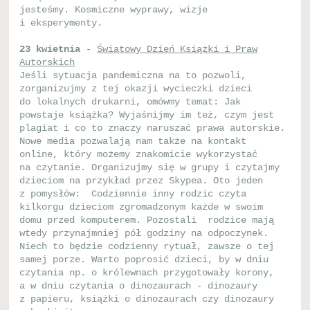
jesteśmy. Kosmiczne wyprawy, wizje
i eksperymenty.
23 kwietnia
-
Światowy Dzień Książki i Praw
Autorskich
Jeśli sytuacja pandemiczna na to pozwoli,
zorganizujmy z tej okazji wycieczki dzieci
do lokalnych drukarni, omówmy temat: Jak
powstaje książka? Wyjaśnijmy im też, czym jest
plagiat i co to znaczy naruszać prawa autorskie.
Nowe media pozwalają nam także na kontakt
online, który możemy znakomicie wykorzystać
na czytanie. Organizujmy się w grupy i czytajmy
dzieciom na przykład przez Skypea. Oto jeden
z pomysłów: Codziennie inny rodzic czyta
kilkorgu dzieciom zgromadzonym każde w swoim
domu przed komputerem. Pozostali rodzice mają
wtedy przynajmniej pół godziny na odpoczynek.
Niech to będzie codzienny rytuał, zawsze o tej
samej porze. Warto poprosić dzieci, by w dniu
czytania np. o królewnach przygotowały korony,
a w dniu czytania o dinozaurach - dinozaury
z papieru, książki o dinozaurach czy dinozaury