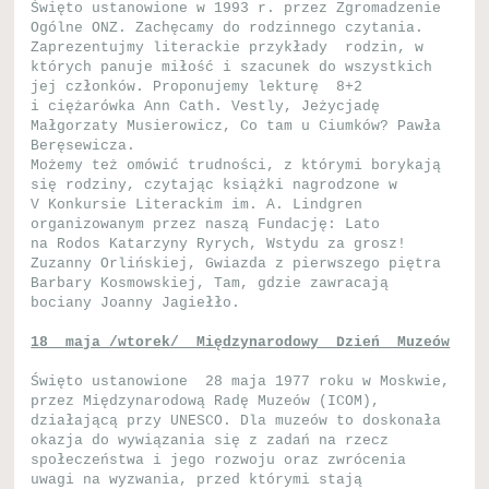
Święto ustanowione w 1993 r. przez Zgromadzenie
Ogólne ONZ. Zachęcamy do rodzinnego czytania.
Zaprezentujmy literackie przykłady rodzin, w
których panuje miłość i szacunek do wszystkich
jej członków. Proponujemy lekturę 8+2
i ciężarówka Ann Cath. Vestly, Jeżycjadę
Małgorzaty Musierowicz, Co tam u Ciumków? Pawła
Beręsewicza.
Możemy też omówić trudności, z którymi borykają
się rodziny, czytając książki nagrodzone w
V Konkursie Literackim im. A. Lindgren
organizowanym przez naszą Fundację: Lato
na Rodos Katarzyny Ryrych, Wstydu za grosz!
Zuzanny Orlińskiej, Gwiazda z pierwszego piętra
Barbary Kosmowskiej, Tam, gdzie zawracają
bociany Joanny Jagiełło.
18 maja /wtorek/ Międzynarodowy Dzień Muzeów
Święto ustanowione 28 maja 1977 roku w Moskwie,
przez Międzynarodową Radę Muzeów (ICOM),
działającą przy UNESCO. Dla muzeów to doskonała
okazja do wywiązania się z zadań na rzecz
społeczeństwa i jego rozwoju oraz zwrócenia
uwagi na wyzwania, przed którymi stają