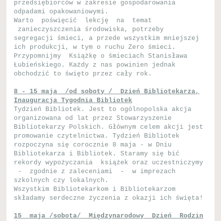
przedsiębiorców w zakresie gospodarowania
odpadami opakowaniowymi.
Warto poświęcić lekcję na temat
zanieczyszczenia środowiska, potrzeby
segregacji śmieci, a przede wszystkim mniejszej
ich produkcji, w tym o ruchu Zero śmieci.
Przypomnijmy Książkę o śmieciach Stanisława
Łubieńskiego. Każdy z nas powinien jednak
obchodzić to święto przez cały rok.
8 - 15 maja /od soboty / Dzień Bibliotekarza,
Inauguracja Tygodnia Bibliotek
Tydzień Bibliotek. Jest to ogólnopolska akcja
organizowana od lat przez Stowarzyszenie
Bibliotekarzy Polskich. Głównym celem akcji jest
promowanie czytelnictwa. Tydzień Bibliotek
rozpoczyna się corocznie 8 maja - w Dniu
Bibliotekarza i Bibliotek. Staramy się bić
rekordy wypożyczania książek oraz uczestniczymy
- zgodnie z zaleceniami - w imprezach
szkolnych czy lokalnych.
Wszystkim Bibliotekarkom i Bibliotekarzom
składamy serdeczne życzenia z okazji ich święta!
15 maja /sobota/ Międzynarodowy Dzień Rodzin