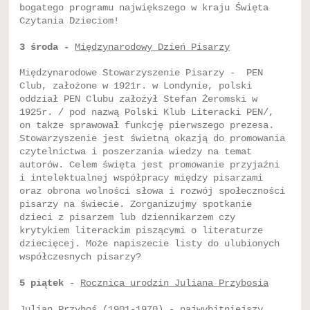
bogatego programu największego w kraju Święta
Czytania Dzieciom!
3 środa -
Międzynarodowy Dzień Pisarzy
Międzynarodowe Stowarzyszenie Pisarzy - PEN
Club, założone w 1921r. w Londynie, polski
oddział PEN Clubu założył Stefan Żeromski w
1925r. / pod nazwą Polski Klub Literacki PEN/,
on także sprawował funkcję pierwszego prezesa.
Stowarzyszenie jest świetną okazją do promowania
czytelnictwa i poszerzania wiedzy na temat
autorów. Celem święta jest promowanie przyjaźni
i intelektualnej współpracy między pisarzami
oraz obrona wolności słowa i rozwój społeczności
pisarzy na świecie. Zorganizujmy spotkanie
dzieci z pisarzem lub dziennikarzem czy
krytykiem literackim piszącymi o literaturze
dziecięcej. Może napiszecie listy do ulubionych
współczesnych pisarzy?
5 piątek
-
Rocznica urodzin Juliana Przybosia
Julian Przyboś (1901-1970) - najwybitniejszy