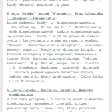
kraju i podyskutujmy nad różnymi jej zapisami -
każdy obywatel powinien ją znać.
5 maja /środa/ Dzień Tolerancji, Praw Człowieka
i Integracji Europejskiej
Dzień Godności Osoby z Niepełnosprawnością
Intelektualną, Dzień Walki z Dyskryminacją
Osób Niepełnosprawnych. Ludzie niepełnosprawni
są wśród nas i każdy z nich ma prawo do radości
życia i korzystania z niego na równi z osobami
zdrowymi. Porozmawiajmy o akceptacji, wzajemnej
pomocy, empatii. Poczytajmy dzieciom książki, w
których występują niepełnosprawni bohaterowie:
Czarny Młyn Marcina Szczygielskiego, Tydzień
Konstancji Olgi Masiuk, Wyspę mojej siostry
i O Stephenie Hawkingu, czarnych dziurach
i myszach podpodłogowych Katarzyny Ryrych,
Jabłko Apolejki Beaty Wróblewskiej, Żółte kółka
Elizy Piotrowskiej.
5 maja /środa/ Rocznica urodzin Henryka
Sienkiewicza
W tym roku przypada 175 rocznica urodzin Henryka
Sienkiewicza (pseudonim literacki Litwos) -
powieściopisarza i nowelisty, który przyszedł