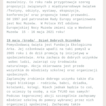
muzealnicy. Co roku rada przygotowuje szereg
propozycji związanych z międzynarodowym świętem
/festyny, odczyty, wystawy, ekspozycje,
konferencje/ oraz proponuje temat przewodni.
Od 1997 pod patronatem Rady Europy organizowana
jest Noc Muzeów. W Polsce XVI odsłona
Europejskiej Nocy Muzeów zmieni się w Weekend
Muzeów 15 - 16 maja 2021 roku!
19 maja /środa/ Dzień Dobrych Uczynków
Pomysłodawcą święta jest Fundacja Ekologiczna
Arka. Jej członkowie wpadli na taki pomysł w
2005 roku i do dziś promują tę inicjatywę w
społeczeństwie. Arka zachęca do dobrych uczynków
wobec ludzi, zwierząt czy środowiska
naturalnego. Akcja skierowana jest przede
wszystkim do młodzieży szkolnej oraz organizacji
społecznych.
Zaplanujmy zrobienie dobrego uczynku także dla
kogoś bliskiego - rodziców, babci, dziadka,
koleżanki, kolegi. Niech jednak będzie to coś,
co ucieszy tę osobę, a nie TYLKO nas samych!
Podczas tegorocznej akcji szczególnie zachęcamy
młodzież szkolną do pomocy wybranej przez nich
organizacji społecznej. Zachęcamy także