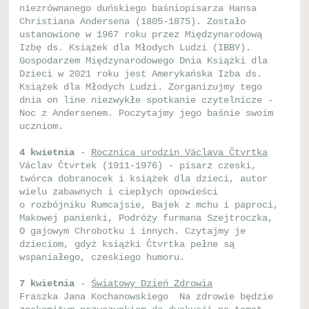
niezrównanego duńskiego baśniopisarza Hansa
Christiana Andersena (1805-1875). Zostało
ustanowione w 1967 roku przez Międzynarodową
Izbę ds. Książek dla Młodych Ludzi (IBBY).
Gospodarzem Międzynarodowego Dnia Książki dla
Dzieci w 2021 roku jest Amerykańska Izba ds.
Książek dla Młodych Ludzi. Zorganizujmy tego
dnia on line niezwykłe spotkanie czytelnicze -
Noc z Andersenem. Poczytajmy jego baśnie swoim
uczniom.
4 kwietnia
-
Rocznica urodzin Václava Čtvrtka
Václav Čtvrtek (1911-1976) - pisarz czeski,
twórca dobranocek i książek dla dzieci, autor
wielu zabawnych i ciepłych opowieści
o rozbójniku Rumcajsie, Bajek z mchu i paproci,
Makowej panienki, Podróży furmana Szejtroczka,
O gajowym Chrobotku i innych. Czytajmy je
dzieciom, gdyż książki Čtvrtka pełne są
wspaniałego, czeskiego humoru.
7 kwietnia
-
Światowy Dzień Zdrowia
Fraszka Jana Kochanowskiego Na zdrowie będzie