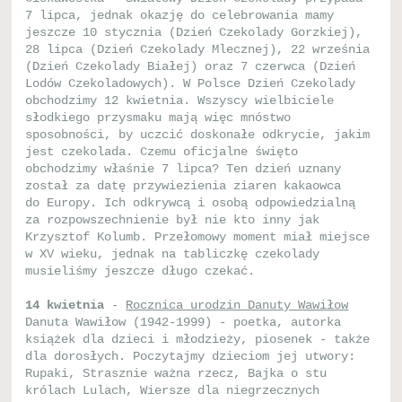
7 lipca, jednak okazję do celebrowania mamy
jeszcze 10 stycznia (Dzień Czekolady Gorzkiej),
28 lipca (Dzień Czekolady Mlecznej), 22 września
(Dzień Czekolady Białej) oraz 7 czerwca (Dzień
Lodów Czekoladowych). W Polsce Dzień Czekolady
obchodzimy 12 kwietnia. Wszyscy wielbiciele
słodkiego przysmaku mają więc mnóstwo
sposobności, by uczcić doskonałe odkrycie, jakim
jest czekolada. Czemu oficjalne święto
obchodzimy właśnie 7 lipca? Ten dzień uznany
został za datę przywiezienia ziaren kakaowca
do Europy. Ich odkrywcą i osobą odpowiedzialną
za rozpowszechnienie był nie kto inny jak
Krzysztof Kolumb. Przełomowy moment miał miejsce
w XV wieku, jednak na tabliczkę czekolady
musieliśmy jeszcze długo czekać.
14 kwietnia
-
Rocznica urodzin Danuty Wawiłow
Danuta Wawiłow (1942-1999) - poetka, autorka
książek dla dzieci i młodzieży, piosenek - także
dla dorosłych. Poczytajmy dzieciom jej utwory:
Rupaki, Strasznie ważna rzecz, Bajka o stu
królach Lulach, Wiersze dla niegrzecznych