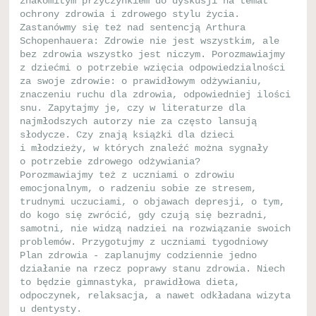
znakomitym przyczynkiem do dyskusji na temat
ochrony zdrowia i zdrowego stylu życia.
Zastanówmy się też nad sentencją Arthura
Schopenhauera: Zdrowie nie jest wszystkim, ale
bez zdrowia wszystko jest niczym. Porozmawiajmy
z dziećmi o potrzebie wzięcia odpowiedzialności
za swoje zdrowie: o prawidłowym odżywianiu,
znaczeniu ruchu dla zdrowia, odpowiedniej ilości
snu. Zapytajmy je, czy w literaturze dla
najmłodszych autorzy nie za często lansują
słodycze. Czy znają książki dla dzieci
i młodzieży, w których znaleźć można sygnały
o potrzebie zdrowego odżywiania?
Porozmawiajmy też z uczniami o zdrowiu
emocjonalnym, o radzeniu sobie ze stresem,
trudnymi uczuciami, o objawach depresji, o tym,
do kogo się zwrócić, gdy czują się bezradni,
samotni, nie widzą nadziei na rozwiązanie swoich
problemów. Przygotujmy z uczniami tygodniowy
Plan zdrowia - zaplanujmy codziennie jedno
działanie na rzecz poprawy stanu zdrowia. Niech
to będzie gimnastyka, prawidłowa dieta,
odpoczynek, relaksacja, a nawet odkładana wizyta
u dentysty.