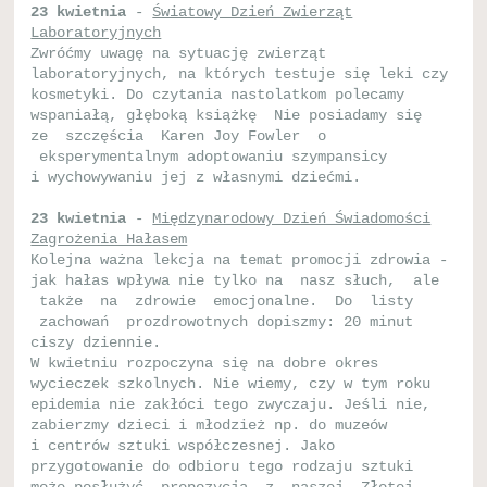
23 kwietnia
-
Światowy Dzień Zwierząt
Laboratoryjnych
Zwróćmy uwagę na sytuację zwierząt
laboratoryjnych, na których testuje się leki czy
kosmetyki. Do czytania nastolatkom polecamy
wspaniałą, głęboką książkę Nie posiadamy się
ze szczęścia Karen Joy Fowler o
eksperymentalnym adoptowaniu szympansicy
i wychowywaniu jej z własnymi dziećmi.
23 kwietnia
-
Międzynarodowy Dzień Świadomości
Zagrożenia Hałasem
Kolejna ważna lekcja na temat promocji zdrowia -
jak hałas wpływa nie tylko na nasz słuch, ale
także na zdrowie emocjonalne. Do listy
zachowań prozdrowotnych dopiszmy: 20 minut
ciszy dziennie.
W kwietniu rozpoczyna się na dobre okres
wycieczek szkolnych. Nie wiemy, czy w tym roku
epidemia nie zakłóci tego zwyczaju. Jeśli nie,
zabierzmy dzieci i młodzież np. do muzeów
i centrów sztuki współczesnej. Jako
przygotowanie do odbioru tego rodzaju sztuki