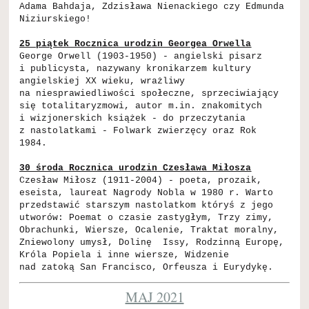
Adama Bahdaja, Zdzisława Nienackiego czy Edmunda
Niziurskiego!
25 piątek Rocznica urodzin Georgea Orwella
George Orwell (1903-1950) - angielski pisarz
i publicysta, nazywany kronikarzem kultury
angielskiej XX wieku, wrażliwy
na niesprawiedliwości społeczne, sprzeciwiający
się totalitaryzmowi, autor m.in. znakomitych
i wizjonerskich książek - do przeczytania
z nastolatkami - Folwark zwierzęcy oraz Rok
1984.
30 środa Rocznica urodzin Czesława Miłosza
Czesław Miłosz (1911-2004) - poeta, prozaik,
eseista, laureat Nagrody Nobla w 1980 r. Warto
przedstawić starszym nastolatkom któryś z jego
utworów: Poemat o czasie zastygłym, Trzy zimy,
Obrachunki, Wiersze, Ocalenie, Traktat moralny,
Zniewolony umysł, Dolinę Issy, Rodzinną Europę,
Króla Popiela i inne wiersze, Widzenie
nad zatoką San Francisco, Orfeusza i Eurydykę.
MAJ 2021