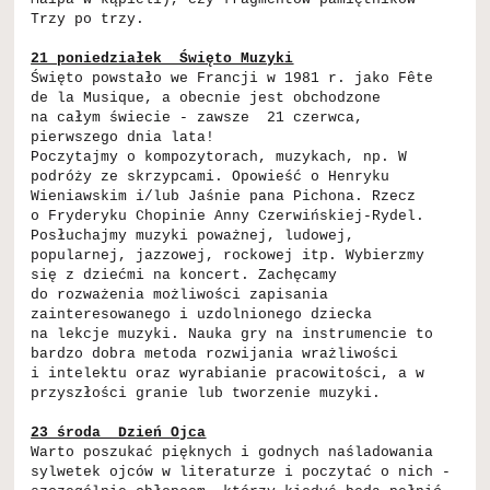
Trzy po trzy.
21 poniedziałek Święto Muzyki
Święto powstało we Francji w 1981 r. jako Fête
de la Musique, a obecnie jest obchodzone
na całym świecie - zawsze 21 czerwca,
pierwszego dnia lata!
Poczytajmy o kompozytorach, muzykach, np. W
podróży ze skrzypcami. Opowieść o Henryku
Wieniawskim i/lub Jaśnie pana Pichona. Rzecz
o Fryderyku Chopinie Anny Czerwińskiej-Rydel.
Posłuchajmy muzyki poważnej, ludowej,
popularnej, jazzowej, rockowej itp. Wybierzmy
się z dziećmi na koncert. Zachęcamy
do rozważenia możliwości zapisania
zainteresowanego i uzdolnionego dziecka
na lekcje muzyki. Nauka gry na instrumencie to
bardzo dobra metoda rozwijania wrażliwości
i intelektu oraz wyrabianie pracowitości, a w
przyszłości granie lub tworzenie muzyki.
23 środa Dzień Ojca
Warto poszukać pięknych i godnych naśladowania
sylwetek ojców w literaturze i poczytać o nich -