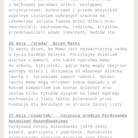
z bajkowymi paradami dzieci, występami
artystycznymi, konkursami i przede wszystkim
wspólnym czytaniem wybranych utworów np.
Lokomotywy Juliana Tuwima przez dzieci oraz
nauczycieli, wychowawców, rodziców, artystów,
przedstawicieli władz lokalnych, mediów itp.
26 maja /środa/ Dzień Matki
To ważny dzień, bo Mama jest najważniejszą osobą
w życiu każdego dziecka. Poczytajmy dzieciom
wiersze o mamach, ale także zaprośmy mamy
do szkoły, biblioteki, gdzie będą mogły obejrzeć
występy dzieci i otrzymają od własnego dziecka
laurkę z życzeniami samych radości. Oprócz
laurki mamy mogą otrzymać kopię wywiadu z dr.
Rossem Campbellem Jak kochać dziecko? oraz
zestaw kilku tytułów książek na temat mądrego
wychowania z listy lektur polecanych przez
Fundację dla dorosłych na stronie Złotej Listy.
27 maja /czwartek/ rocznica urodzin Ferdynanda
Antoniego Ossendowskiego
Ferdynand Antoni Ossendowski (1878-1945) -
pisarz, publicysta i podróżnik. Koniecznie
przeczytajmy starszym dzieciom jego Słonia