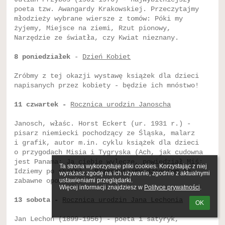
poeta tzw. Awangardy Krakowskiej. Przeczytajmy
młodzieży wybrane wiersze z tomów: Póki my
żyjemy, Miejsce na ziemi, Rzut pionowy,
Narzędzie ze światła, czy Kwiat nieznany.
8 poniedziałek
-
Dzień Kobiet
Zróbmy z tej okazji wystawę książek dla dzieci
napisanych przez kobiety - będzie ich mnóstwo!
11 czwartek -
Rocznica urodzin Janoscha
Janosch, właśc. Horst Eckert (ur. 1931 r.) -
pisarz niemiecki pochodzący ze Śląska, malarz
i grafik, autor m.in. cyklu książek dla dzieci
o przygodach Misia i Tygryska (Ach, jak cudowna
jest Panama; Ja ciebie wyleczę, powiedział Miś;
Ta strona wykorzystuje pliki cookies. Korzystając z niej 
Idziemy po skarb). Przeczytajmy dzieciom te
wyrażasz zgodę na ich używanie, zgodnie z aktualnymi 
ustawieniami przeglądarki.

zabawne opowieści!
Więcej informacji znajdziesz w 
Polityce prywatności
.
13 sobota -
Rocznica urodzin Jana Lechonia
OK
Jan Lechoń (1899-1956) - poeta i satyryk,