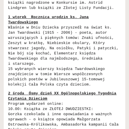
książki nagrodzone w Konkursie im. Astrid
Lindgren lub książki ze Złotej Listy Fundacji.
1 wtorek Rocznica urodzin ks. Jana
Twardowskiego
Właśnie w Dniu Dziecka przyszedł na świat ks.
Jan Twardowski (1915 - 2006) - poeta, autor
wzruszających i pięknych tomów: Znaki ufności,
Zeszyt w kratkę, Niebieskie okulary, Który
stwarzasz jagody, Na osiołku, Patyki i patyczki,
Nie bój się kochać, Elementarz księdza
Twardowskiego dla najmłodszego, średniaka
i starszego.
15 wybranych wierszy księdza Twardowskiego
znajdziecie w tomie Wiersze współczesnych
polskich poetów w Jubileuszowej 15-tomowej
kolekcji Cała Polska czyta dzieciom.
2 środa Ósmy dzień XX Ogólnopolskiego Tygodnia
Czytania Dzieciom
Program wydarzeń online:
10.00: Książka ze ZŁOTEJ DWUDZIESTKI:
Gorzka czekolada i inne opowiadania o ważnych
sprawach - o książce opowiada Małgorzata
Ostrowska-Królikowska, Ambasadorka kampanii Cała