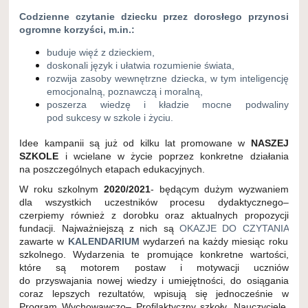
Codzienne czytanie dziecku przez dorosłego przynosi
ogromne korzyści, m.in.:
buduje więź z dzieckiem,
doskonali język i ułatwia rozumienie świata,
rozwija zasoby wewnętrzne dziecka, w tym inteligencję
emocjonalną, poznawczą i moralną,
poszerza wiedzę i kładzie mocne podwaliny
pod sukcesy w szkole i życiu.
Idee kampanii są już od kilku lat promowane w
NASZEJ
SZKOLE
i wcielane w życie poprzez konkretne działania
na poszczególnych etapach edukacyjnych.
W roku szkolnym
2020/2021
- będącym dużym wyzwaniem
dla wszystkich uczestników procesu dydaktycznego–
czerpiemy również z dorobku oraz aktualnych propozycji
fundacji. Najważniejszą z nich są
OKAZJE DO CZYTANIA
zawarte w
KALENDARIUM
wydarzeń na każdy miesiąc roku
szkolnego. Wydarzenia te promujące konkretne wartości,
które są motorem postaw i motywacji uczniów
do przyswajania nowej wiedzy i umiejętności, do osiągania
coraz lepszych rezultatów, wpisują się jednocześnie w
Program Wychowawczo– Profilaktyczny szkoły. Nauczyciele,