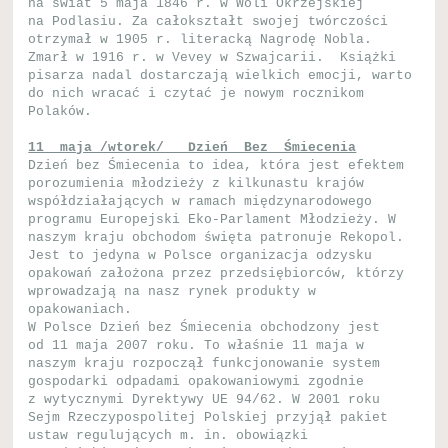
na świat 5 maja 1846 r. w Woli Okrzejskiej
na Podlasiu. Za całokształt swojej twórczości
otrzymał w 1905 r. literacką Nagrodę Nobla.
Zmarł w 1916 r. w Vevey w Szwajcarii. Książki
pisarza nadal dostarczają wielkich emocji, warto
do nich wracać i czytać je nowym rocznikom
Polaków.
11 maja /wtorek/ Dzień Bez Śmiecenia
Dzień bez Śmiecenia to idea, która jest efektem
porozumienia młodzieży z kilkunastu krajów
współdziałających w ramach międzynarodowego
programu Europejski Eko-Parlament Młodzieży. W
naszym kraju obchodom święta patronuje Rekopol.
Jest to jedyna w Polsce organizacja odzysku
opakowań założona przez przedsiębiorców, którzy
wprowadzają na nasz rynek produkty w
opakowaniach.
W Polsce Dzień bez Śmiecenia obchodzony jest
od 11 maja 2007 roku. To właśnie 11 maja w
naszym kraju rozpoczął funkcjonowanie system
gospodarki odpadami opakowaniowymi zgodnie
z wytycznymi Dyrektywy UE 94/62. W 2001 roku
Sejm Rzeczypospolitej Polskiej przyjął pakiet
ustaw regulujących m. in. obowiązki