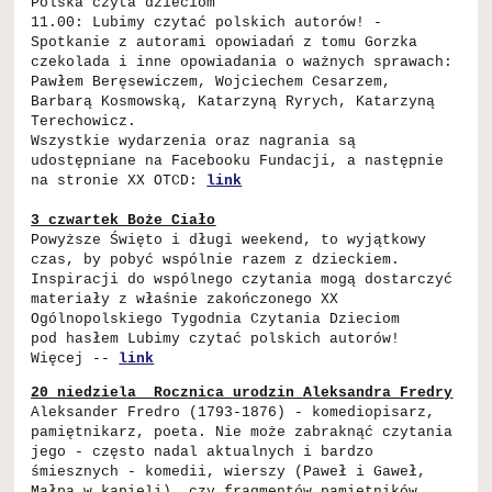
Polska czyta dzieciom
11.00: Lubimy czytać polskich autorów! -
Spotkanie z autorami opowiadań z tomu Gorzka
czekolada i inne opowiadania o ważnych sprawach:
Pawłem Beręsewiczem, Wojciechem Cesarzem,
Barbarą Kosmowską, Katarzyną Ryrych, Katarzyną
Terechowicz.
Wszystkie wydarzenia oraz nagrania są
udostępniane na Facebooku Fundacji, a następnie
na stronie XX OTCD:
link
3 czwartek Boże Ciało
Powyższe Święto i długi weekend, to wyjątkowy
czas, by pobyć wspólnie razem z dzieckiem.
Inspiracji do wspólnego czytania mogą dostarczyć
materiały z właśnie zakończonego XX
Ogólnopolskiego Tygodnia Czytania Dzieciom
pod hasłem Lubimy czytać polskich autorów!
Więcej --
link
20 niedziela Rocznica urodzin Aleksandra Fredry
Aleksander Fredro (1793-1876) - komediopisarz,
pamiętnikarz, poeta. Nie może zabraknąć czytania
jego - często nadal aktualnych i bardzo
śmiesznych - komedii, wierszy (Paweł i Gaweł,
Małpa w kąpieli), czy fragmentów pamiętników