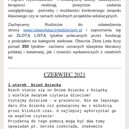
terapeuci realizują powyższe zadania
uwzględniając potrzeby i możliwości konkretnego zespołu
klasowego czy w ramach szkolnych projektów edukacyjnych.
Zachęcamy Rodziców do odwiedzenia
strony
www.calapolskaczytadzieciom.pl
i zapoznania się
ze
ZŁOTĄ LISTĄ
tytułów polecanych przez fundację
z podziałem na kategorie wiekowe. Obecnie Złota Lista liczy
ponad
350
tytułów– zarówno uznanych klasyków literatury
polskiej i światowej, jak i nowości wydawniczych z ostatnich
lat.
CZERWIEC 2021
1 wtorek Dzień Dziecka
Niech stanie się on Dniem Dziecka z Książką
i wielkim świętem czytania dzieciom!
Czytajmy dzieciom - w prezencie. Nie ma lepszego
daru dla dziecka niż poświęcony mu z miłością
przez bliskich czas. A najlepiej wykorzystać go
na wspólne czytanie!
Przydatną do tego pomocą mogą być dwa tomy
opowiadań pt. Gorzka czekolada, znakomite