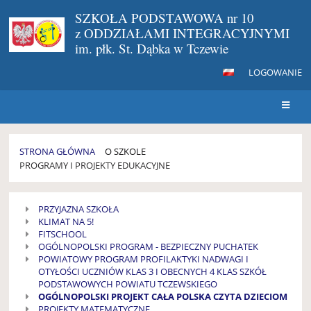
SZKOŁA PODSTAWOWA nr 10
z ODDZIAŁAMI INTEGRACYJNYMI
im. płk. St. Dąbka w Tczewie
LOGOWANIE
STRONA GŁÓWNA
O SZKOLE
PROGRAMY I PROJEKTY EDUKACYJNE
PROGRAMY
PRZYJAZNA SZKOŁA
i
KLIMAT NA 5!
PROJEKTY
FITSCHOOL
EDUKACYJNE
OGÓLNOPOLSKI PROGRAM - BEZPIECZNY PUCHATEK
POWIATOWY PROGRAM PROFILAKTYKI NADWAGI I
OTYŁOŚCI UCZNIÓW KLAS 3 I OBECNYCH 4 KLAS SZKÓŁ
PODSTAWOWYCH POWIATU TCZEWSKIEGO
OGÓLNOPOLSKI PROJEKT CAŁA POLSKA CZYTA DZIECIOM
PROJEKTY MATEMATYCZNE