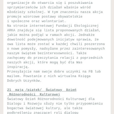
organizacje do otwarcia się i poszukiwania
sprzymierzeńców ich działań właśnie wśród
młodzieży szkolnej. W tym znaczeniu nasza akcja
promuje wzorcowe postawy obywatelskie
i społeczne oraz wolontariat.
Na stronie internetowej Fundacji Ekologicznej
ARKA znajduje się lista proponowanych działań,
jakie można podjąć w ramach akcji. Jednakże
dowolność podejmowanych inicjatyw sprawia, że
owa lista może zostać w każdej chwili poszerzona
o nowe pomysły, nadsyłane przez zainteresowanych
naszym świętem bezinteresowności. Także
zachęcamy do przeczytania relacji z poprzednich
naszych akcji, które mogą być dla Was
inspiracją.
Przesyłajcie nam swoje dobre uczynki na FB lub
mailem. Powstanie z nich wirtualna Księga
Dobrych Uczynków.
21 maja /piątek/ Światowy Dzień
Różnorodności Kulturowej
Światowy Dzień Różnorodności Kulturowej dla
Dialogu i Rozwoju służy nie tylko przypomnieniu
bogactwa światowej kultury, ale także
podkreśleniu znaczącej roli dialogu