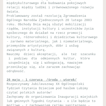
międzykulturowego dla budowania pokojowych
relacji między ludźmi i zrównoważonego rozwoju
świata.
Proklamowany został rezolucją Zgromadzenia
Ogólnego Narodów Zjednoczonych 20 lutego 2003
roku. Obchody Dnia mają służyć mobilizacji
rządów, instytucji kultury i uczestników życia
społecznego do działań na rzecz promocji
kultury, różnorodności i dziedzictwa kulturowego
- zarówno materialnego, jak i niematerialnego,
przemysłów artystycznych, dóbr i usług
związanych z kulturą.
Nauczmy dzieci akceptacji, ale też szacunku
i podziwu dla odmiennych kultur, które
uzupełniają się i wzbogacają, nawzajem
przenikając się, ale zarazem zachowując
odrębność.
26 maja - 1 czerwca /środa - wtorek/
Rozpoczynamy Jubileuszowy XX Ogólnopolski
Tydzień Czytania Dzieciom pod hasłem Lubimy
czytać polskich autorów!
Zachęcamy do organizowania Inauguracji miejskich
lub gminnych Tygodni Czytania - o ile będzie to
możliwe - z zachowaniem reżimu sanitarnego -