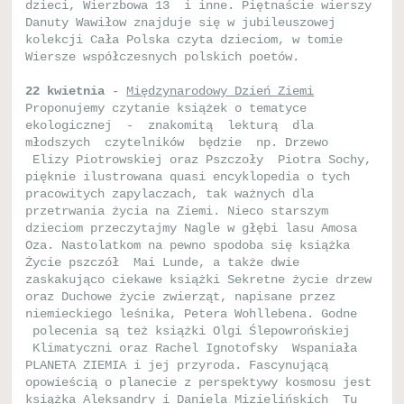
dzieci, Wierzbowa 13 i inne. Piętnaście wierszy
Danuty Wawiłow znajduje się w jubileuszowej
kolekcji Cała Polska czyta dzieciom, w tomie
Wiersze współczesnych polskich poetów.
22 kwietnia
-
Międzynarodowy Dzień Ziemi
Proponujemy czytanie książek o tematyce
ekologicznej - znakomitą lekturą dla
młodszych czytelników będzie np. Drzewo
Elizy Piotrowskiej oraz Pszczoły Piotra Sochy,
pięknie ilustrowana quasi encyklopedia o tych
pracowitych zapylaczach, tak ważnych dla
przetrwania życia na Ziemi. Nieco starszym
dzieciom przeczytajmy Nagle w głębi lasu Amosa
Oza. Nastolatkom na pewno spodoba się książka
Życie pszczół Mai Lunde, a także dwie
zaskakująco ciekawe książki Sekretne życie drzew
oraz Duchowe życie zwierząt, napisane przez
niemieckiego leśnika, Petera Wohllebena. Godne
polecenia są też książki Olgi Ślepowrońskiej
Klimatyczni oraz Rachel Ignotofsky Wspaniała
PLANETA ZIEMIA i jej przyroda. Fascynującą
opowieścią o planecie z perspektywy kosmosu jest
książka Aleksandry i Daniela Mizielińskich Tu