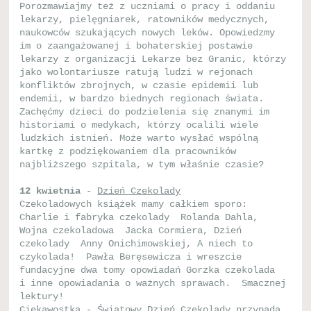
Porozmawiajmy też z uczniami o pracy i oddaniu
lekarzy, pielęgniarek, ratowników medycznych,
naukowców szukających nowych leków. Opowiedzmy
im o zaangażowanej i bohaterskiej postawie
lekarzy z organizacji Lekarze bez Granic, którzy
jako wolontariusze ratują ludzi w rejonach
konfliktów zbrojnych, w czasie epidemii lub
endemii, w bardzo biednych regionach świata.
Zachęćmy dzieci do podzielenia się znanymi im
historiami o medykach, którzy ocalili wiele
ludzkich istnień. Może warto wysłać wspólną
kartkę z podziękowaniem dla pracowników
najbliższego szpitala, w tym właśnie czasie?
12 kwietnia
-
Dzień Czekolady
Czekoladowych książek mamy całkiem sporo:
Charlie i fabryka czekolady Rolanda Dahla,
Wojna czekoladowa Jacka Cormiera, Dzień
czekolady Anny Onichimowskiej, A niech to
czykolada! Pawła Beręsewicza i wreszcie
fundacyjne dwa tomy opowiadań Gorzka czekolada
i inne opowiadania o ważnych sprawach. Smacznej
lektury!
Ciekawostka - Światowy Dzień Czekolady przypada