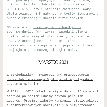
może posłużyć propozycja z naszej Złotej
Listy, książka Sebastiana Cichockiego
S.Z.T.U.K.A., czyli Szalenie Zajmujące Twory
Utalentowanych i Krnąbrnych Artystów ilustrowana
przez Aleksandrę i Daniela Mizielińskich.
30 kwietnia
-
Urodziny Svena Nordqvista
Sven Nordqvist (ur. 1946) szwedzki pisarz
i ilustrator książek dla dzieci, najbardziej
znany z uroczej serii Pattson i Findus
o zażyłości starszego pana i jego kota, która
znajduje się na naszej Złotej Liście.
MARZEC 2021
1 poniedziałek -
Rozpoczynamy przygotowania
do XX Jubileuszowego Ogólnopolskiego Tygodnia
Czytania Dzieciom.
W 2021 r. OTCD odbędzie się w dniach 26 maja - 1
czerwca po hasłem Lubimy czytać polskich
autorów! Prosimy liderów kampanii, bibliotekarzy
i zainteresowanych nauczycieli o przygotowanie