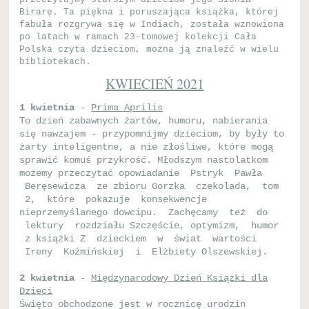
Birarę. Ta piękna i poruszająca książka, której
fabuła rozgrywa się w Indiach, została wznowiona
po latach w ramach 23-tomowej kolekcji Cała
Polska czyta dzieciom, można ją znaleźć w wielu
bibliotekach.
KWIECIEŃ 2021
1 kwietnia
-
Prima Aprilis
To dzień zabawnych żartów, humoru, nabierania
się nawzajem - przypomnijmy dzieciom, by były to
żarty inteligentne, a nie złośliwe, które mogą
sprawić komuś przykrość. Młodszym nastolatkom
możemy przeczytać opowiadanie Pstryk Pawła
Beręsewicza ze zbioru Gorzka czekolada, tom
2, które pokazuje konsekwencje
nieprzemyślanego dowcipu. Zachęcamy też do
lektury rozdziału Szczęście, optymizm, humor
z książki Z dzieckiem w świat wartości
Ireny Koźmińskiej i Elżbiety Olszewskiej.
2 kwietnia
-
Międzynarodowy Dzień Książki dla
Dzieci
Święto obchodzone jest w rocznicę urodzin