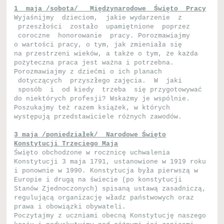
1 maja /sobota/ Międzynarodowe Święto Pracy
Wyjaśnijmy dzieciom, jakie wydarzenie z
przeszłości zostało upamiętnione poprzez
coroczne honorowanie pracy. Porozmawiajmy
o wartości pracy, o tym, jak zmieniała się
na przestrzeni wieków, a także o tym, że każda
pożyteczna praca jest ważna i potrzebna.
Porozmawiajmy z dziećmi o ich planach
dotyczących przyszłego zajęcia. W jaki
sposób i od kiedy trzeba się przygotowywać
do niektórych profesji? Wskażmy je wspólnie.
Poszukajmy też razem książek, w których
występują przedstawiciele różnych zawodów.
3 maja /poniedziałek/ Narodowe Święto
Konstytucji Trzeciego Maja
Święto obchodzone w rocznicę uchwalenia
Konstytucji 3 maja 1791, ustanowione w 1919 roku
i ponownie w 1990. Konstytucja była pierwszą w
Europie i drugą na świecie (po konstytucji
Stanów Zjednoczonych) spisaną ustawą zasadniczą,
regulującą organizację władz państwowych oraz
prawa i obowiązki obywateli.
Poczytajmy z uczniami obecną Konstytucję naszego