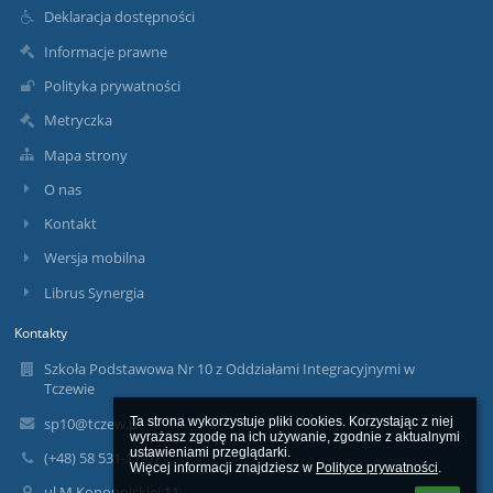
Deklaracja dostępności
Informacje prawne
Polityka prywatności
Metryczka
Mapa strony
O nas
Kontakt
Wersja mobilna
Librus Synergia
Kontakty
Szkoła Podstawowa Nr 10 z Oddziałami Integracyjnymi w
Tczewie
sp10@tczew.pl
Ta strona wykorzystuje pliki cookies. Korzystając z niej 
wyrażasz zgodę na ich używanie, zgodnie z aktualnymi 
ustawieniami przeglądarki.

(+48) 58 531-17-07
Więcej informacji znajdziesz w 
Polityce prywatności
.
ul.M.Konopnickiej 11