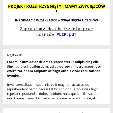
PROJEKT ROZSTRZYGNIĘTY - MAMY ZWYCIĘZCÓW
!
INFORMACJE W ZAKŁADCE --
OSIĄGNIĘCIA UCZNIÓW
Zapraszamy do obejrzenia prac
uczniów
PLIK.pdf
Nagłówek
Lorem ipsum dolor sit amet, consectetur adipisicing elit.
Sint, adipisci, quibusdam, ad ab quisquam esse aspernatur
exercitationem aliquam at fugit omnis vitae recusandae
eveniet.
Inventore, aliquam sequi nisi velit magnam accusamus
reprehenderit nemo necessitatibus doloribus molestiae fugit
repellat repudiandae dolor. Incidunt, nulla quidem illo suscipit
nihil!Lorem ipsum dolor sit amet, consectetur adipisicing elit.