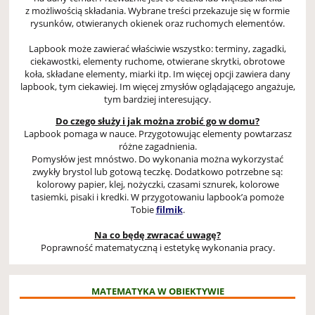
z możliwością składania. Wybrane treści przekazuje się w formie
rysunków, otwieranych okienek oraz ruchomych elementów.
Lapbook może zawierać właściwie wszystko: terminy, zagadki,
ciekawostki, elementy ruchome, otwierane skrytki, obrotowe
koła, składane elementy, miarki itp. Im więcej opcji zawiera dany
lapbook, tym ciekawiej. Im więcej zmysłów oglądającego angażuje,
tym bardziej interesujący.
Do czego służy i jak można zrobić go w domu?
Lapbook pomaga w nauce. Przygotowując elementy powtarzasz
różne zagadnienia.
Pomysłów jest mnóstwo. Do wykonania można wykorzystać
zwykły brystol lub gotową teczkę. Dodatkowo potrzebne są:
kolorowy papier, klej, nożyczki, czasami sznurek, kolorowe
tasiemki, pisaki i kredki. W przygotowaniu lapbook’a pomoże
Tobie
filmik
.
Na co będę zwracać uwagę?
Poprawność matematyczną i estetykę wykonania pracy.
MATEMATYKA W OBIEKTYWIE