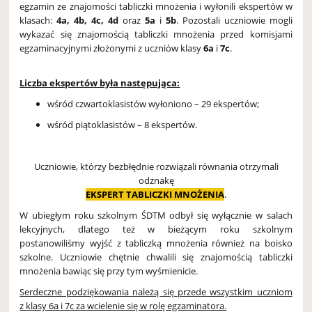
egzamin ze znajomości tabliczki mnożenia i wyłonili ekspertów w
klasach:
4a, 4b, 4c, 4d
oraz
5a
i
5b
. Pozostali uczniowie mogli
wykazać się znajomością tabliczki mnożenia przed komisjami
egzaminacyjnymi złożonymi z uczniów klasy
6a
i
7c
.
Liczba ekspertów była następująca:
wśród czwartoklasistów wyłoniono – 29 ekspertów;
wśród piątoklasistów – 8 ekspertów.
Uczniowie, którzy bezbłędnie rozwiązali równania otrzymali
odznakę
EKSPERT TABLICZKI MNOŻENIA
.
W ubiegłym roku szkolnym ŚDTM odbył się wyłącznie w salach
lekcyjnych, dlatego też w bieżącym roku szkolnym
postanowiliśmy wyjść z tabliczką mnożenia również na boisko
szkolne. Uczniowie chętnie chwalili się znajomością tabliczki
mnożenia bawiąc się przy tym wyśmienicie.
Serdeczne podziękowania należą się przede wszystkim uczniom
z klasy 6a i 7c za wcielenie się w rolę egzaminatora.