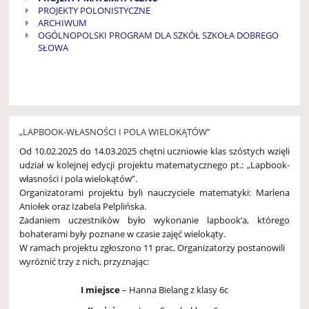
PROJEKTY POLONISTYCZNE
ARCHIWUM
OGÓLNOPOLSKI PROGRAM DLA SZKÓŁ SZKOŁA DOBREGO
SŁOWA
„LAPBOOK-WŁASNOŚCI I POLA WIELOKĄTÓW”
Od 10.02.2025 do 14.03.2025 chętni uczniowie klas szóstych wzięli
udział w kolejnej edycji projektu matematycznego pt.: „
Lapbook
-
własności i pola wielokątów”.
Organizatorami projektu byli nauczyciele matematyki: Marlena
Aniołek oraz Izabela Pelplińska.
Zadaniem uczestników było wykonanie
lapbook’a
, którego
bohaterami były poznane w czasie zajęć wielokąty.
W ramach projektu zgłoszono 11 prac. Organizatorzy postanowili
wyróżnić trzy z nich, przyznając:
I miejsce
– Hanna Bielang z klasy 6c