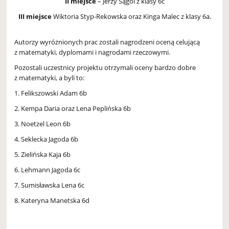
II
miejsce
– Jerzy Sągol z klasy 6c
III
miejsce
Wiktoria Styp-Rekowska oraz Kinga Malec z klasy 6a.
Autorzy wyróżnionych prac zostali nagrodzeni oceną celującą
z matematyki, dyplomami i nagrodami rzeczowymi.
Pozostali uczestnicy projektu otrzymali oceny bardzo dobre
z matematyki, a byli to:
1. Felikszowski Adam 6b
2. Kempa Daria oraz Lena Peplińska 6b
3. Noetzel Leon 6b
4. Seklecka Jagoda 6b
5. Zielińska Kaja 6b
6. Lehmann Jagoda 6c
7. Sumisławska Lena 6c
8. Kateryna Manetska 6d