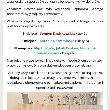
własności oraz sposobów obliczania pól poznanych wielokątów.
Zadaniem uczestników było wykonanie lapbook’a, którego
bohaterami były trójkąty i czworokąty.
W ramach projektu zgłoszono 7 prac. Spośród nich organizatorzy
postanowili wyróżnić trzy.
I miejsce
–
Szymon Kapitkowski
z klasy 6a
II
miejsce
–
Antonina Krzemińska
z klasy 6a
III
miejsce
–
Filip Lubiński, Jakub Pankau, Michalina
Tomankiewicz
z klasy 6b
Nagrodzone prace wyróżniły się ciekawym podejściem do tematu
pracy, pomysłowością oraz dużym wkładem pracy własnej.
Autorzy wszystkich lapbook’ów zostali nagrodzeni oceną bardzo
dobrą lub celującą z matematyki. Autorów wyróżnionych prac
dodatkowo uhonorowano pamiątkowymi dyplomami i drobnymi
upominkami rzeczowymi.