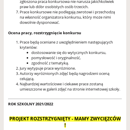
zgłoszona praca konkursowa nie narusza jakichkolwiek
praw lub dóbr osobistych osób trzecich.
Prace konkursowe nie podlegają zwrotowi i przechodzą
na własność organizatora konkursu, który może nimi
dowolnie dysponować.
Ocena pracy, rozstrzygnięcie konkursu
Prace będą oceniane z uwzględnieniem następujących
kryteriów:
dostosowanie się do wytycznych konkursu,
pomysłowość i oryginalność,
zgodność z tematyką.
Jury wytypuje prace wyróżnione.
Autorzy wyróżnionych zdjęć będą nagrodzeni oceną
celującą.
Najbardziej wartościowe i ciekawe prace zostaną
umieszczone w galerii zdjęć na stronie internetowej szkoły.
ROK SZKOLNY 2021/2022
PROJEKT ROZSTRZYGNIĘTY - MAMY ZWYCIĘZCÓW
!