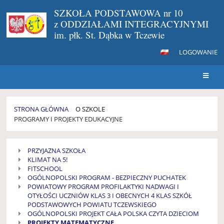
SZKOŁA PODSTAWOWA nr 10
z ODDZIAŁAMI INTEGRACYJNYMI
im. płk. St. Dąbka w Tczewie
LOGOWANIE
STRONA GŁÓWNA
O SZKOLE
PROGRAMY I PROJEKTY EDUKACYJNE
PROGRAMY
PRZYJAZNA SZKOŁA
i
KLIMAT NA 5!
PROJEKTY
FITSCHOOL
EDUKACYJNE
OGÓLNOPOLSKI PROGRAM - BEZPIECZNY PUCHATEK
POWIATOWY PROGRAM PROFILAKTYKI NADWAGI I
OTYŁOŚCI UCZNIÓW KLAS 3 I OBECNYCH 4 KLAS SZKÓŁ
PODSTAWOWYCH POWIATU TCZEWSKIEGO
OGÓLNOPOLSKI PROJEKT CAŁA POLSKA CZYTA DZIECIOM
PROJEKTY MATEMATYCZNE