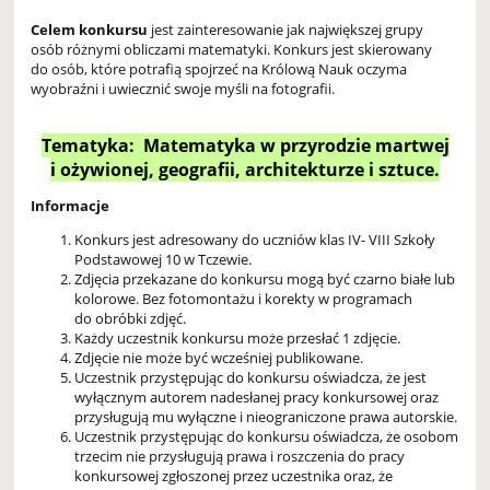
Celem konkursu
jest zainteresowanie jak największej grupy
osób różnymi obliczami matematyki. Konkurs jest skierowany
do osób, które potrafią spojrzeć na Królową Nauk oczyma
wyobraźni i uwiecznić swoje myśli na fotografii.
Tematyka: Matematyka w przyrodzie martwej
i ożywionej, geografii, architekturze i sztuce.
Informacje
Konkurs jest adresowany do uczniów klas IV- VIII Szkoły
Podstawowej 10 w Tczewie.
Zdjęcia przekazane do konkursu mogą być czarno białe lub
kolorowe. Bez fotomontażu i korekty w programach
do obróbki zdjęć.
Każdy uczestnik konkursu może przesłać 1 zdjęcie.
Zdjęcie nie może być wcześniej publikowane.
Uczestnik przystępując do konkursu oświadcza, że jest
wyłącznym autorem nadesłanej pracy konkursowej oraz
przysługują mu wyłączne i nieograniczone prawa autorskie.
Uczestnik przystępując do konkursu oświadcza, że osobom
trzecim nie przysługują prawa i roszczenia do pracy
konkursowej zgłoszonej przez uczestnika oraz, że