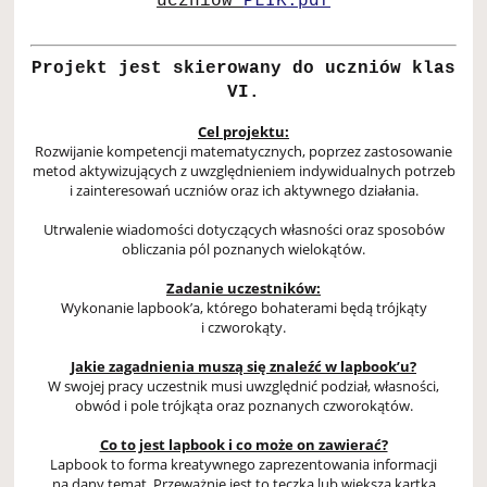
uczniów
PLIK.pdf
Projekt jest skierowany do uczniów klas
VI.
Cel projektu:
Rozwijanie kompetencji matematycznych, poprzez zastosowanie
metod aktywizujących z uwzględnieniem indywidualnych potrzeb
i zainteresowań uczniów oraz ich aktywnego działania.
Utrwalenie wiadomości dotyczących własności oraz sposobów
obliczania pól poznanych wielokątów.
Zadanie uczestników:
Wykonanie lapbook’a, którego bohaterami będą trójkąty
i czworokąty.
Jakie zagadnienia muszą się znaleźć w lapbook’u?
W swojej pracy uczestnik musi uwzględnić podział, własności,
obwód i pole trójkąta oraz poznanych czworokątów.
Co to jest lapbook i co może on zawierać?
Lapbook to forma kreatywnego zaprezentowania informacji
na dany temat. Przeważnie jest to teczka lub większa kartka