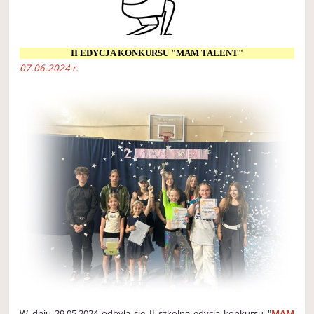
II EDYCJA KONKURSU "MAM TALENT"
07.06.2024 r.
W dniu 29.05.2024 odbyła się II szkolna edycja konkursu "
MAM