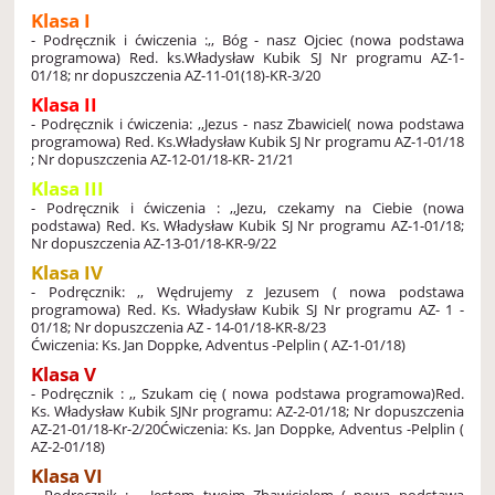
Klasa I
-
Podręcznik i ćwiczenia :,, Bóg - nasz Ojciec (nowa podstawa
programowa)
Red. ks.Władysław Kubik SJ
Nr programu AZ-1-
01/18; nr dopuszczenia AZ-11-01(18)-KR-3/20
Klasa II
- Podręcznik i ćwiczenia: ,,Jezus - nasz Zbawiciel( nowa podstawa
programowa)
Red. Ks.Władysław Kubik SJ
Nr programu AZ-1-01/18
; Nr dopuszczenia AZ-12-01/18-KR- 21/21
Klasa III
- Podręcznik i ćwiczenia : ,,Jezu, czekamy na Ciebie (nowa
podstawa)
Red. Ks. Władysław Kubik SJ
Nr programu AZ-1-01/18;
Nr dopuszczenia AZ-13-01/18-KR-9/22
Klasa IV
- Podręcznik: ,, Wędrujemy z Jezusem ( nowa podstawa
programowa)
Red. Ks. Władysław Kubik SJ
Nr programu AZ- 1 -
01/18; Nr dopuszczenia AZ - 14-01/18-KR-8/23
Ćwiczenia: Ks. Jan Doppke, Adventus -Pelplin ( AZ-1-01/18)
Klasa V
- Podręcznik : ,, Szukam cię ( nowa podstawa programowa)
Red.
Ks. Władysław Kubik SJ
Nr programu: AZ-2-01/18; Nr dopuszczenia
AZ-21-01/18-Kr-2/20
Ćwiczenia: Ks. Jan Doppke, Adventus -Pelplin (
AZ-2-01/18)
Klasa VI
- Podręcznik : ,, Jestem twoim Zbawicielem ( nowa podstawa