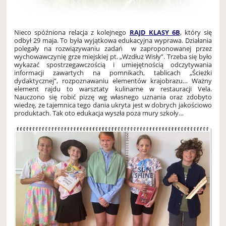
Nieco spóźniona relacja z kolejnego
RAJD KLASY 6B
, który się
odbył 29 maja. To była wyjątkowa edukacyjna wyprawa. Działania
polegały na rozwiązywaniu zadań w zaproponowanej przez
wychowawczynię grze miejskiej pt. „Wzdłuż Wisły”. Trzeba się było
wykazać spostrzegawczością i umiejętnością odczytywania
informacji zawartych na pomnikach, tablicach „Ścieżki
dydaktycznej”, rozpoznawaniu elementów krajobrazu… Ważny
element rajdu to warsztaty kulinarne w restauracji Vela.
Nauczono się robić pizzę wg własnego uznania oraz zdobyto
wiedzę, że tajemnica tego dania ukryta jest w dobrych jakościowo
produktach. Tak oto edukacja wyszła poza mury szkoły…