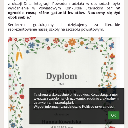
z okazji Dnia Integracji. Powodem udziału w obchodach było
wyróżnienie w Powiatowym Konkursie Literackim pt."
W
ogrodzie rosną różne gatunki kwiatów. Nauczmy się żyć
obok siebie.
"
Serdecznie gratulujemy i dziękujemy za literackie
reprezentowanie naszej szkoły na szczeblu powiatowym.
Ta strona wykorzystuje pliki cookies. Korzystając z niej 
wyrażasz zgodę na ich używanie, zgodnie z aktualnymi 
ustawieniami przeglądarki.

Więcej informacji znajdziesz w 
Polityce prywatności
.
OK