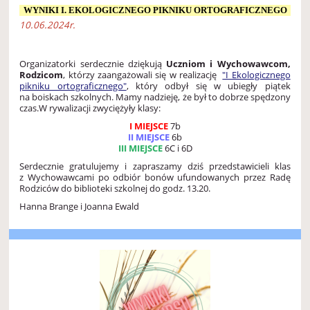
WYNIKI I. EKOLOGICZNEGO PIKNIKU ORTOGRAFICZNEGO
10.06.2024r.
Organizatorki serdecznie dziękują
Uczniom i Wychowawcom,
Rodzicom
, którzy zaangażowali się w realizację
"I Ekologicznego
pikniku ortograficznego"
, który odbył się w ubiegły piątek
na boiskach szkolnych. Mamy nadzieję, że był to dobrze spędzony
czas.W rywalizacji zwyciężyły klasy:
I MIEJSCE
7b
II MIEJSCE
6b
III MIEJSCE
6C i 6D
Serdecznie gratulujemy i zapraszamy dziś przedstawicieli klas
z Wychowawcami po odbiór bonów ufundowanych przez Radę
Rodziców do biblioteki szkolnej do godz. 13.20.
Hanna Brange i Joanna Ewald