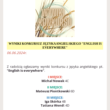
WYNIKI KONKURSUZ JĘZYKA ANGIELSKIEGO "ENGLISH IS
EVERYWHERE"
06.06.2024r.
Z radością ogłaszamy wyniki konkursu
z języka angielskiego pt.
"English is everywhere"
.
I MIEJSCE
:
Michał Nowak
4C
II MIEJSCE:
Mateusz Piontkowski
6D
III MIEJSCE:
Iga Skórka
4B
Tatiana Wend
t 4D