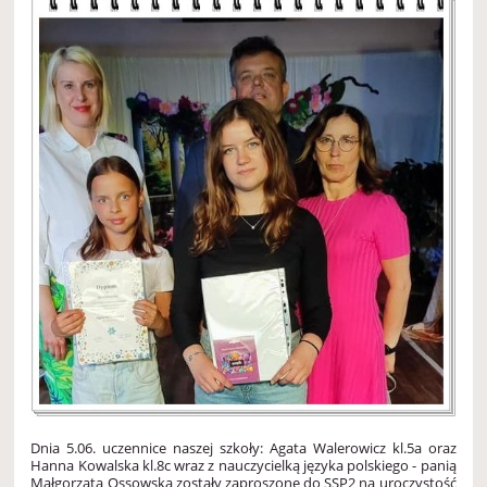
Dnia 5.06. uczennice naszej szkoły: Agata Walerowicz kl.5a oraz
Hanna Kowalska kl.8c wraz z nauczycielką języka polskiego - panią
Małgorzatą Ossowską zostały zaproszone do SSP2 na uroczystość