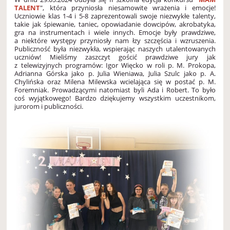
TALENT
", która przyniosła niesamowite wrażenia i emocje!
Uczniowie klas 1-4 i 5-8 zaprezentowali swoje niezwykłe talenty,
takie jak śpiewanie, taniec, opowiadanie dowcipów, akrobatyka,
gra na instrumentach i wiele innych. Emocje były prawdziwe,
a niektóre występy przyniosły nam łzy szczęścia i wzruszenia.
Publiczność była niezwykła, wspierając naszych utalentowanych
uczniów! Mieliśmy zaszczyt gościć prawdziwe jury jak
z telewizyjnych programów: Igor Więcko w roli p. M. Prokopa,
Adrianna Górska jako p. Julia Wieniawa, Julia Szulc jako p. A.
Chylińska oraz Milena Milewska wcielająca się w postać p. M.
Foremniak. Prowadzącymi natomiast byli Ada i Robert. To było
coś wyjątkowego! Bardzo dziękujemy wszystkim uczestnikom,
jurorom i publiczności.