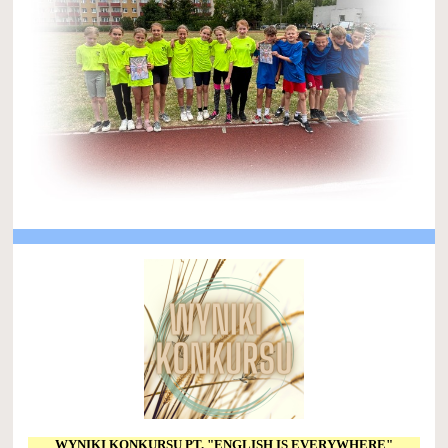
WYNIKI KONKURSU PT. "ENGLISH IS EVERYWHERE"