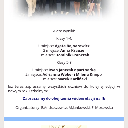
A oto wyniki:
Klasy 1-4:
1 miejsce:
Agata Bejnarowicz
2 miejsce:
Anna Krauze
3 miejsce:
Dominik Franczak
Klasy 5-8:
1 miejsce: I
wan Janczak z partnerką
2 miejsce:
Adrianna Weber i Milena Knopp
3 miejsce:
Marek Karliński
Już teraz zapraszamy wszystkich uczniów do kolejnej edycji w
nowym roku szkolnym!
Zapraszamy do obejrzenia wideorelacji na fb
Organizatorzy: E.Andraszewicz, M.Jankowski, E. Morawska