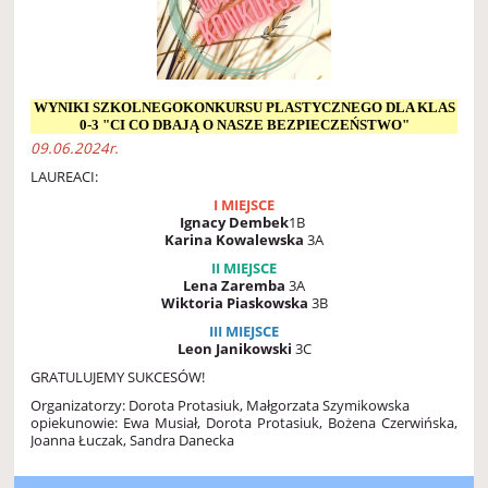
WYNIKI SZKOLNEGOKONKURSU PLASTYCZNEGO DLA KLAS
0-3 "CI CO DBAJĄ O NASZE BEZPIECZEŃSTWO"
09.06.2024r.
LAUREACI:
I MIEJSCE
Ignacy Dembek
1B
Karina Kowalewska
3A
II MIEJSCE
Lena Zaremba
3A
Wiktoria Piaskowska
3B
III MIEJSCE
Leon Janikowski
3C
GRATULUJEMY SUKCESÓW!
Organizatorzy: Dorota Protasiuk, Małgorzata Szymikowska
opiekunowie: Ewa Musiał, Dorota Protasiuk, Bożena Czerwińska,
Joanna Łuczak, Sandra Danecka