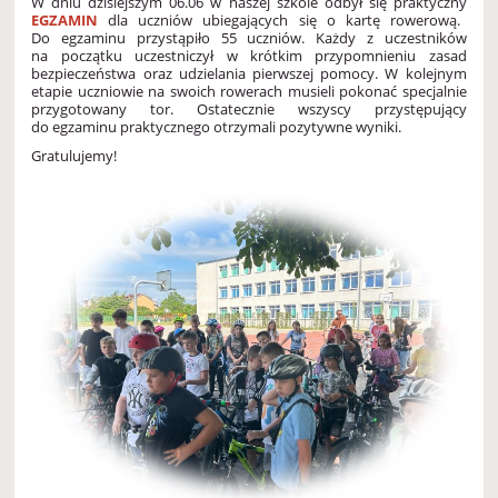
W dniu dzisiejszym 06.06 w naszej szkole odbył się praktyczny
EGZAMIN
dla uczniów ubiegających się o kartę rowerową.
Do egzaminu przystąpiło 55 uczniów. Każdy z uczestników
na początku uczestniczył w krótkim przypomnieniu zasad
bezpieczeństwa oraz udzielania pierwszej pomocy. W kolejnym
etapie uczniowie na swoich rowerach musieli pokonać specjalnie
przygotowany tor. Ostatecznie wszyscy przystępujący
do egzaminu praktycznego otrzymali pozytywne wyniki.
Gratulujemy!