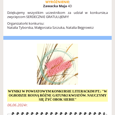
WYRÓŻNIENIE
:
Zawacka Maja
4D
Dziękujemy wszystkim uczestnikom za udział w konkursie,a
zwycięzcom
SERDECZNIE GRATULUJEMY!
Organizatorki konkursu:
Natalia Tyborska,
Małgorzata Szczuka,
Natalia Bejgrowicz
WYNIKI W POWIATOWYM KONKURSIE LITERACKIM PT.: "W
OGRODZIE ROSNĄ RÓŻNE GATUNKI KWIATÓW. NAUCZYMY
SIĘ ŻYĆ OBOK SIEBIE"
06,06.2024r.