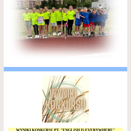
WYNIKI KONKURSU PT. "ENGLISH IS EVERYWHERE"