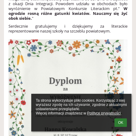
z okazji Dnia Integracji. Powodem udziału w obchodach było
wyróżnienie w Powiatowym Konkursie Literackim pt."
W
ogrodzie rosną różne gatunki kwiatów. Nauczmy się żyć
obok siebie.
"
Serdecznie gratulujemy i dziękujemy za literackie
reprezentowanie naszej szkoły na szczeblu powiatowym.
Ta strona wykorzystuje pliki cookies. Korzystając z niej 
wyrażasz zgodę na ich używanie, zgodnie z aktualnymi 
ustawieniami przeglądarki.

Więcej informacji znajdziesz w 
Polityce prywatności
.
OK