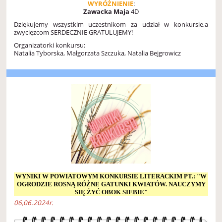
WYRÓŻNIENIE
:
Zawacka Maja
4D
Dziękujemy wszystkim uczestnikom za udział w konkursie,a
zwycięzcom
SERDECZNIE GRATULUJEMY!
Organizatorki konkursu:
Natalia Tyborska,
Małgorzata Szczuka,
Natalia Bejgrowicz
WYNIKI W POWIATOWYM KONKURSIE LITERACKIM PT.: "W
OGRODZIE ROSNĄ RÓŻNE GATUNKI KWIATÓW. NAUCZYMY
SIĘ ŻYĆ OBOK SIEBIE"
06,06.2024r.