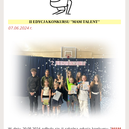
II EDYCJA KONKURSU "MAM TALENT"
07.06.2024 r.
W dniu 29.05.2024 odbyła się II szkolna edycja konkursu "
MAM