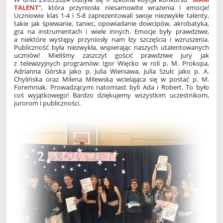
TALENT
", która przyniosła niesamowite wrażenia i emocje!
Uczniowie klas 1-4 i 5-8 zaprezentowali swoje niezwykłe talenty,
takie jak śpiewanie, taniec, opowiadanie dowcipów, akrobatyka,
gra na instrumentach i wiele innych. Emocje były prawdziwe,
a niektóre występy przyniosły nam łzy szczęścia i wzruszenia.
Publiczność była niezwykła, wspierając naszych utalentowanych
uczniów! Mieliśmy zaszczyt gościć prawdziwe jury jak
z telewizyjnych programów: Igor Więcko w roli p. M. Prokopa,
Adrianna Górska jako p. Julia Wieniawa, Julia Szulc jako p. A.
Chylińska oraz Milena Milewska wcielająca się w postać p. M.
Foremniak. Prowadzącymi natomiast byli Ada i Robert. To było
coś wyjątkowego! Bardzo dziękujemy wszystkim uczestnikom,
jurorom i publiczności.