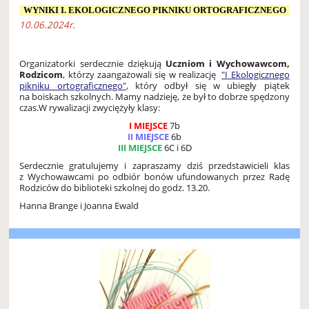
WYNIKI I. EKOLOGICZNEGO PIKNIKU ORTOGRAFICZNEGO
10.06.2024r.
Organizatorki serdecznie dziękują
Uczniom i Wychowawcom,
Rodzicom
, którzy zaangażowali się w realizację
"I Ekologicznego
pikniku ortograficznego"
, który odbył się w ubiegły piątek
na boiskach szkolnych. Mamy nadzieję, że był to dobrze spędzony
czas.W rywalizacji zwyciężyły klasy:
I MIEJSCE
7b
II MIEJSCE
6b
III MIEJSCE
6C i 6D
Serdecznie gratulujemy i zapraszamy dziś przedstawicieli klas
z Wychowawcami po odbiór bonów ufundowanych przez Radę
Rodziców do biblioteki szkolnej do godz. 13.20.
Hanna Brange i Joanna Ewald