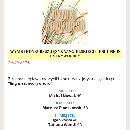
WYNIKI KONKURSUZ JĘZYKA ANGIELSKIEGO "ENGLISH IS
EVERYWHERE"
06.06.2024r.
Z radością ogłaszamy wyniki konkursu
z języka angielskiego pt.
"English is everywhere"
.
I MIEJSCE
:
Michał Nowak
4C
II MIEJSCE:
Mateusz Piontkowski
6D
III MIEJSCE:
Iga Skórka
4B
Tatiana Wend
t 4D