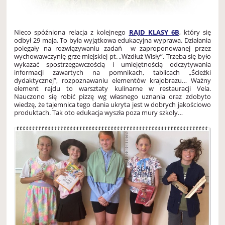
Nieco spóźniona relacja z kolejnego
RAJD KLASY 6B
, który się
odbył 29 maja. To była wyjątkowa edukacyjna wyprawa. Działania
polegały na rozwiązywaniu zadań w zaproponowanej przez
wychowawczynię grze miejskiej pt. „Wzdłuż Wisły”. Trzeba się było
wykazać spostrzegawczością i umiejętnością odczytywania
informacji zawartych na pomnikach, tablicach „Ścieżki
dydaktycznej”, rozpoznawaniu elementów krajobrazu… Ważny
element rajdu to warsztaty kulinarne w restauracji Vela.
Nauczono się robić pizzę wg własnego uznania oraz zdobyto
wiedzę, że tajemnica tego dania ukryta jest w dobrych jakościowo
produktach. Tak oto edukacja wyszła poza mury szkoły…