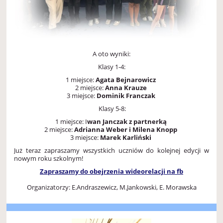
A oto wyniki:
Klasy 1-4:
1 miejsce:
Agata Bejnarowicz
2 miejsce:
Anna Krauze
3 miejsce:
Dominik Franczak
Klasy 5-8:
1 miejsce: I
wan Janczak z partnerką
2 miejsce:
Adrianna Weber i Milena Knopp
3 miejsce:
Marek Karliński
Już teraz zapraszamy wszystkich uczniów do kolejnej edycji w
nowym roku szkolnym!
Zapraszamy do obejrzenia wideorelacji na fb
Organizatorzy: E.Andraszewicz, M.Jankowski, E. Morawska