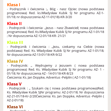
Klasa I
-
Podręcznik i ćwiczenia :,, Bóg - nasz Ojciec (nowa podstawa
programowa)
Red. ks.Władysław Kubik SJ
Nr programu AZ-1-
01/18; nr dopuszczenia AZ-11-01(18)-KR-3/20
Klasa II
- Podręcznik i ćwiczenia: ,,Jezus - nasz Zbawiciel( nowa podstawa
programowa)
Red. Ks.Władysław Kubik SJ
Nr programu AZ-1-01/18
; Nr dopuszczenia AZ-12-01/18-KR- 21/21
Klasa III
- Podręcznik i ćwiczenia : ,,Jezu, czekamy na Ciebie (nowa
podstawa)
Red. Ks. Władysław Kubik SJ
Nr programu AZ-1-01/18;
Nr dopuszczenia AZ-13-01/18-KR-9/22
Klasa IV
- Podręcznik: ,, Wędrujemy z Jezusem ( nowa podstawa
programowa)
Red. Ks. Władysław Kubik SJ
Nr programu AZ- 1 -
01/18; Nr dopuszczenia AZ - 14-01/18-KR-8/23
Ćwiczenia: Ks. Jan Doppke, Adventus -Pelplin ( AZ-1-01/18)
Klasa V
- Podręcznik : ,, Szukam cię ( nowa podstawa programowa)
Red.
Ks. Władysław Kubik SJ
Nr programu: AZ-2-01/18; Nr dopuszczenia
AZ-21-01/18-Kr-2/20
Ćwiczenia: Ks. Jan Doppke, Adventus -Pelplin (
AZ-2-01/18)
Klasa VI
- Podręcznik : ,, Jestem twoim Zbawicielem ( nowa podstawa