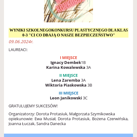
WYNIKI SZKOLNEGOKONKURSU PLASTYCZNEGO DLA KLAS
0-3 "CI CO DBAJĄ O NASZE BEZPIECZEŃSTWO"
09.06.2024r.
LAUREACI:
I MIEJSCE
Ignacy Dembek
1B
Karina Kowalewska
3A
II MIEJSCE
Lena Zaremba
3A
Wiktoria Piaskowska
3B
III MIEJSCE
Leon Janikowski
3C
GRATULUJEMY SUKCESÓW!
Organizatorzy: Dorota Protasiuk, Małgorzata Szymikowska
opiekunowie: Ewa Musiał, Dorota Protasiuk, Bożena Czerwińska,
Joanna Łuczak, Sandra Danecka