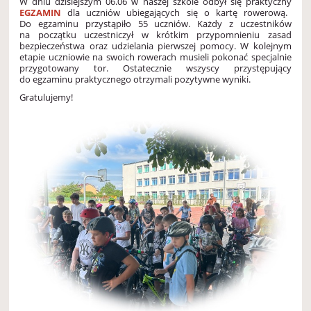
W dniu dzisiejszym 06.06 w naszej szkole odbył się praktyczny
EGZAMIN
dla uczniów ubiegających się o kartę rowerową.
Do egzaminu przystąpiło 55 uczniów. Każdy z uczestników
na początku uczestniczył w krótkim przypomnieniu zasad
bezpieczeństwa oraz udzielania pierwszej pomocy. W kolejnym
etapie uczniowie na swoich rowerach musieli pokonać specjalnie
przygotowany tor. Ostatecznie wszyscy przystępujący
do egzaminu praktycznego otrzymali pozytywne wyniki.
Gratulujemy!