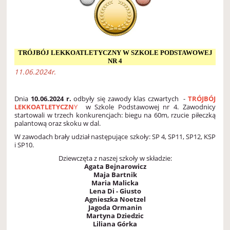
TRÓJBÓJ LEKKOATLETYCZNY W SZKOLE PODSTAWOWEJ
NR 4
11.06.2024r.
Dnia
10.06.2024 r.
odbyły się zawody klas czwartych -
TRÓJBÓJ
LEKKOATLETYCZN
Y
w Szkole Podstawowej nr 4. Zawodnicy
startowali w trzech konkurencjach: biegu na 60m, rzucie piłeczką
palantową oraz skoku w dal.
W zawodach brały udział następujące szkoły: SP 4, SP11, SP12, KSP
i SP10.
Dziewczęta z naszej szkoły w składzie:
Agata Bejnarowicz
Maja Bartnik
Maria Malicka
Lena Di - Giusto
Agnieszka Noetzel
Jagoda Ormanin
Martyna Dziedzic
Liliana Górka