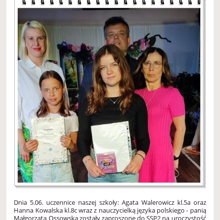
Dnia 5.06. uczennice naszej szkoły: Agata Walerowicz kl.5a oraz
Hanna Kowalska kl.8c wraz z nauczycielką języka polskiego - panią
Małgorzatą Ossowską zostały zaproszone do SSP2 na uroczystość