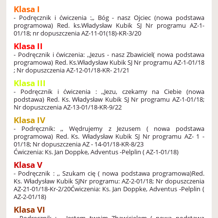
Klasa I
-
Podręcznik i ćwiczenia :,, Bóg - nasz Ojciec (nowa podstawa
programowa)
Red. ks.Władysław Kubik SJ
Nr programu AZ-1-
01/18; nr dopuszczenia AZ-11-01(18)-KR-3/20
Klasa II
- Podręcznik i ćwiczenia: ,,Jezus - nasz Zbawiciel( nowa podstawa
programowa)
Red. Ks.Władysław Kubik SJ
Nr programu AZ-1-01/18
; Nr dopuszczenia AZ-12-01/18-KR- 21/21
Klasa III
- Podręcznik i ćwiczenia : ,,Jezu, czekamy na Ciebie (nowa
podstawa)
Red. Ks. Władysław Kubik SJ
Nr programu AZ-1-01/18;
Nr dopuszczenia AZ-13-01/18-KR-9/22
Klasa IV
- Podręcznik: ,, Wędrujemy z Jezusem ( nowa podstawa
programowa)
Red. Ks. Władysław Kubik SJ
Nr programu AZ- 1 -
01/18; Nr dopuszczenia AZ - 14-01/18-KR-8/23
Ćwiczenia: Ks. Jan Doppke, Adventus -Pelplin ( AZ-1-01/18)
Klasa V
- Podręcznik : ,, Szukam cię ( nowa podstawa programowa)
Red.
Ks. Władysław Kubik SJ
Nr programu: AZ-2-01/18; Nr dopuszczenia
AZ-21-01/18-Kr-2/20
Ćwiczenia: Ks. Jan Doppke, Adventus -Pelplin (
AZ-2-01/18)
Klasa VI
- Podręcznik : ,, Jestem twoim Zbawicielem ( nowa podstawa