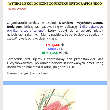
WYNIKI I. EKOLOGICZNEGO PIKNIKU ORTOGRAFICZNEGO
10.06.2024r.
Organizatorki serdecznie dziękują
Uczniom i Wychowawcom,
Rodzicom
, którzy zaangażowali się w realizację
"I Ekologicznego
pikniku ortograficznego"
, który odbył się w ubiegły piątek
na boiskach szkolnych. Mamy nadzieję, że był to dobrze spędzony
czas.W rywalizacji zwyciężyły klasy:
I MIEJSCE
7b
II MIEJSCE
6b
III MIEJSCE
6C i 6D
Serdecznie gratulujemy i zapraszamy dziś przedstawicieli klas
z Wychowawcami po odbiór bonów ufundowanych przez Radę
Rodziców do biblioteki szkolnej do godz. 13.20.
Hanna Brange i Joanna Ewald