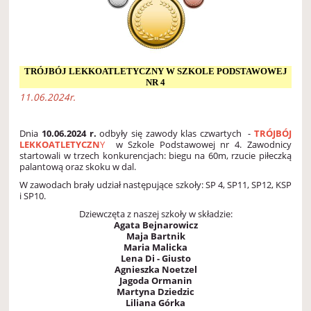
TRÓJBÓJ LEKKOATLETYCZNY W SZKOLE PODSTAWOWEJ
NR 4
11.06.2024r.
Dnia
10.06.2024 r.
odbyły się zawody klas czwartych -
TRÓJBÓJ
LEKKOATLETYCZN
Y
w Szkole Podstawowej nr 4. Zawodnicy
startowali w trzech konkurencjach: biegu na 60m, rzucie piłeczką
palantową oraz skoku w dal.
W zawodach brały udział następujące szkoły: SP 4, SP11, SP12, KSP
i SP10.
Dziewczęta z naszej szkoły w składzie:
Agata Bejnarowicz
Maja Bartnik
Maria Malicka
Lena Di - Giusto
Agnieszka Noetzel
Jagoda Ormanin
Martyna Dziedzic
Liliana Górka