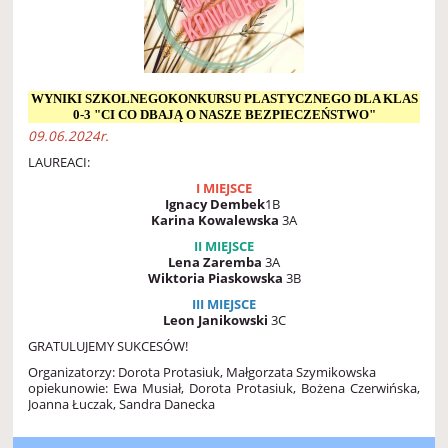
WYNIKI SZKOLNEGOKONKURSU PLASTYCZNEGO DLA KLAS
0-3 "CI CO DBAJĄ O NASZE BEZPIECZEŃSTWO"
09.06.2024r.
LAUREACI:
I MIEJSCE
Ignacy Dembek
1B
Karina Kowalewska
3A
II MIEJSCE
Lena Zaremba
3A
Wiktoria Piaskowska
3B
III MIEJSCE
Leon Janikowski
3C
GRATULUJEMY SUKCESÓW!
Organizatorzy: Dorota Protasiuk, Małgorzata Szymikowska
opiekunowie: Ewa Musiał, Dorota Protasiuk, Bożena Czerwińska,
Joanna Łuczak, Sandra Danecka