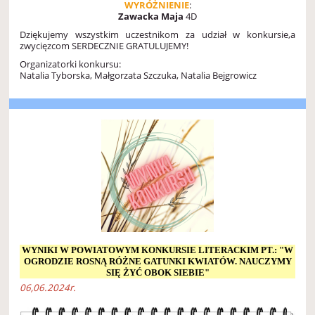
WYRÓŻNIENIE
:
Zawacka Maja
4D
Dziękujemy wszystkim uczestnikom za udział w konkursie,a
zwycięzcom
SERDECZNIE GRATULUJEMY!
Organizatorki konkursu:
Natalia Tyborska,
Małgorzata Szczuka,
Natalia Bejgrowicz
WYNIKI W POWIATOWYM KONKURSIE LITERACKIM PT.: "W
OGRODZIE ROSNĄ RÓŻNE GATUNKI KWIATÓW. NAUCZYMY
SIĘ ŻYĆ OBOK SIEBIE"
06,06.2024r.