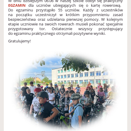
W dniu dzisiejszym 06.06 w naszej szkole odbył się praktyczny
EGZAMIN
dla uczniów ubiegających się o kartę rowerową.
Do egzaminu przystąpiło 55 uczniów. Każdy z uczestników
na początku uczestniczył w krótkim przypomnieniu zasad
bezpieczeństwa oraz udzielania pierwszej pomocy. W kolejnym
etapie uczniowie na swoich rowerach musieli pokonać specjalnie
przygotowany tor. Ostatecznie wszyscy przystępujący
do egzaminu praktycznego otrzymali pozytywne wyniki.
Gratulujemy!