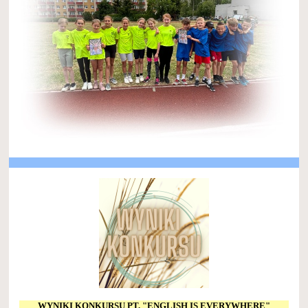
WYNIKI KONKURSU PT. "ENGLISH IS EVERYWHERE"