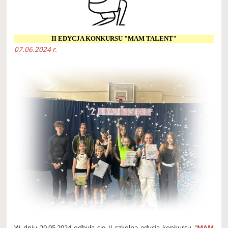
II EDYCJA KONKURSU "MAM TALENT"
07.06.2024 r.
W dniu 29.05.2024 odbyła się II szkolna edycja konkursu "
MAM