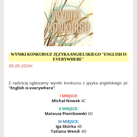
WYNIKI KONKURSUZ JĘZYKA ANGIELSKIEGO "ENGLISH IS
EVERYWHERE"
06.06.2024r.
Z radością ogłaszamy wyniki konkursu
z języka angielskiego pt.
"English is everywhere"
.
I MIEJSCE
:
Michał Nowak
4C
II MIEJSCE:
Mateusz Piontkowski
6D
III MIEJSCE:
Iga Skórka
4B
Tatiana Wend
t 4D