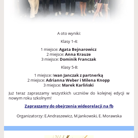
A oto wyniki:
Klasy 1-4:
1 miejsce:
Agata Bejnarowicz
2 miejsce:
Anna Krauze
3 miejsce:
Dominik Franczak
Klasy 5-8:
1 miejsce: I
wan Janczak z partnerką
2 miejsce:
Adrianna Weber i Milena Knopp
3 miejsce:
Marek Karliński
Już teraz zapraszamy wszystkich uczniów do kolejnej edycji w
nowym roku szkolnym!
Zapraszamy do obejrzenia wideorelacji na fb
Organizatorzy: E.Andraszewicz, M.Jankowski, E. Morawska