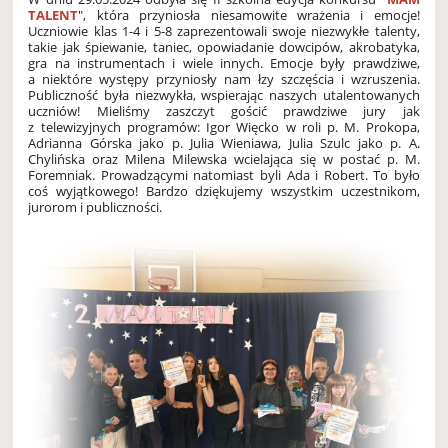
TALENT
", która przyniosła niesamowite wrażenia i emocje!
Uczniowie klas 1-4 i 5-8 zaprezentowali swoje niezwykłe talenty,
takie jak śpiewanie, taniec, opowiadanie dowcipów, akrobatyka,
gra na instrumentach i wiele innych. Emocje były prawdziwe,
a niektóre występy przyniosły nam łzy szczęścia i wzruszenia.
Publiczność była niezwykła, wspierając naszych utalentowanych
uczniów! Mieliśmy zaszczyt gościć prawdziwe jury jak
z telewizyjnych programów: Igor Więcko w roli p. M. Prokopa,
Adrianna Górska jako p. Julia Wieniawa, Julia Szulc jako p. A.
Chylińska oraz Milena Milewska wcielająca się w postać p. M.
Foremniak. Prowadzącymi natomiast byli Ada i Robert. To było
coś wyjątkowego! Bardzo dziękujemy wszystkim uczestnikom,
jurorom i publiczności.