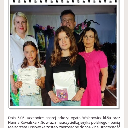
Dnia 5.06. uczennice naszej szkoły: Agata Walerowicz kl.5a oraz
Hanna Kowalska kl.8c wraz z nauczycielką języka polskiego - panią
Małgorzatą Ossowską zostały zaproszone do SSP2 na uroczystość