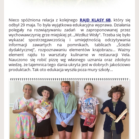
Nieco spóźniona relacja z kolejnego
RAJD KLASY 6B
, który się
odbył 29 maja. To była wyjątkowa edukacyjna wyprawa. Działania
polegały na rozwiązywaniu zadań w zaproponowanej przez
wychowawczynię grze miejskiej pt. „Wzdłuż Wisły”. Trzeba się było
wykazać spostrzegawczością i umiejętnością odczytywania
informacji zawartych na pomnikach, tablicach „Ścieżki
dydaktycznej”, rozpoznawaniu elementów krajobrazu… Ważny
element rajdu to warsztaty kulinarne w restauracji Vela.
Nauczono się robić pizzę wg własnego uznania oraz zdobyto
wiedzę, że tajemnica tego dania ukryta jest w dobrych jakościowo
produktach. Tak oto edukacja wyszła poza mury szkoły…