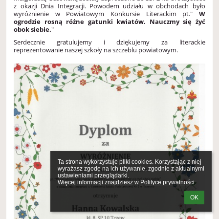
z okazji Dnia Integracji. Powodem udziału w obchodach było
wyróżnienie w Powiatowym Konkursie Literackim pt."
W
ogrodzie rosną różne gatunki kwiatów. Nauczmy się żyć
obok siebie.
"
Serdecznie gratulujemy i dziękujemy za literackie
reprezentowanie naszej szkoły na szczeblu powiatowym.
Ta strona wykorzystuje pliki cookies. Korzystając z niej 
wyrażasz zgodę na ich używanie, zgodnie z aktualnymi 
ustawieniami przeglądarki.

Więcej informacji znajdziesz w 
Polityce prywatności
.
OK