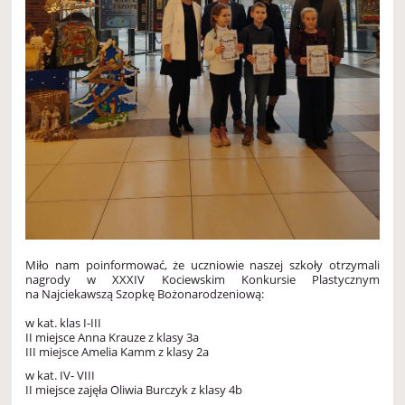
Miło nam poinformować, że uczniowie naszej szkoły otrzymali
nagrody w XXXIV Kociewskim Konkursie Plastycznym
na Najciekawszą Szopkę Bożonarodzeniową:
w kat. klas I-III
II miejsce Anna Krauze z klasy 3a
III miejsce Amelia Kamm z klasy 2a
w kat. IV- VI
II
II miejsce zajęła Oliwia Burczyk z klasy 4b