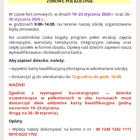
ZIMOWE PÓŁKOLONIE
W czasie ferii zimowych, w dniach
19–23 stycznia 2026 r.
oraz
26–
30 stycznia 2026 r
.
,
w godzinach
9.00–14.00
, na terenie naszej szkoły organizowane
będą zimowiska.
Na uczestników czeka bogaty program pełen atrakcji, zajęcia
rekreacyjne, warsztaty tematyczne, integracyjne zabawy oraz
ciepły posiłek w formie obiadu. Opiekę nad dziećmi zapewni nasza
wykwalifikowana i doświadczona kadra.
Aby zapisać dziecko, należy:
•
wypełnić kartę kwalifikacyjną (dostępną w sekretariacie szkoły),
•
dostarczyć ją do sekretariatu do
12 grudnia do godz. 14.00
.
WAŻNE!
Zgodnie z wymogami kuratoryjnymi — dziecko
uczestniczące w półkoloniach w obu turnusach musi
dostarczyć dwie oddzielne karty kwalifikacyjne (jedną
na termin 19–23 stycznia,
drugą na 26–30 stycznia).
Opłaty
• Wpłaty należy dokonywać na konto o nr :
40 1240 1242 1111
0010 0223 1702