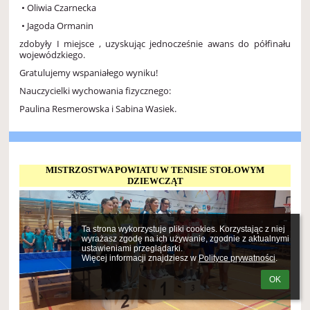
• Oliwia Czarnecka
• Jagoda Ormanin
zdobyły I miejsce
, uzyskując jednocześnie awans do półfinału
wojewódzkiego.
Gratulujemy wspaniałego wyniku!
Nauczycielki wychowania fizycznego:
Paulina Resmerowska i Sabina Wasiek.
MISTRZOSTWA POWIATU W TENISIE STOŁOWYM
DZIEWCZĄT
Ta strona wykorzystuje pliki cookies. Korzystając z niej 
wyrażasz zgodę na ich używanie, zgodnie z aktualnymi 
ustawieniami przeglądarki.

Więcej informacji znajdziesz w 
Polityce prywatności
.
OK