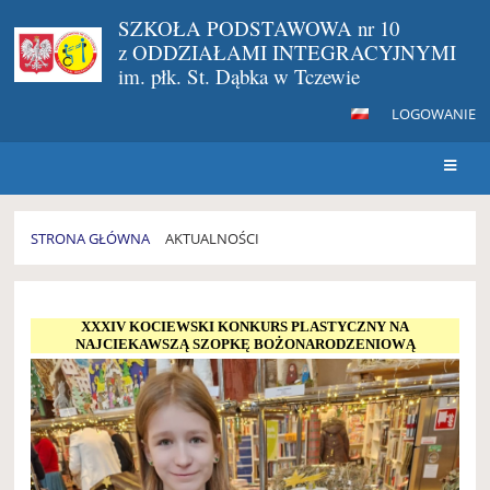
SZKOŁA PODSTAWOWA nr 10
z ODDZIAŁAMI INTEGRACYJNYMI
im. płk. St. Dąbka w Tczewie
LOGOWANIE
STRONA GŁÓWNA
AKTUALNOŚCI
AKTUALNOŚCI
XXXIV KOCIEWSKI KONKURS PLASTYCZNY NA
NAJCIEKAWSZĄ SZOPKĘ BOŻONARODZENIOWĄ