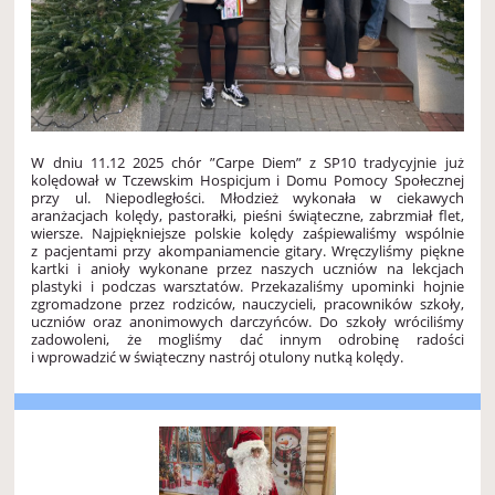
W dniu 11.12 2025 chór ”Carpe Diem” z SP10 tradycyjnie już
kolędował w Tczewskim Hospicjum i Domu Pomocy Społecznej
przy ul. Niepodległości. Młodzież wykonała w ciekawych
aranżacjach kolędy, pastorałki, pieśni świąteczne, zabrzmiał flet,
wiersze. Najpiękniejsze polskie kolędy zaśpiewaliśmy wspólnie
z pacjentami przy akompaniamencie gitary. Wręczyliśmy piękne
kartki i anioły wykonane przez naszych uczniów na lekcjach
plastyki i podczas warsztatów. Przekazaliśmy upominki hojnie
zgromadzone przez rodziców, nauczycieli, pracowników szkoły,
uczniów oraz anonimowych darczyńców.
Do szkoły wróciliśmy
zadowoleni, że mogliśmy dać innym odrobinę radości
i wprowadzić w świąteczny nastrój otulony nutką kolędy.