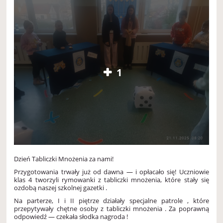
1
Dzień Tabliczki Mnożenia za nami!
Przygotowania trwały już od dawna — i opłacało się! Uczniowie
klas 4 tworzyli rymowanki z tabliczki mnożenia, które stały się
ozdobą naszej szkolnej gazetki .
Na parterze, I i II piętrze działały specjalne patrole , które
przepytywały chętne osoby z tabliczki mnożenia . Za poprawną
odpowiedź — czekała słodka nagroda !