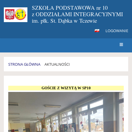
SZKOŁA PODSTAWOWA nr 10
z ODDZIAŁAMI INTEGRACYJNYMI
im. płk. St. Dąbka w Tczewie
LOGOWANIE
STRONA GŁÓWNA
AKTUALNOŚCI
AKTUALNOŚCI
GOŚCIE Z WIZYTĄ W SP10