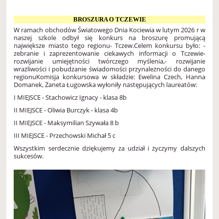
BROSZURA O TCZEWIE
W ramach obchodów Światowego Dnia Kociewia w lutym 2026 r w
naszej szkole odbył się konkurs na broszurę promującą
największe miasto tego regionu- Tczew.
Celem konkursu było:
-
zebranie i zaprezentowanie ciekawych informacji o Tczewie
-
rozwijanie umiejętności twórczego myślenia,
- rozwijanie
wrażliwości i pobudzanie świadomości przynależności do danego
regionu
Komisja konkursowa w składzie: Ewelina Czech, Hanna
Domanek, Żaneta Ługowska wyłoniły następujących laureatów:
I MIEJSCE - Stachowicz Ignacy - klasa 8b
II MIEJSCE - Oliwia Burczyk - klasa 4b
II MIEJSCE - Maksymilian Szywała 8 b
III MIEJSCE - Przechowski Michał 5 c
Wszystkim serdecznie dziękujemy za udział i życzymy dalszych
sukcesów.