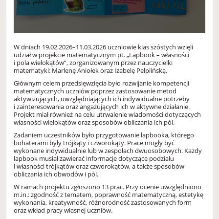
W dniach 19.02.2026–11.03.2026 uczniowie klas szóstych wzięli
udział w projekcie matematycznym pt. „Lapbook – własności
i pola wielokątów”, zorganizowanym przez nauczycielki
matematyki: Marlenę Aniołek oraz Izabelę Pelplińską.
Głównym celem przedsięwzięcia było rozwijanie kompetencji
matematycznych uczniów poprzez zastosowanie metod
aktywizujących, uwzględniających ich indywidualne potrzeby
i zainteresowania oraz angażujących ich w aktywne działanie.
Projekt miał również na celu utrwalenie wiadomości dotyczących
własności wielokątów oraz sposobów obliczania ich pól.
Zadaniem uczestników było przygotowanie lapbooka, którego
bohaterami były trójkąty i czworokąty. Prace mogły być
wykonane indywidualnie lub w zespołach dwuosobowych. Każdy
lapbook musiał zawierać informacje dotyczące podziału
i własności trójkątów oraz czworokątów, a także sposobów
obliczania ich obwodów i pól.
W ramach projektu zgłoszono 13 prac. Przy ocenie uwzględniono
m.in.: zgodność z tematem, poprawność matematyczną, estetykę
wykonania, kreatywność, różnorodność zastosowanych form
oraz wkład pracy własnej uczniów.