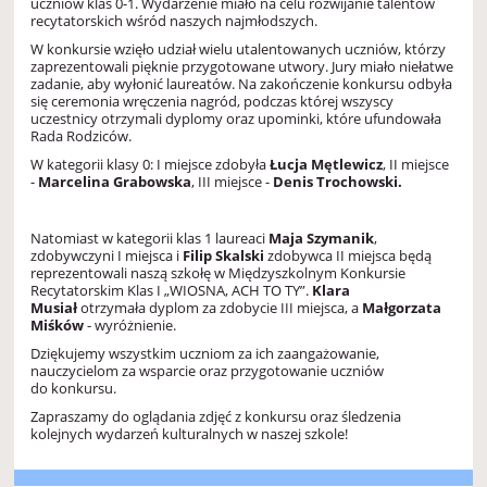
uczniów klas 0-1. Wydarzenie miało na celu rozwijanie talentów
recytatorskich wśród naszych najmłodszych.
W konkursie wzięło udział wielu utalentowanych uczniów, którzy
zaprezentowali pięknie przygotowane utwory. Jury miało niełatwe
zadanie, aby wyłonić laureatów. Na zakończenie konkursu odbyła
się ceremonia wręczenia nagród, podczas której wszyscy
uczestnicy otrzymali dyplomy oraz upominki, które ufundowała
Rada Rodziców.
W kategorii klasy 0: I miejsce zdobyła
Łucja Mętlewicz
, II miejsce
-
Marcelina Grabowska
, III miejsce -
Denis Trochowski.
Natomiast w kategorii klas 1 laureaci
Maja Szymanik
,
zdobywczyni I miejsca i
Filip Skalski
zdobywca II miejsca będą
reprezentowali naszą szkołę w Międzyszkolnym Konkursie
Recytatorskim Klas I „WIOSNA, ACH TO TY”.
Klara
Musiał
otrzymała dyplom za zdobycie III miejsca, a
Małgorzata
Miśków
- wyróżnienie.
Dziękujemy wszystkim uczniom za ich zaangażowanie,
nauczycielom za wsparcie oraz przygotowanie uczniów
do konkursu.
Zapraszamy do oglądania zdjęć z konkursu oraz śledzenia
kolejnych wydarzeń kulturalnych w naszej szkole!