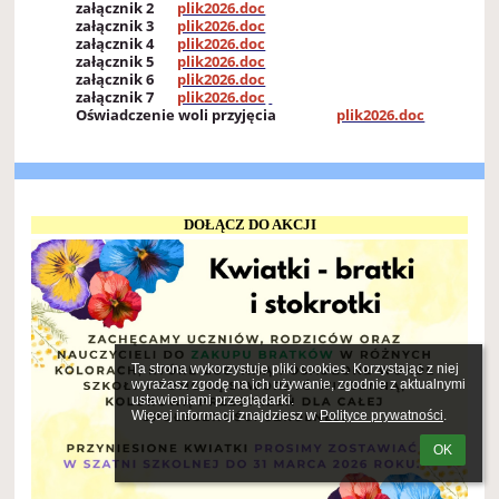
załącznik 2
plik2026.doc
załącznik 3
plik2026.doc
załącznik 4
plik2026.doc
załącznik 5
plik2026.doc
załącznik 6
plik2026.doc
załącznik 7
plik2026.doc
Oświadczenie woli przyjęcia
plik2026.doc
DOŁĄCZ DO AKCJI
Ta strona wykorzystuje pliki cookies. Korzystając z niej 
wyrażasz zgodę na ich używanie, zgodnie z aktualnymi 
ustawieniami przeglądarki.

Więcej informacji znajdziesz w 
Polityce prywatności
.
OK