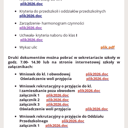
plik2026.doc
Kryteria do przedszkoli i oddziałów przedszkolnych
plik2026.doc
Zarządzenie- harmonogram czynności
plik2026.doc
Uchwała- kryteria naboru do klas
I
plik2026.doc
Wykaz ulic
plik.pdf
Druki dokumentów można pobrać w sekretariacie szkoły w
godz. 7.00- 14.30 lub na stronie internetowej szkoły w
załącznikach:
Wniosek do kl. I obwodowej
plik2026.doc
Oświadczenie woli przyjęcia
plik2026.doc
Wniosek rekrutacyjny o przyjęcie do kl.
I zamieszkanie poza obwodem
plik2026.doc
załącznik 1
plik2026.doc
załącznik 2
plik2026.doc
załącznik 3
plik2026.doc
Oświadczenie woli przyjęcia
plik2026.doc
Wniosek rekrutacyjny o przyjęcie do Oddziału
Przedszkolnego
plik2026.doc
załącznik 1
plik2026.doc