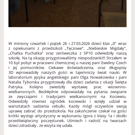
W miniony czwartek i piątek 26 i 27.03.2026 dzieci klas „0” wraz
z opiekunami z przedszkoli „Tęczowe”, „Niebieskie Migdały”,
„Chatka Puchatka” oraz zeróweczka z SP10 odwiedziły naszą
szkołę. Na tą okazję przygotowaliśmy niespodzianki!!! Strzałem w
10 był pobyt w pracowni chemicznej u naszej pani Eweliny Czech
i jej pomocników. Ciekawe doświadczenia, oraz długopisy
3D wprowadziły naszych gości w tajemniczy świat nauki. W
laboratorium języka angielskiego pani Olga Nowakowska i pani
Natalia Tyborska przygotowały dla dzieci zadania z okazji Święta
Patryka. Kolejno zwiedziły wystawę prac wiosenno-
wielkanocnych. Bezbłędnie odpowiadały na pytania związane
ze zwyczajami i tradycjami wielkanocnymi na Kociewiu.
Odwiedziły również ogródek kociewski i wzięły udział w
warsztatach sadzenia cebulki. Każdy mógł oczywiście swoją
uprawę zabrać do przedszkola. Na zakończenie czekał na gości
krótki występ artystyczny w wykonaniu Igora z klasy 1a i słodki
przedświąteczny poczęstunek. Uśmiech i radość na twarzach
dzieci zdradzały , że wizyta się udała.