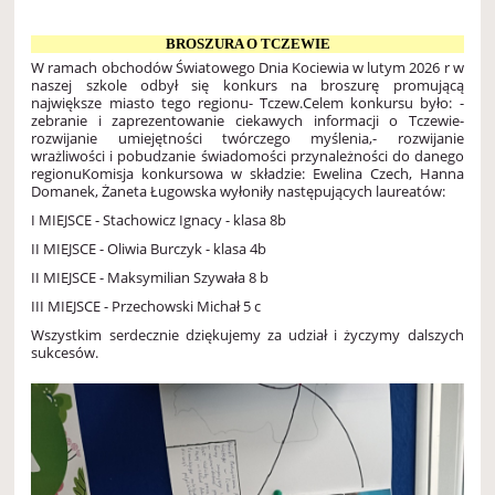
BROSZURA O TCZEWIE
W ramach obchodów Światowego Dnia Kociewia w lutym 2026 r w
naszej szkole odbył się konkurs na broszurę promującą
największe miasto tego regionu- Tczew.
Celem konkursu było:
-
zebranie i zaprezentowanie ciekawych informacji o Tczewie
-
rozwijanie umiejętności twórczego myślenia,
- rozwijanie
wrażliwości i pobudzanie świadomości przynależności do danego
regionu
Komisja konkursowa w składzie: Ewelina Czech, Hanna
Domanek, Żaneta Ługowska wyłoniły następujących laureatów:
I MIEJSCE - Stachowicz Ignacy - klasa 8b
II MIEJSCE - Oliwia Burczyk - klasa 4b
II MIEJSCE - Maksymilian Szywała 8 b
III MIEJSCE - Przechowski Michał 5 c
Wszystkim serdecznie dziękujemy za udział i życzymy dalszych
sukcesów.