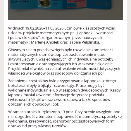
W dniach 19.02.2026–11.03.2026 uczniowie klas szóstych wzięli
udział w projekcie matematycznym pt. „Lapbook – własności
i pola wielokątów”, zorganizowanym przez nauczycielki
matematyki: Marlenę Aniołek oraz Izabelę Pelplińską.
Głównym celem przedsięwzięcia było rozwijanie kompetencji
matematycznych uczniów poprzez zastosowanie metod
aktywizujących, uwzględniających ich indywidualne potrzeby
i zainteresowania oraz angażujących ich w aktywne działanie.
Projekt miał również na celu utrwalenie wiadomości dotyczących
własności wielokątów oraz sposobów obliczania ich pól.
Zadaniem uczestników było przygotowanie lapbooka, którego
bohaterami były trójkąty i czworokąty. Prace mogły być
wykonane indywidualnie lub w zespołach dwuosobowych. Każdy
lapbook musiał zawierać informacje dotyczące podziału
i własności trójkątów oraz czworokątów, a także sposobów
obliczania ich obwodów i pól.
W ramach projektu zgłoszono 13 prac. Przy ocenie uwzględniono
m.in.: zgodność z tematem, poprawność matematyczną, estetykę
wykonania, kreatywność, różnorodność zastosowanych form
oraz wkład pracy własnej uczniów.