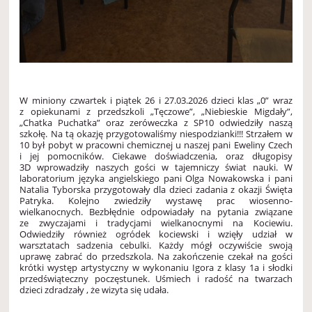
W miniony czwartek i piątek 26 i 27.03.2026 dzieci klas „0” wraz
z opiekunami z przedszkoli „Tęczowe”, „Niebieskie Migdały”,
„Chatka Puchatka” oraz zeróweczka z SP10 odwiedziły naszą
szkołę. Na tą okazję przygotowaliśmy niespodzianki!!! Strzałem w
10 był pobyt w pracowni chemicznej u naszej pani Eweliny Czech
i jej pomocników. Ciekawe doświadczenia, oraz długopisy
3D wprowadziły naszych gości w tajemniczy świat nauki. W
laboratorium języka angielskiego pani Olga Nowakowska i pani
Natalia Tyborska przygotowały dla dzieci zadania z okazji Święta
Patryka. Kolejno zwiedziły wystawę prac wiosenno-
wielkanocnych. Bezbłędnie odpowiadały na pytania związane
ze zwyczajami i tradycjami wielkanocnymi na Kociewiu.
Odwiedziły również ogródek kociewski i wzięły udział w
warsztatach sadzenia cebulki. Każdy mógł oczywiście swoją
uprawę zabrać do przedszkola. Na zakończenie czekał na gości
krótki występ artystyczny w wykonaniu Igora z klasy 1a i słodki
przedświąteczny poczęstunek. Uśmiech i radość na twarzach
dzieci zdradzały , że wizyta się udała.