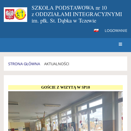
SZKOŁA PODSTAWOWA nr 10
z ODDZIAŁAMI INTEGRACYJNYMI
im. płk. St. Dąbka w Tczewie
LOGOWANIE
STRONA GŁÓWNA
AKTUALNOŚCI
AKTUALNOŚCI
GOŚCIE Z WIZYTĄ W SP10