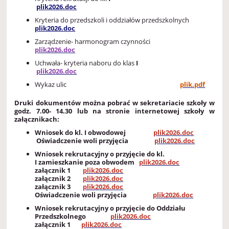
plik2026.doc
Kryteria do przedszkoli i oddziałów przedszkolnych
plik2026.doc
Zarządzenie- harmonogram czynności
plik2026.doc
Uchwała- kryteria naboru do klas
I
plik2026.doc
Wykaz ulic
plik.pdf
Druki dokumentów można pobrać w sekretariacie szkoły w
godz. 7.00- 14.30 lub na stronie internetowej szkoły w
załącznikach:
Wniosek do kl. I obwodowej
plik2026.doc
Oświadczenie woli przyjęcia
plik2026.doc
Wniosek rekrutacyjny o przyjęcie do kl.
I zamieszkanie poza obwodem
plik2026.doc
załącznik 1
plik2026.doc
załącznik 2
plik2026.doc
załącznik 3
plik2026.doc
Oświadczenie woli przyjęcia
plik2026.doc
Wniosek rekrutacyjny o przyjęcie do Oddziału
Przedszkolnego
plik2026.doc
załącznik 1
plik2026.doc