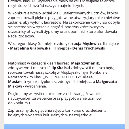
uczniów klas 0-1. Wydarzenie miało na celu rozwijanie talentów
recytatorskich wśród naszych najmłodszych.
W konkursie wzięło udział wielu utalentowanych uczniów, którzy
zaprezentowali pięknie przygotowane utwory. Jury miało niełatwe
zadanie, aby wyłonić laureatów. Na zakończenie konkursu odbyła
się ceremonia wręczenia nagród, podczas której wszyscy
uczestnicy otrzymali dyplomy oraz upominki, które ufundowała
Rada Rodziców.
W kategorii klasy 0: I miejsce zdobyła
Łucja Mętlewicz
, II miejsce
-
Marcelina Grabowska
, III miejsce -
Denis Trochowski.
Natomiast w kategorii klas 1 laureaci
Maja Szymanik
,
zdobywczyni I miejsca i
Filip Skalski
zdobywca II miejsca będą
reprezentowali naszą szkołę w Międzyszkolnym Konkursie
Recytatorskim Klas I „WIOSNA, ACH TO TY”.
Klara
Musiał
otrzymała dyplom za zdobycie III miejsca, a
Małgorzata
Miśków
- wyróżnienie.
Dziękujemy wszystkim uczniom za ich zaangażowanie,
nauczycielom za wsparcie oraz przygotowanie uczniów
do konkursu.
Zapraszamy do oglądania zdjęć z konkursu oraz śledzenia
kolejnych wydarzeń kulturalnych w naszej szkole!