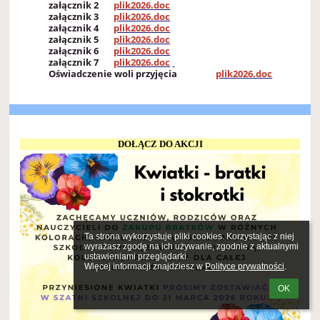
załącznik 2
plik2026.doc
załącznik 3
plik2026.doc
załącznik 4
plik2026.doc
załącznik 5
plik2026.doc
załącznik 6
plik2026.doc
załącznik 7
plik2026.doc
Oświadczenie woli przyjęcia
plik2026.doc
DOŁĄCZ DO AKCJI
Ta strona wykorzystuje pliki cookies. Korzystając z niej 
wyrażasz zgodę na ich używanie, zgodnie z aktualnymi 
ustawieniami przeglądarki.

Więcej informacji znajdziesz w 
Polityce prywatności
.
OK