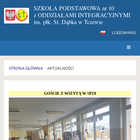
SZKOŁA PODSTAWOWA nr 10
z ODDZIAŁAMI INTEGRACYJNYMI
im. płk. St. Dąbka w Tczewie
LOGOWANIE
STRONA GŁÓWNA
AKTUALNOŚCI
AKTUALNOŚCI
GOŚCIE Z WIZYTĄ W SP10