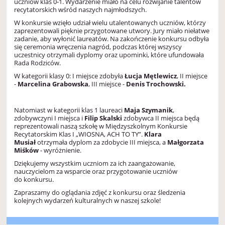
uczniów klas 0-1. Wydarzenie miało na celu rozwijanie talentów
recytatorskich wśród naszych najmłodszych.
W konkursie wzięło udział wielu utalentowanych uczniów, którzy
zaprezentowali pięknie przygotowane utwory. Jury miało niełatwe
zadanie, aby wyłonić laureatów. Na zakończenie konkursu odbyła
się ceremonia wręczenia nagród, podczas której wszyscy
uczestnicy otrzymali dyplomy oraz upominki, które ufundowała
Rada Rodziców.
W kategorii klasy 0: I miejsce zdobyła
Łucja Mętlewicz
, II miejsce
-
Marcelina Grabowska
, III miejsce -
Denis Trochowski.
Natomiast w kategorii klas 1 laureaci
Maja Szymanik
,
zdobywczyni I miejsca i
Filip Skalski
zdobywca II miejsca będą
reprezentowali naszą szkołę w Międzyszkolnym Konkursie
Recytatorskim Klas I „WIOSNA, ACH TO TY”.
Klara
Musiał
otrzymała dyplom za zdobycie III miejsca, a
Małgorzata
Miśków
- wyróżnienie.
Dziękujemy wszystkim uczniom za ich zaangażowanie,
nauczycielom za wsparcie oraz przygotowanie uczniów
do konkursu.
Zapraszamy do oglądania zdjęć z konkursu oraz śledzenia
kolejnych wydarzeń kulturalnych w naszej szkole!