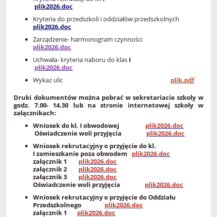
plik2026.doc
Kryteria do przedszkoli i oddziałów przedszkolnych
plik2026.doc
Zarządzenie- harmonogram czynności
plik2026.doc
Uchwała- kryteria naboru do klas
I
plik2026.doc
Wykaz ulic
plik.pdf
Druki dokumentów można pobrać w sekretariacie szkoły w
godz. 7.00- 14.30 lub na stronie internetowej szkoły w
załącznikach:
Wniosek do kl. I obwodowej
plik2026.doc
Oświadczenie woli przyjęcia
plik2026.doc
Wniosek rekrutacyjny o przyjęcie do kl.
I zamieszkanie poza obwodem
plik2026.doc
załącznik 1
plik2026.doc
załącznik 2
plik2026.doc
załącznik 3
plik2026.doc
Oświadczenie woli przyjęcia
plik2026.doc
Wniosek rekrutacyjny o przyjęcie do Oddziału
Przedszkolnego
plik2026.doc
załącznik 1
plik2026.doc