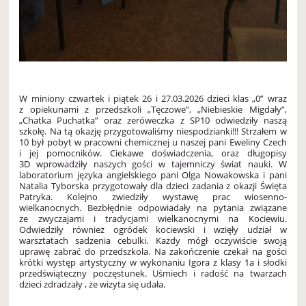
W miniony czwartek i piątek 26 i 27.03.2026 dzieci klas „0” wraz
z opiekunami z przedszkoli „Tęczowe”, „Niebieskie Migdały”,
„Chatka Puchatka” oraz zeróweczka z SP10 odwiedziły naszą
szkołę. Na tą okazję przygotowaliśmy niespodzianki!!! Strzałem w
10 był pobyt w pracowni chemicznej u naszej pani Eweliny Czech
i jej pomocników. Ciekawe doświadczenia, oraz długopisy
3D wprowadziły naszych gości w tajemniczy świat nauki. W
laboratorium języka angielskiego pani Olga Nowakowska i pani
Natalia Tyborska przygotowały dla dzieci zadania z okazji Święta
Patryka. Kolejno zwiedziły wystawę prac wiosenno-
wielkanocnych. Bezbłędnie odpowiadały na pytania związane
ze zwyczajami i tradycjami wielkanocnymi na Kociewiu.
Odwiedziły również ogródek kociewski i wzięły udział w
warsztatach sadzenia cebulki. Każdy mógł oczywiście swoją
uprawę zabrać do przedszkola. Na zakończenie czekał na gości
krótki występ artystyczny w wykonaniu Igora z klasy 1a i słodki
przedświąteczny poczęstunek. Uśmiech i radość na twarzach
dzieci zdradzały , że wizyta się udała.