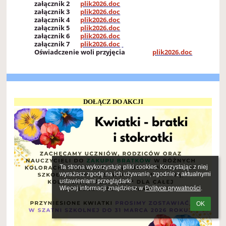
załącznik 2
plik2026.doc
załącznik 3
plik2026.doc
załącznik 4
plik2026.doc
załącznik 5
plik2026.doc
załącznik 6
plik2026.doc
załącznik 7
plik2026.doc
Oświadczenie woli przyjęcia
plik2026.doc
DOŁĄCZ DO AKCJI
Ta strona wykorzystuje pliki cookies. Korzystając z niej 
wyrażasz zgodę na ich używanie, zgodnie z aktualnymi 
ustawieniami przeglądarki.

Więcej informacji znajdziesz w 
Polityce prywatności
.
OK