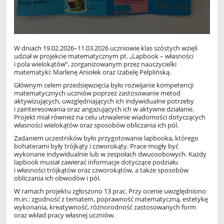
W dniach 19.02.2026–11.03.2026 uczniowie klas szóstych wzięli
udział w projekcie matematycznym pt. „Lapbook – własności
i pola wielokątów”, zorganizowanym przez nauczycielki
matematyki: Marlenę Aniołek oraz Izabelę Pelplińską.
Głównym celem przedsięwzięcia było rozwijanie kompetencji
matematycznych uczniów poprzez zastosowanie metod
aktywizujących, uwzględniających ich indywidualne potrzeby
i zainteresowania oraz angażujących ich w aktywne działanie.
Projekt miał również na celu utrwalenie wiadomości dotyczących
własności wielokątów oraz sposobów obliczania ich pól.
Zadaniem uczestników było przygotowanie lapbooka, którego
bohaterami były trójkąty i czworokąty. Prace mogły być
wykonane indywidualnie lub w zespołach dwuosobowych. Każdy
lapbook musiał zawierać informacje dotyczące podziału
i własności trójkątów oraz czworokątów, a także sposobów
obliczania ich obwodów i pól.
W ramach projektu zgłoszono 13 prac. Przy ocenie uwzględniono
m.in.: zgodność z tematem, poprawność matematyczną, estetykę
wykonania, kreatywność, różnorodność zastosowanych form
oraz wkład pracy własnej uczniów.