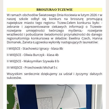
BROSZURA O TCZEWIE
W ramach obchodów Światowego Dnia Kociewia w lutym 2026 r w
naszej szkole odbył się konkurs na broszurę promującą
największe miasto tego regionu- Tczew.
Celem konkursu było:
-
zebranie i zaprezentowanie ciekawych informacji o Tczewie
-
rozwijanie umiejętności twórczego myślenia,
- rozwijanie
wrażliwości i pobudzanie świadomości przynależności do danego
regionu
Komisja konkursowa w składzie: Ewelina Czech, Hanna
Domanek, Żaneta Ługowska wyłoniły następujących laureatów:
I MIEJSCE - Stachowicz Ignacy - klasa 8b
II MIEJSCE - Oliwia Burczyk - klasa 4b
II MIEJSCE - Maksymilian Szywała 8 b
III MIEJSCE - Przechowski Michał 5 c
Wszystkim serdecznie dziękujemy za udział i życzymy dalszych
sukcesów.