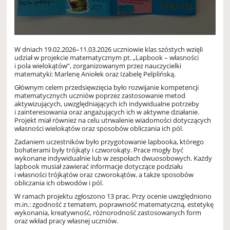
W dniach 19.02.2026–11.03.2026 uczniowie klas szóstych wzięli
udział w projekcie matematycznym pt. „Lapbook – własności
i pola wielokątów”, zorganizowanym przez nauczycielki
matematyki: Marlenę Aniołek oraz Izabelę Pelplińską.
Głównym celem przedsięwzięcia było rozwijanie kompetencji
matematycznych uczniów poprzez zastosowanie metod
aktywizujących, uwzględniających ich indywidualne potrzeby
i zainteresowania oraz angażujących ich w aktywne działanie.
Projekt miał również na celu utrwalenie wiadomości dotyczących
własności wielokątów oraz sposobów obliczania ich pól.
Zadaniem uczestników było przygotowanie lapbooka, którego
bohaterami były trójkąty i czworokąty. Prace mogły być
wykonane indywidualnie lub w zespołach dwuosobowych. Każdy
lapbook musiał zawierać informacje dotyczące podziału
i własności trójkątów oraz czworokątów, a także sposobów
obliczania ich obwodów i pól.
W ramach projektu zgłoszono 13 prac. Przy ocenie uwzględniono
m.in.: zgodność z tematem, poprawność matematyczną, estetykę
wykonania, kreatywność, różnorodność zastosowanych form
oraz wkład pracy własnej uczniów.