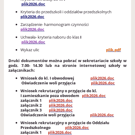
plik2026.doc
Kryteria do przedszkoli i oddziałów przedszkolnych
plik2026.doc
Zarządzenie- harmonogram czynności
plik2026.doc
Uchwała- kryteria naboru do klas
I
plik2026.doc
Wykaz ulic
plik.pdf
Druki dokumentów można pobrać w sekretariacie szkoły w
godz. 7.00- 14.30 lub na stronie internetowej szkoły w
załącznikach:
Wniosek do kl. I obwodowej
plik2026.doc
Oświadczenie woli przyjęcia
plik2026.doc
Wniosek rekrutacyjny o przyjęcie do kl.
I zamieszkanie poza obwodem
plik2026.doc
załącznik 1
plik2026.doc
załącznik 2
plik2026.doc
załącznik 3
plik2026.doc
Oświadczenie woli przyjęcia
plik2026.doc
Wniosek rekrutacyjny o przyjęcie do Oddziału
Przedszkolnego
plik2026.doc
załącznik 1
plik2026.doc