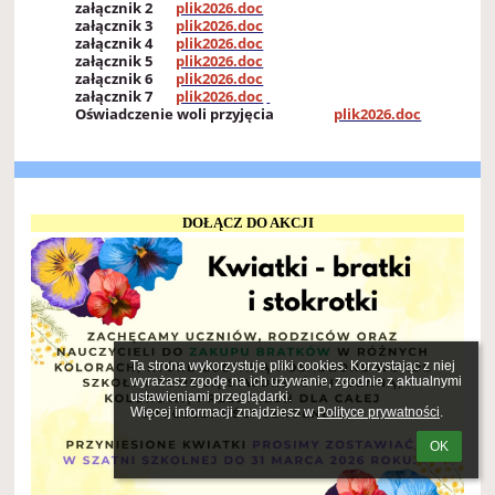
załącznik 2
plik2026.doc
załącznik 3
plik2026.doc
załącznik 4
plik2026.doc
załącznik 5
plik2026.doc
załącznik 6
plik2026.doc
załącznik 7
plik2026.doc
Oświadczenie woli przyjęcia
plik2026.doc
DOŁĄCZ DO AKCJI
Ta strona wykorzystuje pliki cookies. Korzystając z niej 
wyrażasz zgodę na ich używanie, zgodnie z aktualnymi 
ustawieniami przeglądarki.

Więcej informacji znajdziesz w 
Polityce prywatności
.
OK