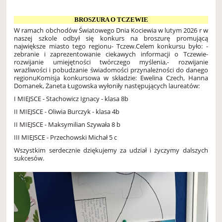
BROSZURA O TCZEWIE
W ramach obchodów Światowego Dnia Kociewia w lutym 2026 r w
naszej szkole odbył się konkurs na broszurę promującą
największe miasto tego regionu- Tczew.
Celem konkursu było:
-
zebranie i zaprezentowanie ciekawych informacji o Tczewie
-
rozwijanie umiejętności twórczego myślenia,
- rozwijanie
wrażliwości i pobudzanie świadomości przynależności do danego
regionu
Komisja konkursowa w składzie: Ewelina Czech, Hanna
Domanek, Żaneta Ługowska wyłoniły następujących laureatów:
I MIEJSCE - Stachowicz Ignacy - klasa 8b
II MIEJSCE - Oliwia Burczyk - klasa 4b
II MIEJSCE - Maksymilian Szywała 8 b
III MIEJSCE - Przechowski Michał 5 c
Wszystkim serdecznie dziękujemy za udział i życzymy dalszych
sukcesów.