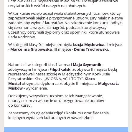
uczniów klas 0-1. Wydarzenie miało na celu rozwijanie talentów
recytatorskich wśród naszych najmłodszych.
W konkursie wzięło udział wielu utalentowanych uczniów, którzy
zaprezentowali pięknie przygotowane utwory. Jury miało niełatwe
zadanie, aby wyłonić laureatów. Na zakończenie konkursu odbyła
się ceremonia wręczenia nagród, podczas której wszyscy
uczestnicy otrzymali dyplomy oraz upominki, które ufundowała
Rada Rodziców.
W kategorii klasy 0: I miejsce zdobyła
Łucja Mętlewicz
, II miejsce
-
Marcelina Grabowska
, III miejsce -
Denis Trochowski.
Natomiast w kategorii klas 1 laureaci
Maja Szymanik
,
zdobywczyni I miejsca i
Filip Skalski
zdobywca II miejsca będą
reprezentowali naszą szkołę w Międzyszkolnym Konkursie
Recytatorskim Klas I „WIOSNA, ACH TO TY”.
Klara
Musiał
otrzymała dyplom za zdobycie III miejsca, a
Małgorzata
Miśków
- wyróżnienie.
Dziękujemy wszystkim uczniom za ich zaangażowanie,
nauczycielom za wsparcie oraz przygotowanie uczniów
do konkursu.
Zapraszamy do oglądania zdjęć z konkursu oraz śledzenia
kolejnych wydarzeń kulturalnych w naszej szkole!