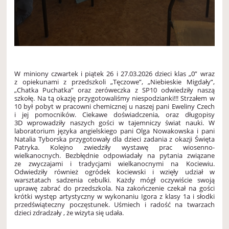
W miniony czwartek i piątek 26 i 27.03.2026 dzieci klas „0” wraz
z opiekunami z przedszkoli „Tęczowe”, „Niebieskie Migdały”,
„Chatka Puchatka” oraz zeróweczka z SP10 odwiedziły naszą
szkołę. Na tą okazję przygotowaliśmy niespodzianki!!! Strzałem w
10 był pobyt w pracowni chemicznej u naszej pani Eweliny Czech
i jej pomocników. Ciekawe doświadczenia, oraz długopisy
3D wprowadziły naszych gości w tajemniczy świat nauki. W
laboratorium języka angielskiego pani Olga Nowakowska i pani
Natalia Tyborska przygotowały dla dzieci zadania z okazji Święta
Patryka. Kolejno zwiedziły wystawę prac wiosenno-
wielkanocnych. Bezbłędnie odpowiadały na pytania związane
ze zwyczajami i tradycjami wielkanocnymi na Kociewiu.
Odwiedziły również ogródek kociewski i wzięły udział w
warsztatach sadzenia cebulki. Każdy mógł oczywiście swoją
uprawę zabrać do przedszkola. Na zakończenie czekał na gości
krótki występ artystyczny w wykonaniu Igora z klasy 1a i słodki
przedświąteczny poczęstunek. Uśmiech i radość na twarzach
dzieci zdradzały , że wizyta się udała.