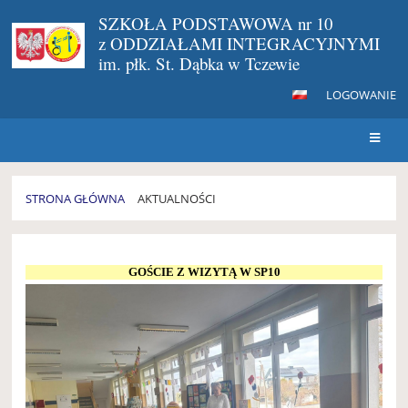
SZKOŁA PODSTAWOWA nr 10
z ODDZIAŁAMI INTEGRACYJNYMI
im. płk. St. Dąbka w Tczewie
LOGOWANIE
STRONA GŁÓWNA
AKTUALNOŚCI
AKTUALNOŚCI
GOŚCIE Z WIZYTĄ W SP10