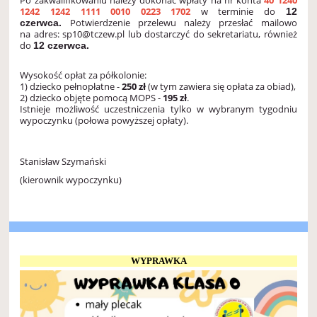
1242 1242 1111 0010 0223 1702
w terminie do
12
Potwierdzenie przelewu należy przesłać mailowo
czerwca.
na adres: sp10@tczew.pl lub dostarczyć do sekretariatu, również
do
12 czerwca.
Wysokość opłat za półkolonie:
1) dziecko pełnopłatne -
250 zł
(w tym zawiera się opłata za obiad),
2) dziecko objęte pomocą MOPS -
195 zł
.
Istnieje możliwość uczestniczenia tylko w wybranym tygodniu
wypoczynku (połowa powyższej opłaty).
Stanisław Szymański
(kierownik wypoczynku)
WYPRAWKA