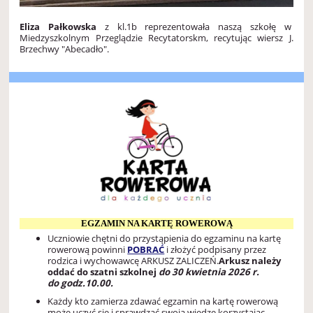
Eliza Pałkowska
z kl.1b reprezentowała naszą szkołę w
Miedzyszkolnym Przeglądzie Recytatorskm, recytując wiersz J.
Brzechwy "Abecadło".
EGZAMIN NA KARTĘ ROWEROWĄ
Uczniowie chętni do przystąpienia do egzaminu na kartę
rowerową powinni
POBRAĆ
i złożyć podpisany przez
rodzica i wychowawcę ARKUSZ ZALICZEŃ.
Arkusz należy
oddać do szatni szkolnej
do 30 kwietnia 2026 r.
do godz.10.00.
Każdy kto zamierza zdawać egzamin na kartę rowerową
może uczyć się i sprawdzać swoją wiedzę korzystając