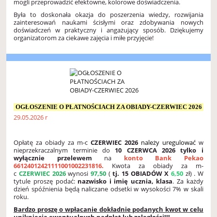
mogli przeprowadzić efektowne, kolorowe doświadczenia.
Była to doskonała okazja do poszerzenia wiedzy, rozwijania
zainteresowań naukami ścisłymi oraz zdobywania nowych
doświadczeń w praktyczny i angażujący sposób. Dziękujemy
organizatorom za ciekawe zajęcia i miłe przyjęcie!
OGŁOSZENIE O PŁATNOŚCIACH ZA OBIADY-CZERWIEC 2026
29.05.2026 r
Opłatę za obiady za m-c
CZERWIEC 2026
należy uregulować
w
nieprzekraczalnym terminie do
10 CZERWCA 2026
tylko i
wyłącznie przelewem
na
konto Bank Pekao
66124012421111001002231816
.
Kwota za obiady za m-
c
CZERWIEC
2026
wynosi
97,50
(
tj. 15 OBIADÓW X
6,50
zł) . W
tytule proszę podać:
nazwisko i
imię ucznia, klasa
. Za każdy
dzień spóźnienia będą naliczane odsetki w wysokości 7% w skali
roku.
Bardzo proszę o wpłacanie dokładnie podanych kwot w celu