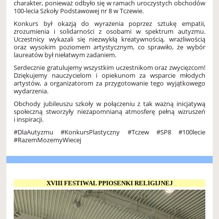
charakter, ponieważ odbyło się w ramach uroczystych obchodów
100-lecia Szkoły Podstawowej nr 8 w Tczewie.
Konkurs był okazją do wyrażenia poprzez sztukę empatii,
zrozumienia i solidarności z osobami w spektrum autyzmu.
Uczestnicy wykazali się niezwykłą kreatywnością, wrażliwością
oraz wysokim poziomem artystycznym, co sprawiło, że wybór
laureatów był niełatwym zadaniem.
Serdecznie gratulujemy wszystkim uczestnikom oraz zwycięzcom!
Dziękujemy nauczycielom i opiekunom za wsparcie młodych
artystów, a organizatorom za przygotowanie tego wyjątkowego
wydarzenia.
Obchody jubileuszu szkoły w połączeniu z tak ważną inicjatywą
społeczną stworzyły niezapomnianą atmosferę pełną wzruszeń
i inspiracji.
#DlaAutyzmu #KonkursPlastyczny #Tczew #SP8 #100lecie
#RazemMozemyWiecej
XVIII FESTIWAL PPIOSENKI RELIGIJNEJ