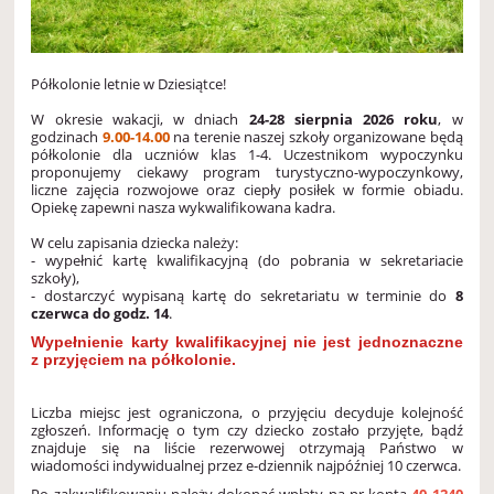
Półkolonie letnie w Dziesiątce!
W okresie wakacji, w dniach
24-28 sierpnia 2026 roku
, w
godzinach
9.00-14.00
na terenie naszej szkoły organizowane będą
półkolonie dla uczniów klas 1-4. Uczestnikom wypoczynku
proponujemy ciekawy program turystyczno-wypoczynkowy,
liczne zajęcia rozwojowe oraz ciepły posiłek w formie obiadu.
Opiekę zapewni nasza wykwalifikowana kadra.
W celu zapisania dziecka należy:
- wypełnić kartę kwalifikacyjną (do pobrania w sekretariacie
szkoły),
- dostarczyć wypisaną kartę do sekretariatu w terminie do
8
czerwca do godz. 14
.
Wypełnienie karty kwalifikacyjnej nie jest jednoznaczne
z przyjęciem na półkolonie.
Liczba miejsc jest ograniczona, o przyjęciu decyduje kolejność
zgłoszeń. Informację o tym czy dziecko zostało przyjęte, bądź
znajduje się na liście rezerwowej otrzymają Państwo w
wiadomości indywidualnej przez e-dziennik najpóźniej 10 czerwca.
Po zakwalifikowaniu należy dokonać wpłaty na nr konta
40 1240