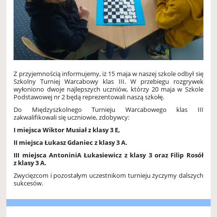
Z przyjemnością informujemy, iż 15 maja w naszej szkole odbył się
Szkolny Turniej Warcabowy klas III. W przebiegu rozgrywek
wyłoniono dwoje najlepszych uczniów, którzy 20 maja w Szkole
Podstawowej nr 2 będą reprezentowali naszą szkołę.
Do Międzyszkolnego Turnieju Warcabowego klas III
zakwalifikowali się uczniowie, zdobywcy:
I miejsca Wiktor Musiał z klasy 3 E,
II miejsca Łukasz Gdaniec z klasy 3 A.
III miejsca AntoniniA Łukasiewicz z klasy 3 oraz Filip Rosół
z klasy 3 A.
Zwycięzcom i pozostałym uczestnikom turnieju życzymy dalszych
sukcesów.